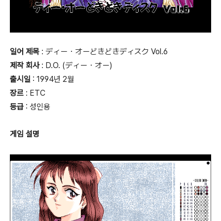
일어 제목
: ディー・オーどきどきディスク Vol.6
제작 회사
: D.O. (ディー・オー)
출시일
: 1994년 2월
장르
: ETC
등급
:
성인용
게임 설명