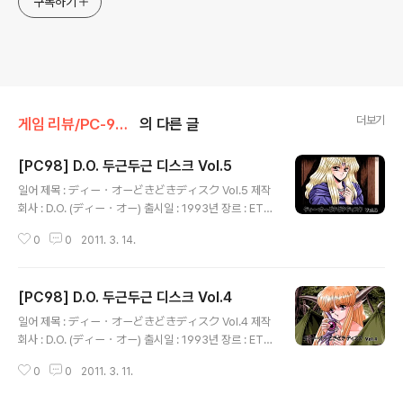
구독하기
더보기
게임 리뷰/PC-98x1
의 다른 글
[PC98] D.O. 두근두근 디스크 Vol.5
글 내용
일어 제목 : ディー・オーどきどきディスク Vol.5 제작
회사 : D.O. (ディー・オー) 출시일 : 1993년 장르 : ETC
등급 : 성인용 게임 설명 D.O.에서 회원용으로 연 2회 발행
0
0
2011. 3. 14.
하는 회보 성격의 작품으로 문라이트짱 린샹의 음악을 감
상할 수 있는 뮤직 라이브러리, Arquelphos, 콜렉터 D의
이벤트 장면과 광고를 감상할 수 있는 아트 갤러리, 제작진
[PC98] D.O. 두근두근 디스크 Vol.4
의 메시지, 브란마커 2를 소재로 한 미니 게임(음성 지원)
글 내용
등이 수록되어 있습니다.
일어 제목 : ディー・オーどきどきディスク Vol.4 제작
회사 : D.O. (ディー・オー) 출시일 : 1993년 장르 : ETC
등급 : 성인용 게임 설명 D.O.에서 회원용으로 연 2회 발행
0
0
2011. 3. 11.
하는 회보 성격의 작품으로 DOR 2, 3의 음악을 감상할 수
있는 뮤직 라이브러리, DOR Special Edition 괴의 이벤