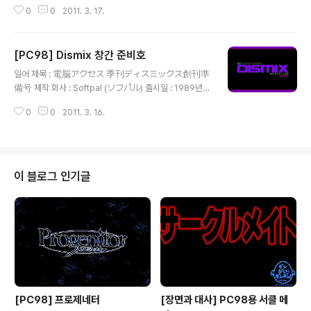
르 : 매거진 등급 : 일반용 게임 설명 계간 디스크 매거진 디
0
0
2011. 3. 17.
스믹스의 창간호로 26명의 그림쟁이가 그린 CG를 감상할
수 있는 CG Mix, 삽화와 소설을 감상할 수 있는 연재소설
유니콘 컨트랙트, 퍼즐 게임, 코미컬 어드벤처 MJ-12의
[PC98] Dismix 창간 준비호
수수께끼, CG 칠하기, 제작진의 메시지 등이 수록되어 있
글 내용
습니다.
일어 제목 : 電脳アクセス 季刊ディスミックス創刊準
備号 제작 회사 : Softpal (ソフパル) 출시일 : 1989년 1
월 6일 장르 : 매거진 등급 : 일반용 게임 설명 계간 디스크
0
0
2011. 3. 16.
매거진 디스믹스의 창간 준비호로 7명의 그림쟁이가 그린
CG를 감상할 수 있는 CG Mix, 삽화와 소설을 감상할 수
있는 연재소설 유니콘 컨트랙트, 퍼즐 게임, 제작진의 메시
지 등이 수록되어 있습니다.
이 블로그 인기글
[PC98] 프로제네터
[장면과 대사] PC98용 서클 메