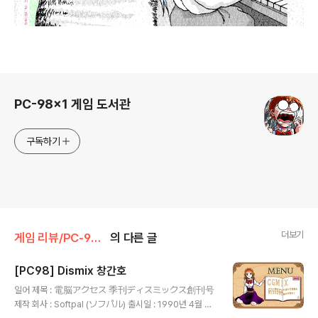
로그 정보
PC-98x1 게임 도서관
구독하기
더보기
게임 리뷰/PC-98x1
의 다른 글
[PC98] Dismix 창간호
글 내용
일어 제목 : 電脳アクセス 季刊ディスミックス創刊号
제작 회사 : Softpal (ソフパル) 출시일 : 1990년 4월 장