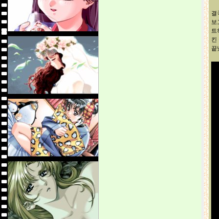
결
보
트
킨
끝