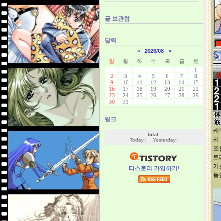
글 보관함
달력
«
2026/08
»
일
월
화
수
목
금
토
1
2
3
4
5
6
7
8
9
10
11
12
13
14
15
16
17
18
19
20
21
22
23
24
25
26
27
28
29
30
31
링크
캐
Total :
리
Today :
Yesterday :
조
트
기
티스토리 가입하기!
동