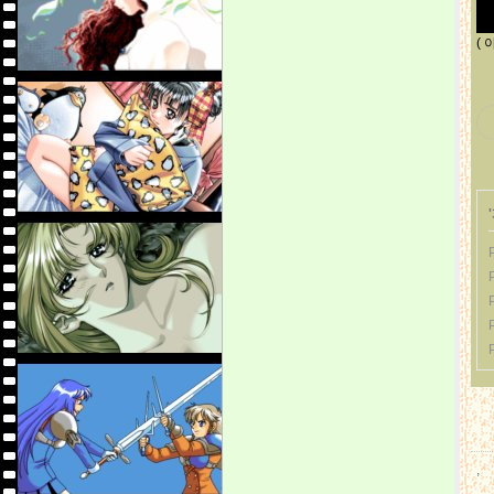
(
'
,