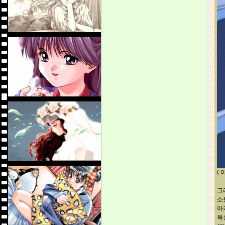
(
그
소
아
육