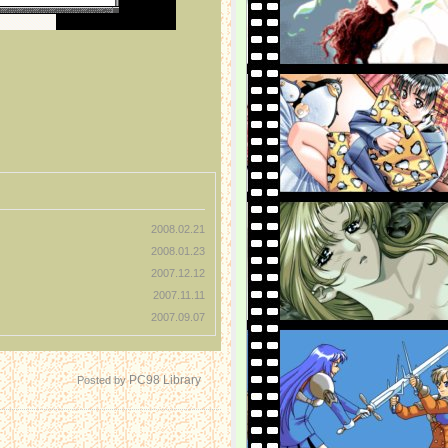
2008.02.21
2008.01.23
2007.12.12
2007.11.11
2007.09.07
PC98 Library
Posted by