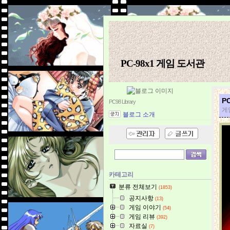
PC-98x1 게임 도서관
P
PC98 Library
게
블로그 소개
카테고리
분류 전체보기
(1853)
공지사항
(13)
게임 이야기
(54)
게임 리뷰
(392)
자료실
(7)