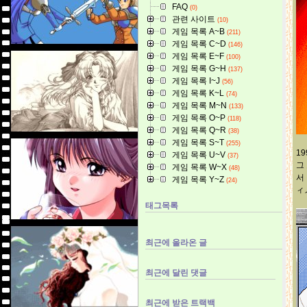
FAQ
(0)
관련 사이트
(10)
게임 목록 A~B
(211)
게임 목록 C~D
(146)
게임 목록 E~F
(100)
게임 목록 G~H
(137)
게임 목록 I~J
(56)
게임 목록 K~L
(74)
게임 목록 M~N
(133)
게임 목록 O~P
(118)
게임 목록 Q~R
(38)
게임 목록 S~T
(255)
1
게임 목록 U~V
(37)
그
게임 목록 W~X
(48)
서
게임 목록 Y~Z
(24)
ィ
태그목록
최근에 올라온 글
최근에 달린 댓글
최근에 받은 트랙백