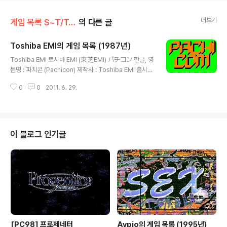
더보기
게임 목록 S~T/Toshiba EMI
의 다른 글
Toshiba EMI의 게임 목록 (1987년)
글 내용
Toshiba EMI 토시바 EMI (東芝EMI) パチコン 한글, 영
문명 : 파치콘 (Pachicon) 제작사 : Toshiba EMI 출시일
: 1987년 장르 : 테이블(=파치슬롯) 등급 : 일반용 미디어 :
0
0
2011. 6. 29.
FD X 1 (PC-8801용, 1987년 1월 출시), FD X ? 시나리
오 : 캐릭터 디자인, 원화 : 음악 : 추가 정보 : PC-8801용
스크린샷을 사용했습니다. トランプエイド 한글, 영문명 :
트럼프 에이드 (Trump Aid) 제작사 : Toshiba EMI 출시
일 : 1987년 2월 장르 : 테이블 등급 : 일반용 미디어 : FD
이 블로그 인기글
X 1 (PC-8801용) 시나리오 : 캐릭터 디자인, 원화 : 음악 :
추가 정보 : ダイナマイトボウル 한글, 영문명 : 다이나마
이트 볼 (Dynami..
[PC98] 프로제네터
Aypio의 게임 목록 (1995년)