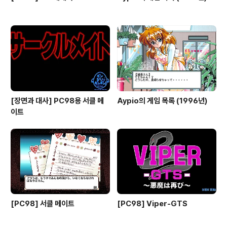
[장면과 대사] PC98용 서클 메
Aypio의 게임 목록 (1996년)
이트
[PC98] 서클 메이트
[PC98] Viper-GTS