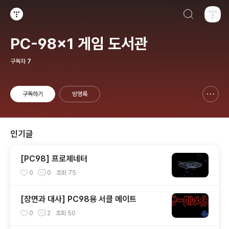
검색하기
티스토리
PC-98x1 게임 도서관
구독자
7
구독하기
방명록
신고하기 레이어
열기
인기글
[PC98] 프로제네터
0
0
조회
75
[장면과 대사] PC98용 서클 메이트
0
2
조회
50