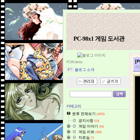
PC-98x1 게임 도서관
[
PC98 Library
게임
블로그 소개
카테고리
분류 전체보기
(1853)
공지사항
(13)
게임 이야기
(54)
게임 리뷰
(392)
자료실
(7)