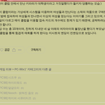
 메이 클럽 안에서 만난 키라라가 대학생이라고 거짓말했다가 들키자 당황하는 모습 )
이 클럽이라는 가상세계 시스템을 이용하여 여성들과 만난다는 소재의 작품으로 구매한 
, 밤에 접속하여 여성들과 만나면서 이상의 여성을 얻는다는 이야기를 그리고 있으며,
일이 다르고 메이 클럽을 이용할 접속 카드의 개수에도 한계가 있기 때문에, 공략하려
만 합니다.
딩 수는 총 10개이며, 친하게 지내던 네 살 아래의 여자아이와 불장난을 했다가 부모
 클럽을 통해 힘겹게 재회를 하게 된다는 미사토의 엔딩이 진엔딩으로 보입니다.
공감
구독하기
게임 리뷰
>
PC-98x1
' 카테고리의 다른 글
[PC98] 시즈쿠
(0)
[PC98] 하이리워드
(0)
[PC98] 달걀요리
(0)
[PC98] Nooch - 밝혀진 음모
(0)
[PC98] 하이퍼 서큐리티즈
(2)