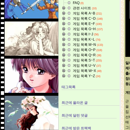
FAQ
(0)
관련 사이트
(10)
게임 목록 A~B
(211)
게임 목록 C~D
(146)
게임 목록 E~F
(100)
게임 목록 G~H
(137)
게임 목록 I~J
(56)
게임 목록 K~L
(74)
게임 목록 M~N
(133)
게임 목록 O~P
(118)
게임 목록 Q~R
(38)
게임 목록 S~T
(255)
일
게임 목록 U~V
(37)
제
게임 목록 W~X
(48)
출
게임 목록 Y~Z
(24)
장
등
태그목록
게
근
최근에 올라온 글
을
집
최근에 달린 댓글
선
매
그
최근에 받은 트랙백