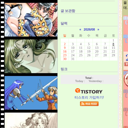
을
데..
글 보관함
달력
«
2026/08
»
일
월
화
수
목
금
토
1
2
3
4
5
6
7
8
9
10
11
12
13
14
15
16
17
18
19
20
21
22
23
24
25
26
27
28
29
30
31
링크
Total :
Today :
Yesterday :
티스토리 가입하기!