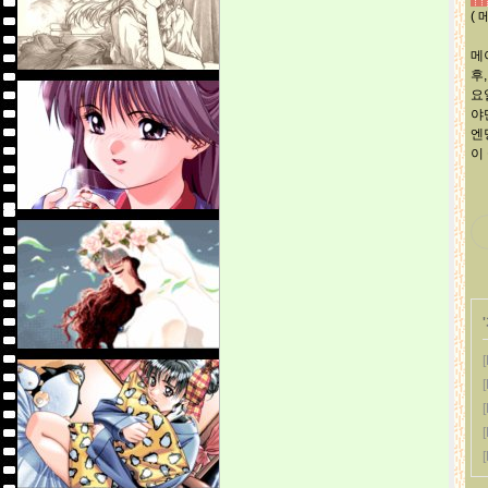
(
메
후
요
야
엔
이
'