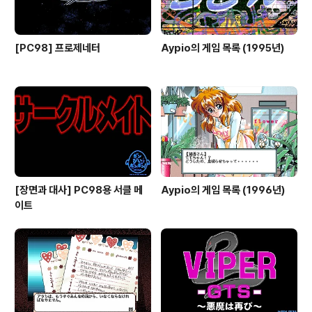
[PC98] 프로제네터
Aypio의 게임 목록 (1995년)
[장면과 대사] PC98용 서클 메
Aypio의 게임 목록 (1996년)
이트