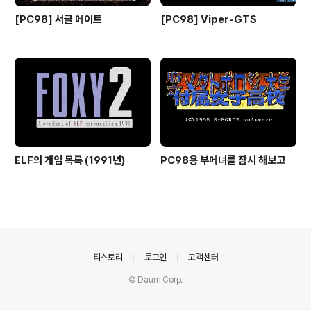
[PC98] 서클 메이트
[PC98] Viper-GTS
ELF의 게임 목록 (1991년)
PC98용 부메녀를 잠시 해보고
의안내
티스토리
로그인
고객센터
© Daum Corp.