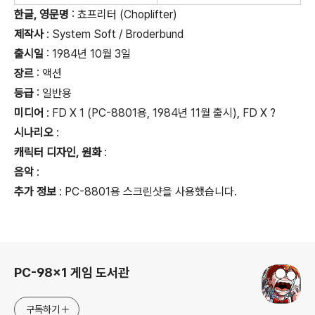
한글, 영문명
: 쵸프리터 (Choplifter)
제작사
: System Soft / Broderbund
출시일
: 1984년 10월 3일
장르
: 액션
등급
:
일반용
미디어
: FD X 1 (PC-8801용, 1984년 11월 출시), FD X ?
시나리오
:
캐릭터 디자인, 원화
:
음악
:
추가 정보
: PC-8801용 스크린샷을 사용했습니다.
로그 정보
PC-98x1 게임 도서관
구독하기