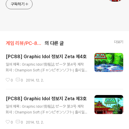
구독하기
더보기
게임 리뷰/PC-8801
의 다른 글
[PC88] Graphic Idol 정보지 Zeta 제4호
글 내용
일어 제목 : Graphic Idol 情報誌 ゼータ 第4号 제작
회사 : Champion Soft (チャンピオンソフト) 출시일 :
1987년 2월 18일 장르 : 매거진 등급 : 일반용 게임 설명 1
0
0
2014. 12. 2.
980년대부터 꾸준히 성인용 게임을 제작하고 있는 Alice
Soft(アリスソフト)의 전신인 Champion Soft(チャン
ピオンソフト)가 '보고, 읽고, 참가한다'는 표어와 함께 서
[PC88] Graphic Idol 정보지 Zeta 제3호
로 스타일이 다른 가공의 아이돌인 Zeta Girl에 관한 여러
글 내용
기사와 단편 만화, 소설, CG 교실, 하드웨어 정보가 실린
일어 제목 : Graphic Idol 情報誌 ゼータ 第3号 제작
잡지와 CG로 표현한 아이돌을 감상할 수 있는 플로피 디
회사 : Champion Soft (チャンピオンソフト) 출시일 :
스크를 제공하는 디스크 매거진인 그래픽 아이돌 정보지 Z
1986년 11월 18일 장르 : 매거진 등급 : 일반용 게임 설명
eta 시리즈의 제4호로 Zeta Gal의 교복 입은 모습을 볼
0
0
2014. 12. 2.
1980년대부터 꾸준히 성인용 게임을 제작하고 있는 Alic
수 있는 Zeta Gal 교복 ..