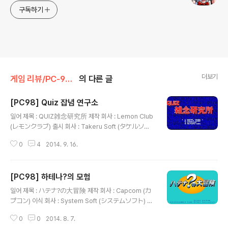
구독하기
더보기
게임 리뷰/PC-98x1
의 다른 글
[PC98] Quiz 잡념 연구소
글 내용
일어 제목 : QUIZ雑念研究所 제작 회사 : Lemon Club
(レモンクラブ) 출시 회사 : Takeru Soft (タケルソフ
ト) 출시일 : 1993년 11월 25일 장르 : 퀴즈 등급 : 성인용
0
4
2014. 9. 16.
게임 설명 ( 미소녀전사 세일러문에서 미즈노 아미의 생일
을 묻는 퀴즈 ) 장르(과학, 수학, 사회, 역사, 마니아 1, 마니
아 2)에 따른 문제를 풀어서 총 16문제로 구성된 스테이지
[PC98] 하테나?의 모험
를 통과하면 다음 스테이지로 이동하는 방식의 퀴즈 게임
글 내용
으로 스테이지 6까지 있는 일반 모드와 스테이지 4까지 있
일어 제목 : ハテナ?の大冒険 제작 회사 : Capcom (カ
지만 스테이지를 통과할 때마다 미소녀의 야한 그림이 등
プコン) 이식 회사 : System Soft (システムソフト) 출
장하는 성인 모드를 갖추고 있습니다. 양쪽 모드는 스테이
시일 : 1992년 5월 22일 장르 : 퀴즈 등급 : 일반용 캐릭터
지에 따라서 장르 선택 여부가 다르고 4번 이상 오답을 내
0
0
2014. 8. 7.
디자인, 원화 : 杉本譲司 (すぎもと まさかず) 음악 : 高