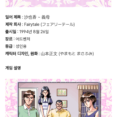
일어 제목
: 沙也香 ~ 義母
제작 회사
: Fairytale (フェアリーテール)
출시일
: 1994년 8월 26일
장르
: 어드벤처
등급
:
성인용
캐릭터 디자인, 원화
: 山本正文 (やまもと まさふみ)
게임 설명