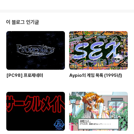
면 Game Over가 되며 연속에서 정답을 맞히면 ..
綱裕介 (たかつな ゆうすけ) 게임 설명 Capcom(カプ
コン)의 ARCADE용 어드벤처 퀴즈 2 - 하테나?의 대모
험(アドベンチャークイズ2 ハテナ?の大冒険)을 PC9
8용으로 이식한 작품으로 생이별한 여동생 사테나를 찾아
이 블로그 인기글
나선 하테나가 어느 날 지혜의 도시에서 개최한 천하제일
문답회의 이전 우승자가 사테나라는 소문을 들었지만 지혜
의 도시가 어디인지 몰라 길을 헤매다가 근처 마을의 장로
가 위치를 알고 있다는 요정 럭키를 만나 함께 여행한다는
이야기의 퀴즈 게..
[PC98] 프로제네터
Aypio의 게임 목록 (1995년)