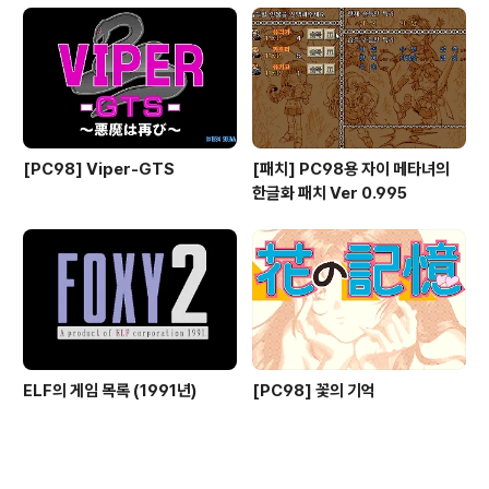
[PC98] Viper-GTS
[패치] PC98용 자이 메타녀의
한글화 패치 Ver 0.995
ELF의 게임 목록 (1991년)
[PC98] 꽃의 기억