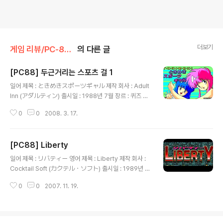
더보기
게임 리뷰/PC-8801
의 다른 글
[PC88] 두근거리는 스포츠 걸 1
글 내용
일어 제목 : ときめきスポーツギャル 제작 회사 : Adult
Inn (アダルティン) 출시일 : 1988년 7월 장르 : 퀴즈 등
급 : 성인용 캐릭터 디자인, 원화 : 大野勉 (おおの つと
0
0
2008. 3. 17.
む) 게임 설명 ( 테니스의 발원지를 묻는 퀴즈 ) 스포츠를
소재로 퀴즈를 푸는 게임으로 정답을 맞힐 때마다 각 여성
의 야한 모습을 서비스로 보여주고 퀴즈를 다 풀면 다시 처
[PC88] Liberty
음부터 시작합니다.
글 내용
일어 제목 : リバティー 영어 제목 : Liberty 제작 회사 :
Cocktail Soft (カクテル・ソフト) 출시일 : 1989년 1
2월 장르 : 액션 등급 : 성인용 게임 설명 외부 세계와 단절
0
0
2007. 11. 19.
되어 모든 것을 자급자족하던 도시는 중추 시스템의 노화
로 사라질 위기에 처하게 되어 도시는 무질서한 상황으로
변하게 됩니다. 이 중추 시스템을 맡고 있던 주인공은 연인
미키와 함께 설령 도시가 사라지는 한이 있더라도 함께 있