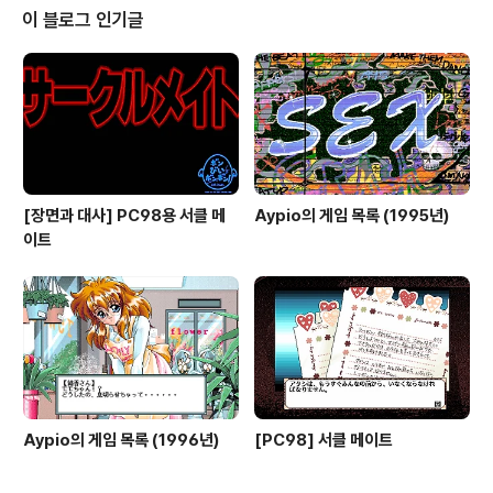
자는 맹세를 하려는 찰나 정체불명의 우주선이 미키를 납
이 블로그 인기글
치하여 '바빌론 타워'로 들어가자 주인공은 그들의 뒤를 쫓
아 미키를 구하려고 하는데... 바빌론 타워로 납치된 연인
미키를 구출하는 주인공의 모험을 그린 작품으로 알카노이
드처럼 블록 격파 형식을 갖추고 있으며 각 스테이지를 깰
때마다 주..
[장면과 대사] PC98용 서클 메
Aypio의 게임 목록 (1995년)
이트
Aypio의 게임 목록 (1996년)
[PC98] 서클 메이트