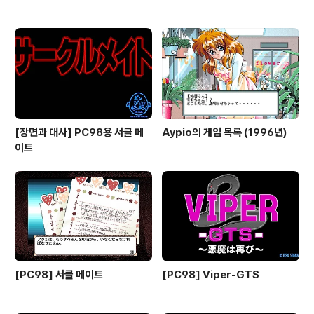
[장면과 대사] PC98용 서클 메
Aypio의 게임 목록 (1996년)
이트
[PC98] 서클 메이트
[PC98] Viper-GTS