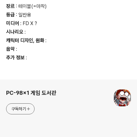
장르
: 테이블(=마작)
등급
:
일반용
미디어
: FD X ?
시나리오
:
캐릭터 디자인, 원화
:
음악
:
추가 정보
:
로그 정보
PC-98x1 게임 도서관
구독하기