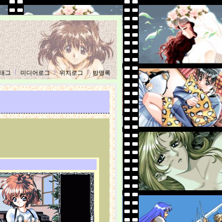
태그
미디어로그
위치로그
방명록