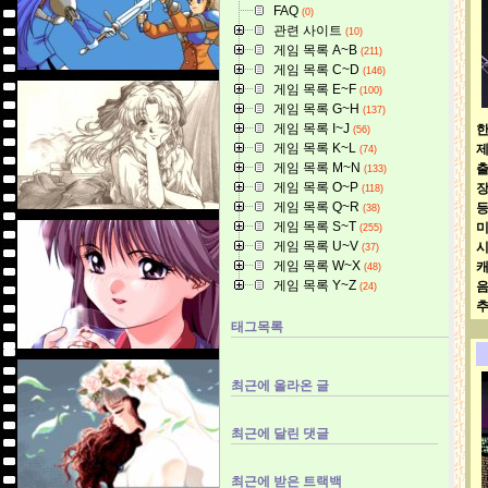
FAQ
(0)
관련 사이트
(10)
게임 목록 A~B
(211)
게임 목록 C~D
(146)
게임 목록 E~F
(100)
게임 목록 G~H
(137)
게임 목록 I~J
한
(56)
게임 목록 K~L
(74)
게임 목록 M~N
(133)
게임 목록 O~P
(118)
게임 목록 Q~R
(38)
게임 목록 S~T
(255)
게임 목록 U~V
(37)
게임 목록 W~X
캐
(48)
게임 목록 Y~Z
(24)
추
태그목록
최근에 올라온 글
최근에 달린 댓글
최근에 받은 트랙백