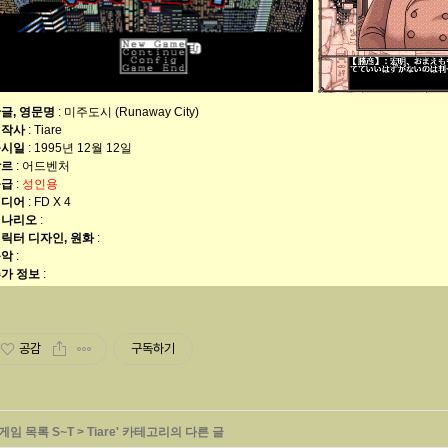
글, 영문명
: 미주도시 (Runaway City)
제작사
: Tiare
출시일
: 1995년 12월 12일
장르
: 어드벤처
등급
:
성인용
미디어
: FD X 4
시나리오
:
릭터 디자인, 원화
:
음악
:
가 정보
:
공감
구독하기
게임 목록 S~T
>
Tiare
' 카테고리의 다른 글