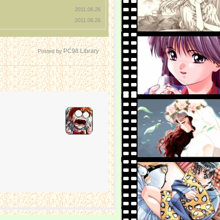
2011.06.26
2011.06.26
PC98 Library
Posted by