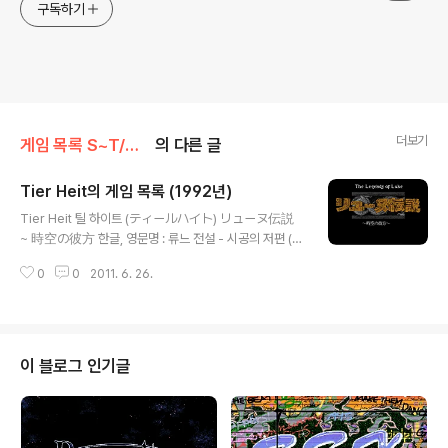
구독하기
더보기
게임 목록 S~T/Tier Heit
의 다른 글
Tier Heit의 게임 목록 (1992년)
글 내용
Tier Heit 틸 하이트 (ティールハイト) リューヌ伝説
~ 時空の彼方 한글, 영문명 : 류느 전설 - 시공의 저편 (T
he Legends of Lune) 제작사 : Tier Heit 출시일 : 19
0
0
2011. 6. 26.
92년 4월 24일 장르 : 액션 롤플레잉 등급 : 일반용 미디
어 : FD X 4 시나리오 : 캐릭터 디자인, 원화 : 음악 : 추가
정보 :
이 블로그 인기글