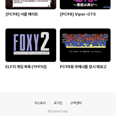
[PC98] 서클 메이트
[PC98] Viper-GTS
ELF의 게임 목록 (1991년)
PC98용 부메녀를 잠시 해보고
의안내
티스토리
로그인
고객센터
© Daum Corp.