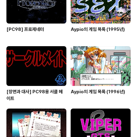
[PC98] 프로제네터
Aypio의 게임 목록 (1995년)
[장면과 대사] PC98용 서클 메
Aypio의 게임 목록 (1996년)
이트