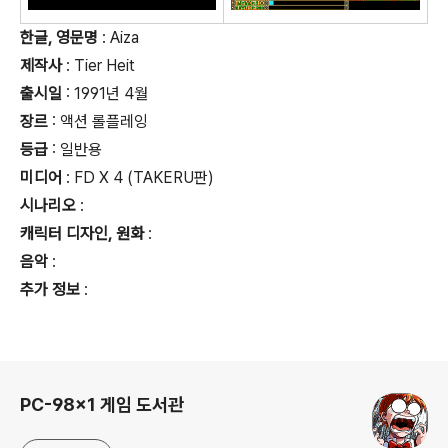
한글, 영문명
: Aiza
제작사
: Tier Heit
출시일
: 1991년 4월
장르
: 액션 롤플레잉
등급
:
일반용
미디어
: FD X 4 (TAKERU판)
시나리오
:
캐릭터 디자인, 원화
:
음악
:
추가 정보
:
로그 정보
PC-98x1 게임 도서관