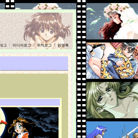
태그
미디어로그
위치로그
방명록