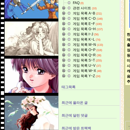
FAQ
(0)
관련 사이트
(10)
게임 목록 A~B
(211)
게임 목록 C~D
(146)
게임 목록 E~F
(100)
게임 목록 G~H
(137)
게임 목록 I~J
한
(56)
게임 목록 K~L
(74)
게임 목록 M~N
(133)
게임 목록 O~P
(118)
게임 목록 Q~R
(38)
게임 목록 S~T
(255)
게임 목록 U~V
(37)
게임 목록 W~X
캐
(48)
게임 목록 Y~Z
(24)
추
태그목록
최근에 올라온 글
최근에 달린 댓글
'
최근에 받은 트랙백