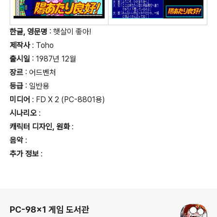
한글, 영문명
: 햇살이 좋아!
제작사
: Toho
출시일
: 1987년 12월
장르
: 어드벤처
등급
:
일반용
미디어
: FD X 2 (PC-8801용)
시나리오
:
캐릭터 디자인, 원화
:
음악
:
추가 정보
:
로그 정보
PC-98x1 게임 도서관