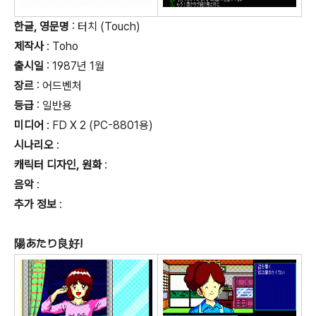
한글, 영문명
: 터치 (Touch)
제작사
: Toho
출시일
: 1987년 1월
장르
: 어드벤처
등급
:
일반용
미디어
: FD X 2 (PC-8801용)
시나리오
:
캐릭터 디자인, 원화
:
음악
:
추가 정보
:
陽あたり良好!