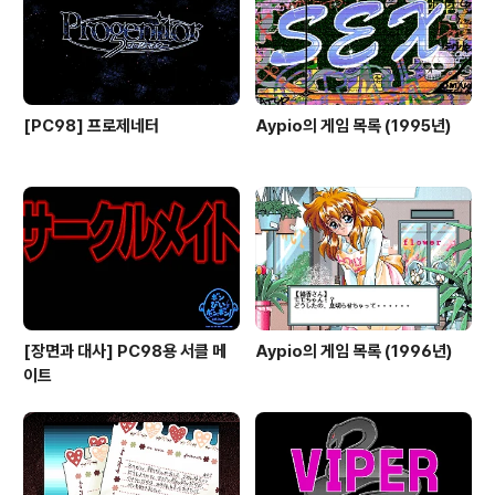
[PC98] 프로제네터
Aypio의 게임 목록 (1995년)
[장면과 대사] PC98용 서클 메
Aypio의 게임 목록 (1996년)
이트