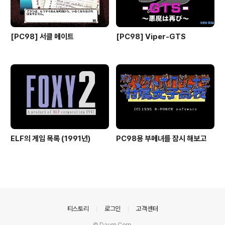
[PC98] 서클 메이트
[PC98] Viper-GTS
ELF의 게임 목록 (1991년)
PC98용 부메녀를 잠시 해보고
의안내
티스토리
로그인
고객센터