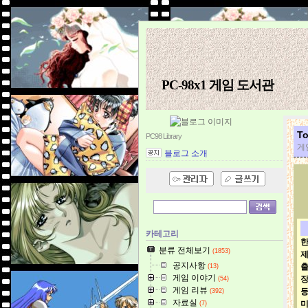
PC-98x1 게임 도서관
T
PC98 Library
게임
블로그 소개
카테고리
한
분류 전체보기
(1853)
공지사항
(13)
게임 이야기
(54)
게임 리뷰
(392)
자료실
(7)