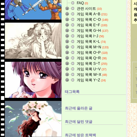
FAQ
(0)
관련 사이트
캐
(10)
게임 목록 A~B
(211)
게임 목록 C~D
추
(146)
게임 목록 E~F
(100)
게임 목록 G~H
(137)
게임 목록 I~J
(56)
게임 목록 K~L
(74)
게임 목록 M~N
(133)
게임 목록 O~P
(118)
게임 목록 Q~R
(38)
게임 목록 S~T
(255)
'
게임 목록 U~V
(37)
게임 목록 W~X
(48)
게임 목록 Y~Z
(24)
태그목록
최근에 올라온 글
최근에 달린 댓글
,
최근에 받은 트랙백