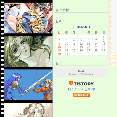
글 보관함
달력
«
2026/08
»
일
월
화
수
목
금
토
1
2
3
4
5
6
7
8
9
10
11
12
13
14
15
16
17
18
19
20
21
22
23
24
25
26
27
28
29
30
31
링크
Total :
Today :
Yesterday :
티스토리 가입하기!