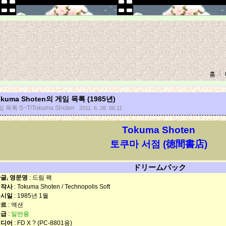
홈
okuma Shoten의 게임 목록 (1985년)
 목록 S~T/Tokuma Shoten
2011. 6. 28. 06:11
Tokuma Shoten
토쿠마 서점 (徳間書店)
ドリームパック
글, 영문명
: 드림 팩
제작사
: Tokuma Shoten / Technopolis Soft
출시일
: 1985년 1월
장르
: 액션
등급
:
일반용
미디어
: FD X ? (PC-8801용)