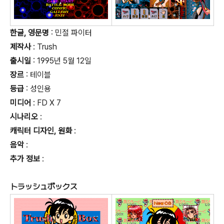
한글, 영문명
: 민절 파이터
제작사
: Trush
출시일
: 1995년 5월 12일
장르
: 테이블
등급
:
성인용
미디어
: FD X 7
시나리오
:
캐릭터 디자인, 원화
:
음악
:
추가 정보
:
トラッシュボックス