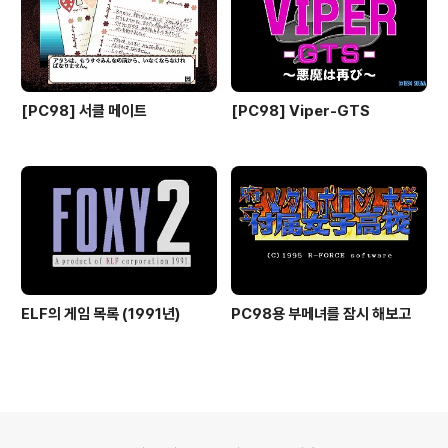
[PC98] 서클 메이트
[PC98] Viper-GTS
ELF의 게임 목록 (1991년)
PC98용 부메녀를 잠시 해보고
의안내