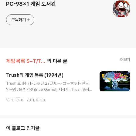
PC-98x1 게임 도서관
구독하기
더보기
게임 목록 S~T/Trush
의 다른 글
Trush의 게임 목록 (1994년)
글 내용
Trush 트래쉬 (トラッシュ) ブルー･ガーネット 한글,
영문명 : 블루 가넷 (Blue Garnet) 제작사 : Trush 출시
일 : 1994년 7월 15일 장르 : 테이블 등급 : 성인용 미디어
1
0
2011. 6. 30.
: FD X 4 시나리오 : 캐릭터 디자인, 원화 : 음악 : 崎元仁
(さきもと ひとし) 추가 정보 : 学園退魔伝レイコ 한글,
영문명 : 학원 퇴마전 레이코 제작사 : Trush 출시일 : 199
4년 10월 28일 장르 : 어드벤처 등급 : 성인용 미디어 : FD
X 5 시나리오 : 캐릭터 디자인, 원화 : 음악 : 추가 정보 :
이 블로그 인기글