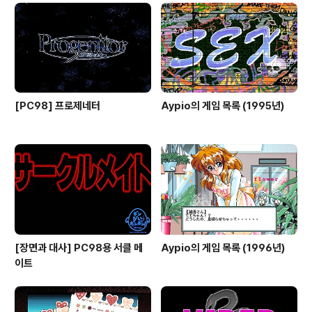
[PC98] 프로제네터
Aypio의 게임 목록 (1995년)
[장면과 대사] PC98용 서클 메
Aypio의 게임 목록 (1996년)
이트