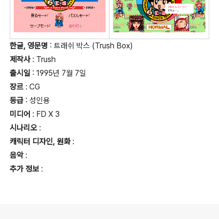
한글, 영문명
: 트래쉬 박스 (Trush Box)
제작사
: Trush
출시일
: 1995년 7월 7일
장르
: CG
등급
:
성인용
미디어
: FD X 3
시나리오
:
캐릭터 디자인, 원화
:
음악
:
추가 정보
:
로그 정보