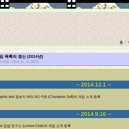
홈
임 목록의 갱신 (2014년)
지사항
2014. 12. 31. 06:01
-- 2014.12.1 --
aphic Idol 정보지 제타 제1~5호 (Champion Soft)의 게임 소개 등록
-- 2014.9.16 --
iz 잡념 연구소 (Lemon Club)의 게임 소개 등록