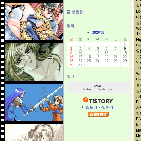
F-
석도
Lo
글 보관함
마
슬립
달력
Wo
«
2026/08
»
J
일
월
화
수
목
금
토
Fl
1
마
2
3
4
5
6
7
8
일
9
10
11
12
13
14
15
웃
16
17
18
19
20
21
22
23
24
25
26
27
28
29
억만
30
31
파워
Wo
링크
마작
놀
Total :
Today :
Yesterday :
놀이
파
Pr
티스토리 가입하기!
사르
항모
DN
비스
Ma
Me