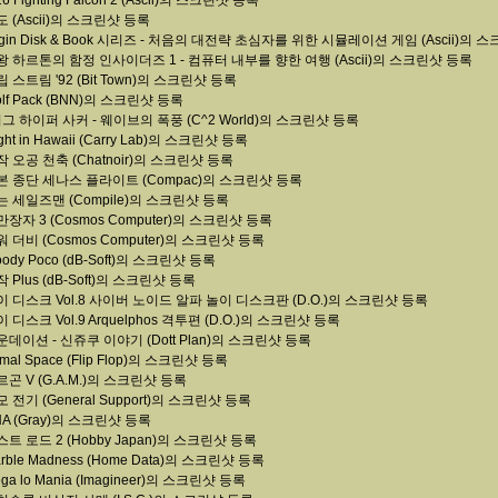
16 Fighting Falcon 2 (Ascii)의 스크린샷 등록
 (Ascii)의 스크린샷 등록
gin Disk & Book 시리즈 - 처음의 대전략 초심자를 위한 시뮬레이션 게임 (Ascii)의 
왕 하르톤의 함정 인사이더즈 1 - 컴퓨터 내부를 향한 여행 (Ascii)의 스크린샷 등록
 스트림 '92 (Bit Town)의 스크린샷 등록
lf Pack (BNN)의 스크린샷 등록
리그 하이퍼 사커 - 웨이브의 폭풍 (C^2 World)의 스크린샷 등록
ight in Hawaii (Carry Lab)의 스크린샷 등록
작 오공 천축 (Chatnoir)의 스크린샷 등록
본 종단 세나스 플라이트 (Compac)의 스크린샷 등록
는 세일즈맨 (Compile)의 스크린샷 등록
장자 3 (Cosmos Computer)의 스크린샷 등록
 더비 (Cosmos Computer)의 스크린샷 등록
ody Poco (dB-Soft)의 스크린샷 등록
 Plus (dB-Soft)의 스크린샷 등록
이 디스크 Vol.8 사이버 노이드 알파 놀이 디스크판 (D.O.)의 스크린샷 등록
 디스크 Vol.9 Arquelphos 격투편 (D.O.)의 스크린샷 등록
운데이션 - 신쥬쿠 이야기 (Dott Plan)의 스크린샷 등록
imal Space (Flip Flop)의 스크린샷 등록
곤 V (G.A.M.)의 스크린샷 등록
 전기 (General Support)의 스크린샷 등록
A (Gray)의 스크린샷 등록
트 로드 2 (Hobby Japan)의 스크린샷 등록
rble Madness (Home Data)의 스크린샷 등록
ga lo Mania (Imagineer)의 스크린샷 등록