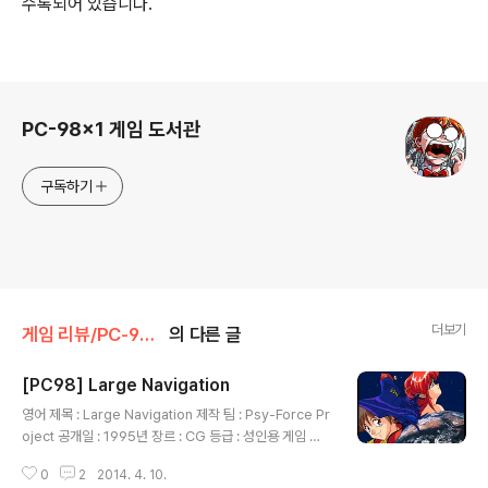
수록되어 있습니다.
로그 정보
PC-98x1 게임 도서관
구독하기
더보기
게임 리뷰/PC-98x1
의 다른 글
[PC98] Large Navigation
글 내용
영어 제목 : Large Navigation 제작 팀 : Psy-Force Pr
oject 공개일 : 1995년 장르 : CG 등급 : 성인용 게임 설
명 요시오카 히토시(吉岡平)의 소설인 무책임 함장 테일
0
2
2014. 4. 10.
러(無責任艦長タイラー) 시리즈를 원작으로 한 애니메