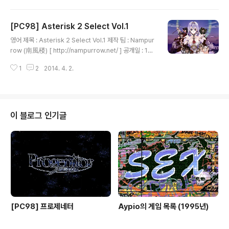
이션에 등장하는 캐릭터를 그린 동인 그림이 수록되어 있
습니다.
[PC98] Asterisk 2 Select Vol.1
글 내용
영어 제목 : Asterisk 2 Select Vol.1 제작 팀 : Nampur
row (南風楼) [ http://nampurrow.net/ ] 공개일 : 19
95년 4월 장르 : CG 등급 : 성인용 게임 설명 동인 게임 제
1
2
2014. 4. 2.
작 팀인 Nampurrow에서 모 미소녀 게임 잡지나 모 동인
소프트 소개 잡지에 실렸던 미소녀 그림을 감상할 수 있는
소프트로 각 그림은 24bit JPEG 포맷으로 되어 있지만
컴퓨터의 성능 문제로 16색으로 디더링해서 보여줍니다.
이 블로그 인기글
[PC98] 프로제네터
Aypio의 게임 목록 (1995년)