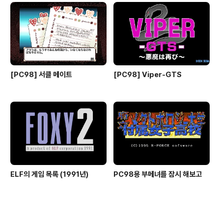
[PC98] 서클 메이트
[PC98] Viper-GTS
ELF의 게임 목록 (1991년)
PC98용 부메녀를 잠시 해보고