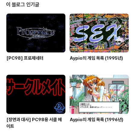
기사와 단편 만화, 소설, CG 교실, 하드웨어 정보가 실린
이 블로그 인기글
잡지와 CG로 표현한 아이돌을 감상할 수 있는 플로피 디
스크를 제공하는 디스크 매거진인 그래픽 아이돌 정보지 Z
eta 시리즈의 창간호로 6명의 여성(쿠라하시 유키코, 사와
무라 토모코, 미키 미키, 츠키야마 ..
[PC98] 프로제네터
Aypio의 게임 목록 (1995년)
[장면과 대사] PC98용 서클 메
Aypio의 게임 목록 (1996년)
이트