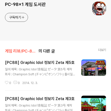
PC-98x1 게임 도서관
구독하기
더보기
게임 리뷰/PC-8801
의 다른 글
[PC88] Graphic Idol 정보지 Zeta 제5호
글 내용
일어 제목 : Graphic Idol 情報誌 ゼータ 第5号 제작
회사 : Champion Soft (チャンピオンソフト) 출시일 :
1987년 8월 25일 장르 : 매거진 등급 : 일반용 게임 설명
0
0
2014. 12. 3.
1980년대부터 꾸준히 성인용 게임을 제작하고 있는 Alic
e Soft(アリスソフト)의 전신인 Champion Soft(チャ
ンピオンソフト)가 '보고, 읽고, 참가한다'는 표어와 함께
[PC88] Graphic Idol 정보지 Zeta 제3호
서로 스타일이 다른 가공의 아이돌인 Zeta Girl에 관한 여
글 내용
러 기사와 단편 만화, 소설, CG 교실, 하드웨어 정보가 실
일어 제목 : Graphic Idol 情報誌 ゼータ 第3号 제작
린 잡지와 CG로 표현한 아이돌을 감상할 수 있는 플로피
회사 : Champion Soft (チャンピオンソフト) 출시일 :