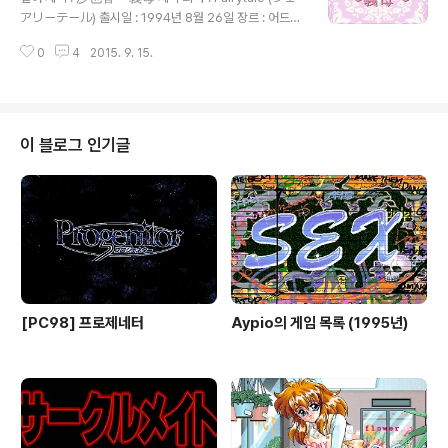
면접 보러 갔다가 다나카 부장의 성희롱을 어떻게든 버티
アリーテール) 출시일 : 1994년 8월 26일 장르 : 어드벤
어 마침내 취직에 성공하고 정해진 부서에 배치되면서 겪
처 등급 : 성인용 캐릭터 디자인, 원화 : 山本正文 (やまも
게 되는 이야기를 그리고 있는데, 초반 면접 후에 배속된 부
0
4
2015. 9. 15.
と まさふみ) 게임 설명 페어리테일의 소속 브랜드인 레드
서(영업부, 총무부, 광고부, 개발부)에 ..
존에서 만든 '이름 시리즈' 중 하나로 자신이 근무하는 회사
의 사장인 키무라 긴지(木村銀次)와 성관계를 맺다가 후
처가 된 26세의 사야카가 한가족이 된 사람들(아들 이치
로, 딸 나츠미, 가정부 미나코)과 함께 생활하면서 겪게 되
이 블로그 인기글
는 이야기를 그리고 있는데, '이름 시리즈' 답게 이야기의
전개보다는 커맨드 선택에 따라서 등장인물들의 성적 유희
를 보여주는 것에 중점을 두고 있습니다.
[PC98] 프로제네터
Aypio의 게임 목록 (1995년)