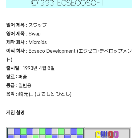
일어 제목
: スワップ
영어 제목
: Swap
제작 회사
: Microids
이식 회사
: Ecseco Development (エクゼコ･デベロップメン
ト)
출시일
: 1993년 4월 8일
장르
: 퍼즐
등급
:
일반용
음악
: 崎元仁 (さきもと ひとし)
게임 설명