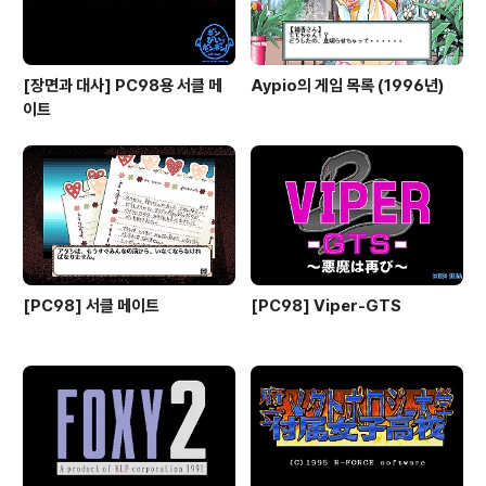
[장면과 대사] PC98용 서클 메
Aypio의 게임 목록 (1996년)
이트
[PC98] 서클 메이트
[PC98] Viper-GTS