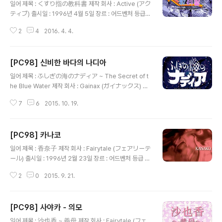
일어 제목 : くすり指の教科書 제작 회사 : Active (アク
ティブ) 출시일 : 1996년 4월 5일 장르 : 어드벤처 등급 :
성인용 시나리오 : ぱか 캐릭터 디자인, 원화 : 風上旬 (か
2
4
2016. 4. 4.
ざかみ しゅん) 음악 : 如月ゆうき (きさらぎ ゆうき)
공략 사이트 : http://xgamestation.net/koryaku/199
6/kusuri/index.htm 게임 설명 일 때문에 당분간 집을
[PC98] 신비한 바다의 나디아
비우게 된 부모님을 대신해 혼자 집을 지키게 된 고등학생
글 내용
타케다 토시오(武田俊夫)가 저녁 식사를 준비하기 위해
일어 제목 : ふしぎの海のナディア ~ The Secret of t
분주히 움직이다가 옆집에 사는 소꿉친구인 타나카 토모미
he Blue Water 제작 회사 : Gainax (ガイナックス) 출
(田中ともみ), 같은 반의 여학생으로 남학생들에게 인기
시일 : 1992년 3월 27일 장르 : 어드벤처 등급 : 일반용 캐
많은 사카타 유미(坂田有美), 토모미의 친구이자 같은 반
7
6
2015. 10. 19.
릭터 디자인, 원화 : 貞本義行 (さだもと よしゆき) 음악
의 여학생인 니시무라 모에(西村萌), 칸사이..
: 鷺巣詩郎 (さぎす しろう), 井上ヨシマサ (いのうえ
ヨシマサ) 게임 설명 ( 생선요리를 하는 나디아의 모습에
[PC98] 카나코
놀라는 쟝의 모습 ) 발명에 재능 있는 소년 쟝과 블루워터라
글 내용
는 신비한 보석을 가진 소녀 나디아가 가고일이 총수로 있
일어 제목 : 香奈子 제작 회사 : Fairytale (フェアリーテ
는 네오 아틀란티스에 복수하기 위해 건조된 고대 초과학
ール) 출시일 : 1996년 2월 23일 장르 : 어드벤처 등급 :
의 산물인 만능잠수함 노틸러스호에 탑승한 후 시일이 흘
성인용 캐릭터 디자인, 원화 : 八月薫 (はづき かおる) 공
러 남태평양의 피지 군도 해역에서 네오 아틀란티스의 잠
2
0
2015. 9. 21.
략 사이트 : http://www013.upp.so-net.ne.jp/ymura
수함인 가피쉬로 판단하여 뒤를 쫓던 노틸러스호는 적의
kami/guide/kanako.htm 게임 설명 페어리테일의 소속
잠수함에서..
브랜드인 레드존에서 만든 '이름 시리즈' 중 하나로 취직활
[PC98] 사야카 - 의모
동을 열심히 하지만 번번이 실패하여 초조해 하던 여대학
글 내용
생 세노오 카나코(妹尾香奈子)가 속옷 회사인 와코레에
일어 제목 : 沙也香 ~ 義母 제작 회사 : Fairytale (フェ