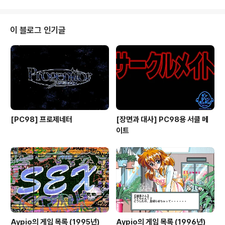
가슴을 가진 나가에게는 상대되..
재와 어울리게 탈의 카드 배틀 게임을 그리고 있으며 옷을
벗어야 공격력이 높아지지만 그만큼 수치심도 높아지기에
벗는 시기를 잘 선택해야 합니다. ( ICBM과 카드 배틀을
이 블로그 인기글
하는 장면으로 미미가 팬티를 벗기 직전까지 간 모습 ) 그런
데 탈의 게임답게 끝까지 벗게 되는데 이전 글에서 언급했
던 전뇌학원(電脳学園)만큼은 아니지만 음모가 묘사되어
있을 뿐만 아니라 실제 이미지로 직접 보여 줄 수는 없지만
일본인이 '크레바스'라고 은유적으로 부르는 부..
[PC98] 프로제네터
[장면과 대사] PC98용 서클 메
이트
Aypio의 게임 목록 (1995년)
Aypio의 게임 목록 (1996년)