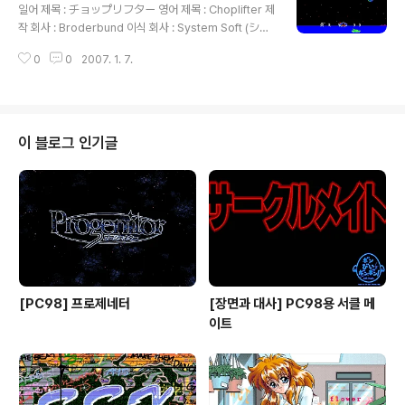
s, The Wish 등 아이들도 편하게 즐길 수 있는 게임도 갖
일어 제목 : チョップリフター 영어 제목 : Choplifter 제
추고 있습니다. 다양한 게임을 즐길 수 있지만, 카드를 옮기
작 회사 : Broderbund 이식 회사 : System Soft (シス
는 규칙을 제대로 알고 있어야 원활하게 진행할 수 있음에
テムソフト) 출시일 : 1984년 11월 장르 : 액션 등급 : 일
도 게임에서는 각 게임에 대한 규칙을 설명..
0
0
2007. 1. 7.
반용 게임 설명 브라더번드의 Choplifter를 시스템 소프
트가 PC88용으로 이식한 작품으로 주인공은 헬리콥터를
조종하여 헬리콥터를 공격하는 탱크와 비행기 등을 피하거
나 격퇴하면서 붙잡혀 있는 포로를 구출하는 임무를 수행
해야 합니다. 헬리콥터에는 탑승인원수가 16명으로 제한
이 블로그 인기글
되어 만원이 되면 기지로 되돌아가 공간을 비워서 다시 구
출하러 가야 하며 헬리콥터를 타러 달려오는 포로가 적에
게 공격을 당하면 사망하게 되는데 사망자 수가 어느 정도
에 달하면 구출 임무에 실패하게 됩니다. 단순한 그래픽과
진행이지..
[PC98] 프로제네터
[장면과 대사] PC98용 서클 메
이트