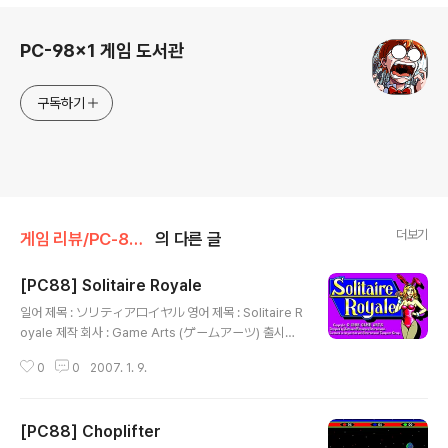
로그 정보
PC-98x1 게임 도서관
구독하기
더보기
게임 리뷰/PC-8801
의 다른 글
[PC88] Solitaire Royale
글 내용
일어 제목 : ソリティアロイヤル 영어 제목 : Solitaire R
oyale 제작 회사 : Game Arts (ゲームアーツ) 출시일 :
1988년 6월 장르 : 테이블 등급 : 일반용 게임 설명 트럼프
0
0
2007. 1. 9.
카드로 혼자 즐길 수 있는 카드 게임을 모아둔 작품으로 Py
ramid, Golf, Klondike, Canfield, Corners, Calcula
tion, Shuffle & Draw, Reno 등 다양한 게임을 즐길 수
[PC88] Choplifter
있으며 똑같은 카드를 찾아야 하는 Concentration, Pair
글 내용