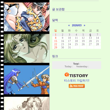
글 보관함
달력
«
2026/03
»
일
월
화
수
목
금
토
1
2
3
4
5
6
7
8
9
10
11
12
13
14
15
16
17
18
19
20
21
22
23
24
25
26
27
28
29
30
31
링크
Total :
Today :
Yesterday :
티스토리 가입하기!