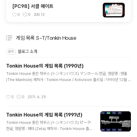
[PC98] 서클 메이트
0
0
조회
13
게임 목록 S~T/Tonkin House
분류 전체보기
주요 글 목록
블로그 소개
공지
Tonkin House의 게임 목록 (1990년)
글 내용
Tonkin House 톤킨 하우스 (トンキンハウス) マンホール 한글, 영문명 : 맨홀
(The Manhole) 제작사 : Tonkin House / Activision 출시일 : 1990년 12월 1
일 장르 : 어드벤처 등급 : 일반용 미디어 : FD X ? 시나리오 : 캐릭터 디자인, 원화 :
음악 : 추가 정보 :
작성시간
0
0
2011. 6. 29.
Tonkin House의 게임 목록 (1991년)
글 내용
Tonkin House 톤킨 하우스 (トンキンハウス) ゼータ
한글, 영문명 : 제타 (Zeta) 제작사 : Tonkin House 출시
일 : 1991년 10월 10일 장르 : 어드벤처 등급 : 일반용 미