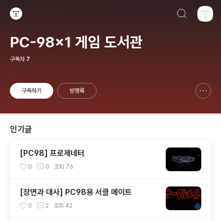
검색하기
티스토리
PC-98x1 게임 도서관
구독자
7
구독하기
방명록
신고하기 레이어
열기
인기글
[PC98] 프로제네터
0
0
조회
76
[장면과 대사] PC98용 서클 메이트
0
2
조회
42