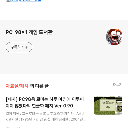
로그 정보
PC-98x1 게임 도서관
구독하기
더보기
자료실/패치
의 다른 글
[패치] PC98용 로마는 하루 아침에 이루어
지지 않았다의 한글화 패치 Ver 0.90
글 내용
일어 제목 : ローマは一日にしてならず 제작사 : Artdin
k 출시일 : 1995년 7월 21일 첫 패치 공개일 : 2004년 8
월 18일 패치 소개 1993년 임프레션스사에서 제작한 시