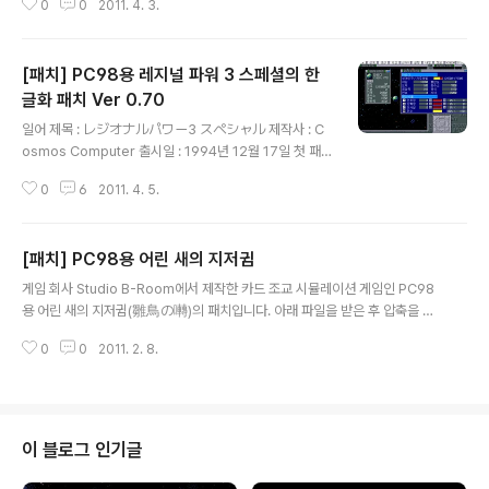
0
0
2011. 4. 3.
저 1을 루나틱돈 시리즈와 A-열차로 달려라 시리즈로 유명
한 일본의 아트딩크(Artdink)에서 1995년에 일본 현지화
하여 PC98용으로 출시한 작품으로 플레이어는 고대 로마
[패치] PC98용 레지널 파워 3 스페셜의 한
제국의 어느 작은 마을에 있는 총독이 되어 마을을 성장시
키면서 땅을 넓혀 고대 로마 제국의 시저가 되는 것을 목표
글화 패치 Ver 0.70
글 내용
로 하는 건설 시뮬과 전략 시뮬이 합쳐진 로마는 하루 아침
일어 제목 : レジオナルパワー3 スペシャル 제작사 : C
에 이루어지지 않았다의 한글화 패치로 프로그래밍 실력이
osmos Computer 출시일 : 1994년 12월 17일 첫 패
없는 관계로 오프닝과 엔딩을 제외한 글자 출력 부분만 한
치 공개일 : 2005년 11월 26일 패치 소개 PC98용으로
글화를 하였습니다. 패치 사용법 이 글의 압축 파일에 들어
0
6
2011. 4. 5.
제작된 우주 전략 시뮬 게임을 대표하는 작품 중 하나로 연
있는 pa..
구를 통해 각종 파츠를 개발하여 자신만의 함선을 만들 수
있다는 특징이 있지만 캠페인의 플레이 시간이 상당히 길
[패치] PC98용 어린 새의 지저귐
고 연료 개념이 있어서 모든 별을 정복해야 하는 불편함이
글 내용
있는 레지널 파워 3 스페셜의 한글화 패치로 프로그래밍
게임 회사 Studio B-Room에서 제작한 카드 조교 시뮬레이션 게임인 PC98
실력이 없다 보니 그래픽 출력 부분과 다른 세력과 교섭하
용 어린 새의 지저귐(雛鳥の囀)의 패치입니다. 아래 파일을 받은 후 압축을 풀
는 부분을 한글화 하지 못했습니다. 패치 사용법 이 글의 압
면 md2_104c.lzh와 add_104d.lzh가 나오는데, md2_104c.lzh, add_10
축 파일에 들어 있는 patch.rar을 압축 해제하면 총 3개의
0
0
2011. 2. 8.
4d.lzh 순서로 패치를 적용해야 하며 자세한 패치 방법은 해당 압축 파일에 들
폴더(disk 1,3,4)가 있는데, 디스크 익스플로러( 공식 ..
어 있는 일본어 문서를 읽어 보시기 바랍니다. 현재 게임 회사가 활동하고 있지
만 홈페이지에는 이 패치가 없는 관계로 파일을 올리게 되었으며 만약 문제가
있다면 곧바로 삭제하겠습니다.
이 블로그 인기글