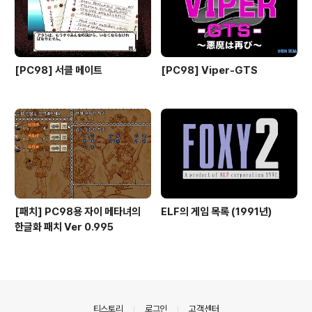
[PC98] 서클 메이트
[PC98] Viper-GTS
[패치] PC98용 자이 메타녀의
ELF의 게임 목록 (1991년)
한글화 패치 Ver 0.995
의안내
티스토리
로그인
고객센터