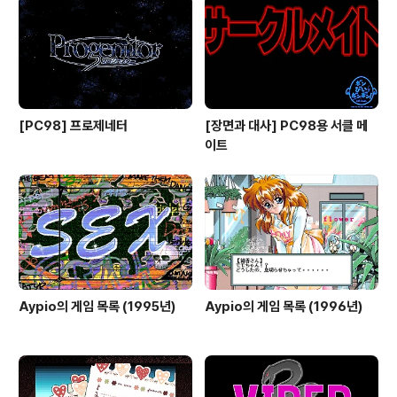
[PC98] 프로제네터
[장면과 대사] PC98용 서클 메
이트
Aypio의 게임 목록 (1995년)
Aypio의 게임 목록 (1996년)