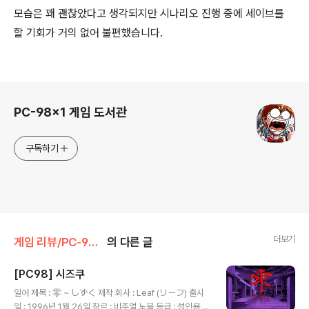
모습은 꽤 괜찮았다고 생각되지만 시나리오 진행 중에 세이브를
할 기회가 거의 없어 불편했습니다.
로그 정보
PC-98x1 게임 도서관
구독하기
더보기
게임 리뷰/PC-98x1
의 다른 글
[PC98] 시즈쿠
글 내용
일어 제목 : 零 ~ しずく 제작 회사 : Leaf (リーフ) 출시
일 : 1996년 1월 26일 장르 : 비주얼 노블 등급 : 성인용 게