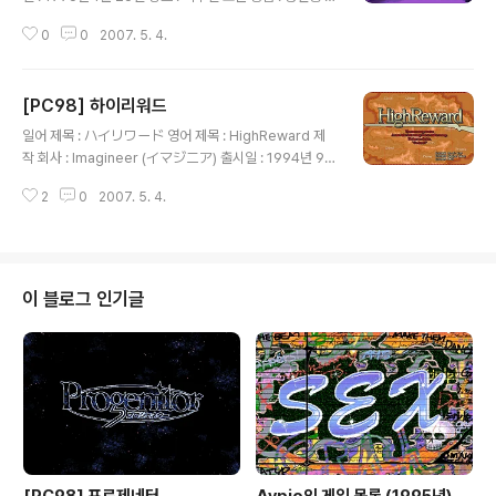
임 설명 ( 주요 여 캐릭터인 루리코, 사오리, 미즈호의 모습
0
0
2007. 5. 4.
) 획일적인 학교생활에 회의를 느낀 주인공은 이런 일상에
서 벗어나고 싶은 생각을 꿈꾸게 되던 어느 날, 수업 중에
같은 반의 여학생인 카나코가 갑자기 '섹스'라는 말을 중얼
[PC98] 하이리워드
거림과 함께 발작을 일으키면서 자해하는 사건이 발생하고
글 내용
맙니다. 며칠 후, 주인공은 현대 국어 교사이자 숙부인 나가
일어 제목 : ハイリワード 영어 제목 : HighReward 제
세 선생으로부터 카나코에 대한 조사(카나코의 몸에서 자
작 회사 : Imagineer (イマジニア) 출시일 : 1994년 9월
해 사건 전날에도 누군가와 섹스를 한 흔적, 일기장에서 발
22일 장르 : 롤플레잉 등급 : 일반용 게임 설명 제라드의 육
견된 섹스에 미친듯한 문구)에 대해 듣게 되고, 최근 학교
2
0
2007. 5. 4.
군에서 활동하고 있던 모드 듀란드는 부친 사망 후 상속세
안에서 밤마다 발생하고 있는 기묘한 일들에 대해 진상을
를 내지 못해 세계은행에 막대한 부채를 짊어지게 됩니다.
밝..
이에, 돈에 살고 돈에 죽는 용병이 된 듀란드는 같이 활동할
동료(제스 야젤, 루 도미니, 테름 렘프, 티스렛, 볼츠만)와
함께 천만 골드라는 부채를 갚기 위해 여러 나라로 떠나게
이 블로그 인기글
되는데... ( 듀란드가 민사 의뢰를 선택하는 장면 ) 용병이
되어 천만 골드의 빚을 갚는다는 이야기의 이 작품은 물건
배달 등의 민사 의뢰와 성벽 강화와 성 점령 등의 군사 의
뢰, 각지의 특산물 교역, 술집의 공연 등을 ..