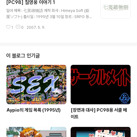
[PC98] 칠영웅 이야기 1
그런 상황에서 크라렌스의 속국인 레미리아가 반기를 들자
글 내용
이 기회를 놓치지 않은 카라국은 레미리아를 통과하여 크
일어 제목 : 七英雄物語 제작 회사 : Himeya Soft (姫
라렌스국의 측면을 공격하게 되고 뜻밖의 공격에 당황한
屋ソフト) 출시일 : 1995년 3월 10일 장르 : SRPG 등급
크라렌스군은 전면 후퇴를 시도하게 됩니다. 한편, 크라렌
: 성인용 캐릭터 디자인, 원화 : 大野勉 (おおの つとむ)
스 교회에서 아이들을 가르치는 교사이기도 한 밀레리아는
1
0
2007. 5. 9.
게임 설명 50년에 걸친 카라국과 크라렌스국의 전쟁은 결
아이들을 데리고 레미리아 지방의 고원으로 소풍을 갔다가
국 끝났지만 직업을 잃은 용병들이 도적으로 변하면서 세
그곳에서 카라..
상은 혼란 속으로 빠지게 되고, 도겐 휘하 도적들의 약탈에
시달리던 어느 작은 마을에서 촌장이 라일과 에밋트에게
어떤 보상도 없이 정의를 위해 싸워줄 영웅이 있을 거라며
이 블로그 인기글
그분들을 모셔 오라고 부탁합니다. 한편 전쟁이 끝나 실직
자가 된 레이는 떠돌이 생활을 하던 중 라일과 에밋트를 만
나 그들을 도와주기로 하고 같이 싸울 영웅들을 찾기 시작
하여 만난 정의의 기사 프릿츠, 성을 좀 밝히는 여성 성직자
라라, 사랑..
Aypio의 게임 목록 (1995년)
[장면과 대사] PC98용 서클 메
이트