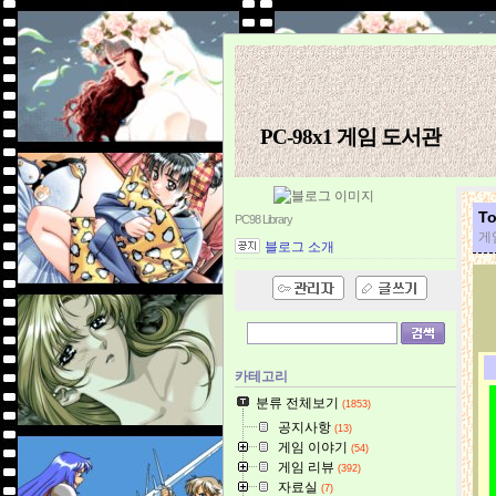
PC-98x1 게임 도서관
T
PC98 Library
게임
블로그 소개
카테고리
분류 전체보기
(1853)
공지사항
(13)
게임 이야기
(54)
게임 리뷰
(392)
자료실
(7)