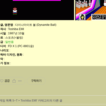
글, 영문명
: 다이나마이트 볼 (Dynamite Ball)
제작사
: Toshiba EMI
출시일
: 1987년 10월
장르
: 스포츠(=볼링)
등급
:
일반용
미디어
: FD X 1 (PC-8801용)
시나리오
:
릭터 디자인, 원화
:
음악
:
가 정보
:
공감
구독하기
게임 목록 S~T
>
Toshiba EMI
' 카테고리의 다른 글