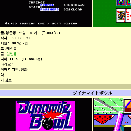
글, 영문명
: 트럼프 에이드 (Trump Aid)
제작사
: Toshiba EMI
출시일
: 1987년 2월
장르
: 테이블
등급
:
일반용
미디어
: FD X 1 (PC-8801용)
시나리오
:
릭터 디자인, 원화
:
음악
:
가 정보
:
ダイナマイトボウル