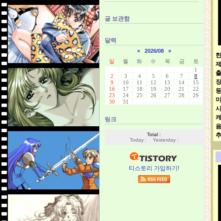
글 보관함
달력
«
2026/08
»
한
일
월
화
수
목
금
토
1
2
3
4
5
6
7
8
9
10
11
12
13
14
15
16
17
18
19
20
21
22
23
24
25
26
27
28
29
30
31
캐
링크
추
Total :
Today :
Yesterday :
티스토리 가입하기!