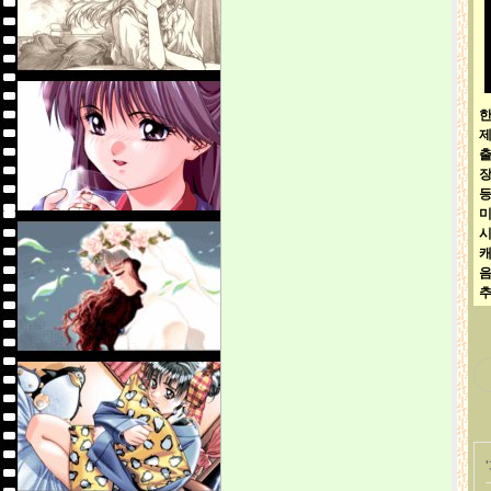
한
캐
추
'