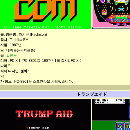
글, 영문명
: 파치콘 (Pachicon)
제작사
: Toshiba EMI
출시일
: 1987년
장르
: 테이블(=파치슬롯)
등급
:
일반용
미디어
: FD X 1 (PC-8801용, 1987년 1월 출시), FD X ?
시나리오
:
릭터 디자인, 원화
:
음악
:
가 정보
: PC-8801용 스크린샷을 사용했습니다.
トランプエイド