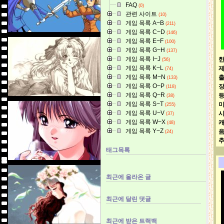
FAQ
(0)
관련 사이트
(10)
게임 목록 A~B
(211)
게임 목록 C~D
(146)
게임 목록 E~F
(100)
게임 목록 G~H
(137)
게임 목록 I~J
한
(56)
게임 목록 K~L
(74)
게임 목록 M~N
(133)
게임 목록 O~P
(118)
게임 목록 Q~R
(38)
게임 목록 S~T
(255)
게임 목록 U~V
(37)
게임 목록 W~X
캐
(48)
게임 목록 Y~Z
(24)
추
태그목록
최근에 올라온 글
최근에 달린 댓글
최근에 받은 트랙백