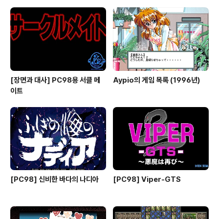
[장면과 대사] PC98용 서클 메
Aypio의 게임 목록 (1996년)
이트
[PC98] 신비한 바다의 나디아
[PC98] Viper-GTS