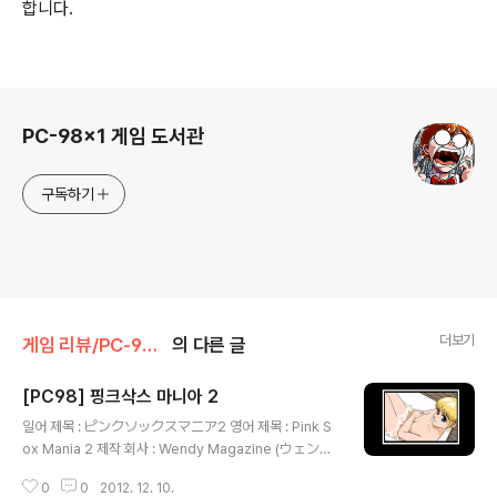
합니다.
로그 정보
PC-98x1 게임 도서관
구독하기
더보기
게임 리뷰/PC-98x1
의 다른 글
[PC98] 핑크삭스 마니아 2
글 내용
일어 제목 : ピンクソックスマニア2 영어 제목 : Pink S
ox Mania 2 제작 회사 : Wendy Magazine (ウェンデ
ィマガジン) 출시일 : 1992년 12월 15일 장르 : CG 등급
0
0
2012. 12. 10.
: 성인용 게임 설명 피치업에 이어 미소녀 게임 전문의 디스