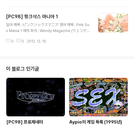
크 매거진으로 출범하여 이미지 걸 3인조 사야카, 마나미,
유카를 내세우며 인기를 몰았던 핑크삭스 시리즈에 수록된
[PC98] 핑크삭스 마니아 1
여러 게임 중에서 매력적인 여성들의 그림을 골라서 볼 수
글 내용
있는 작품으로 주로 여성들의 나체 및 야한 장면이 수록되
일어 제목 : ピンクソックスマニア 영어 제목 : Pink So
어 있습니다.
x Mania 1 제작 회사 : Wendy Magazine (ウェンディ
マガジン) 출시일 : 1992년 4월 17일 장르 : CG 등급 :
0
0
2012. 12. 10.
성인용 게임 설명 피치업에 이어 미소녀 게임 전문의 디스
크 매거진으로 출범하여 이미지 걸 3인조 사야카, 마나미,
유카를 내세우며 인기를 몰았던 핑크삭스 시리즈에 수록된
여러 게임 중에서 매력적인 여성들의 그림을 골라서 볼 수
있는 작품으로 주로 여성들의 나체 및 야한 장면이 수록되
이 블로그 인기글
어 있습니다.
[PC98] 프로제네터
Aypio의 게임 목록 (1995년)