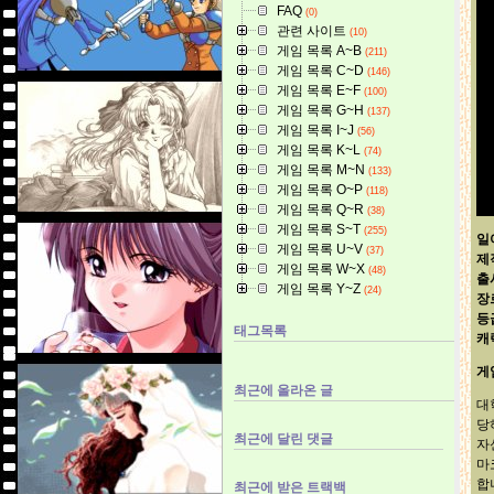
FAQ
(0)
관련 사이트
(10)
게임 목록 A~B
(211)
게임 목록 C~D
(146)
게임 목록 E~F
(100)
게임 목록 G~H
(137)
게임 목록 I~J
(56)
게임 목록 K~L
(74)
게임 목록 M~N
(133)
게임 목록 O~P
(118)
게임 목록 Q~R
(38)
게임 목록 S~T
(255)
일
게임 목록 U~V
(37)
제
게임 목록 W~X
(48)
출
게임 목록 Y~Z
(24)
장
등
태그목록
캐
게
최근에 올라온 글
대
당
최근에 달린 댓글
자
마
합
최근에 받은 트랙백