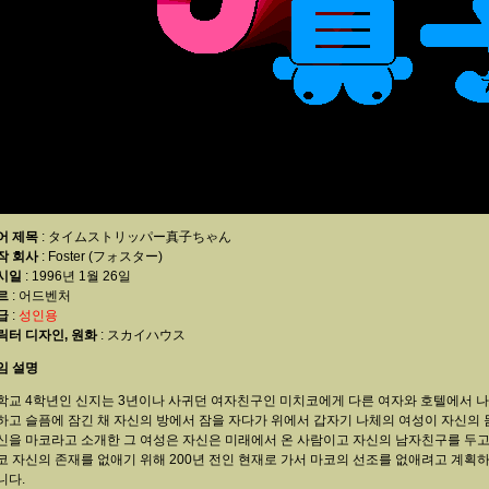
어 제목
: タイムストリッパー真子ちゃん
작 회사
: Foster (フォスター)
시일
: 1996년 1월 26일
르
: 어드벤처
급
:
성인용
릭터 디자인, 원화
: スカイハウス
임 설명
학교 4학년인 신지는 3년이나 사귀던 여자친구인 미치코에게 다른 여자와 호텔에서 나
하고 슬픔에 잠긴 채 자신의 방에서 잠을 자다가 위에서 갑자기 나체의 여성이 자신의 
신을 마코라고 소개한 그 여성은 자신은 미래에서 온 사람이고 자신의 남자친구를 두
코 자신의 존재를 없애기 위해 200년 전인 현재로 가서 마코의 선조를 없애려고 계획
니다.