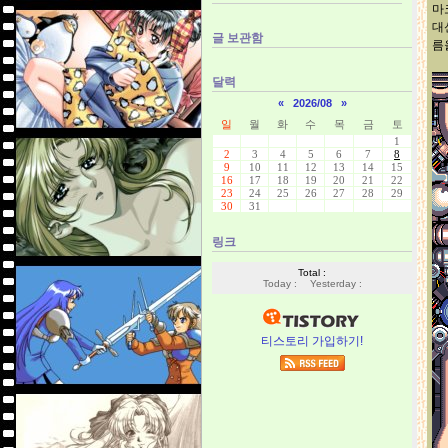
마
대
글 보관함
름
달력
«
2026/08
»
일
월
화
수
목
금
토
1
2
3
4
5
6
7
8
9
10
11
12
13
14
15
16
17
18
19
20
21
22
23
24
25
26
27
28
29
30
31
링크
Total :
Today :
Yesterday :
티스토리 가입하기!