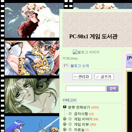
PC-98x1 게임 도서관
[
PC98 Library
게임
블로그 소개
카테고리
분류 전체보기
(1853)
공지사항
(13)
게임 이야기
(54)
게임 리뷰
(392)
자료실
(7)