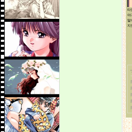
타
야
말
지
'