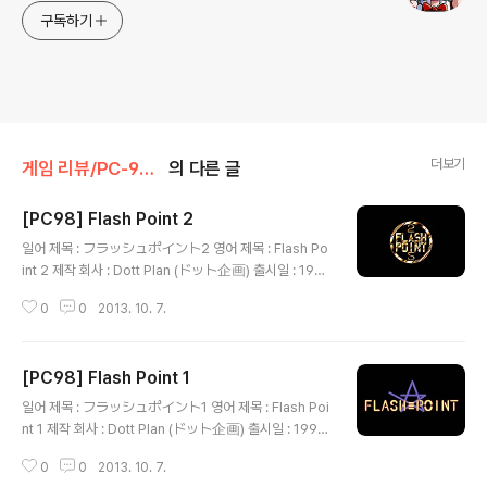
구독하기
더보기
게임 리뷰/PC-98x1
의 다른 글
[PC98] Flash Point 2
글 내용
일어 제목 : フラッシュポイント2 영어 제목 : Flash Po
int 2 제작 회사 : Dott Plan (ドット企画) 출시일 : 1991
년 10월 장르 : 매거진 등급 : 성인용 게임 설명 성인용 게임
0
0
2013. 10. 7.
전문의 디스크 매거진으로 출범한 플래시 포인트 제2호로
신작 게임(란스 3, 마샬 에이지, 드래곤 핑크, 학원도시 Z,
천사들의 오후 스트립 룰렛 등)의 소개, 미니 어드벤처 게임
[PC98] Flash Point 1
(Luna), 작곡과 CG와 시나리오의 조언을 소개하는 코너,
글 내용
제작진 소개, 음악 감상 코너로 구성되어 있습니다.
일어 제목 : フラッシュポイント1 영어 제목 : Flash Poi
nt 1 제작 회사 : Dott Plan (ドット企画) 출시일 : 1991
년 9월 장르 : 매거진 등급 : 성인용 게임 설명 성인용 게임
0
0
2013. 10. 7.
전문의 디스크 매거진으로 출범한 플래시 포인트의 창간호