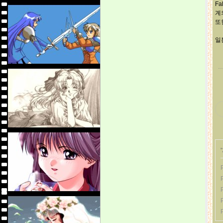
F
계
또
일
'