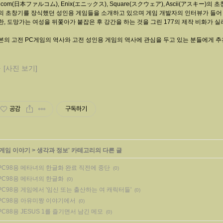
alcom(日本ファルコム), Enix(エニックス), Square(スクウェア), Ascii(アスキー
의 초창기를 장식했던 성인용 게임들을 소개하고 있으며 게임 개발자의 인터뷰가 들어
한, 도망가는 여성을 뒤쫓아가 붙잡은 후 강간을 하는 것을 그린 177의 제작 비화가 실
본의 고전 PC게임의 역사와 고전 성인용 게임의 역사에 관심을 두고 있는 분들에게 추
[사진 보기]
공감
구독하기
게임 이야기
>
생각과 정보
' 카테고리의 다른 글
PC98용 메타녀의 한글화 완료 직전에 중단
(0)
PC98용 메타녀의 한글화
(0)
PC98용 게임에서 '임신 또는 출산하는 여 캐릭터들'
(0)
PC98용 아유미짱 이야기에서
(0)
PC88용 JESUS 1를 즐기면서 남긴 메모
(0)