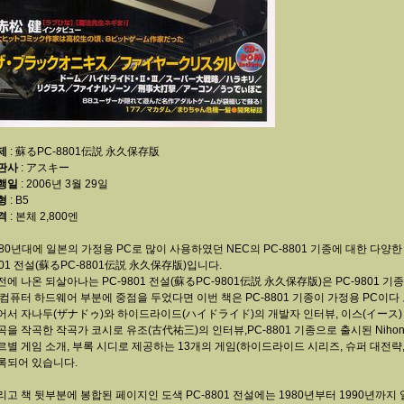
제
: 蘇るPC-8801伝説 永久保存版
판사
: アスキー
행일
: 2006년 3월 29일
형
: B5
격
: 본체 2,800엔
980년대에 일본의 가정용 PC로 많이 사용하였던 NEC의 PC-8801 기종에 대한 다양
801 전설(蘇るPC-8801伝説 永久保存版)입니다.
전에 나온 되살아나는 PC-9801 전설(蘇るPC-9801伝説 永久保存版)은 PC-9801 
 컴퓨터 하드웨어 부분에 중점을 두었다면 이번 책은 PC-8801 기종이 가정용 PC이다
어서 자나두(ザナドゥ)와 하이드라이드(ハイドライド)의 개발자 인터뷰, 이스(イース)
곡을 작곡한 작곡가 코시로 유조(古代祐三)의 인터뷰,PC-8801 기종으로 출시된 Nihon
르별 게임 소개, 부록 시디로 제공하는 13개의 게임(하이드라이드 시리즈, 슈퍼 대전략,
록되어 있습니다.
리고 책 뒷부분에 봉합된 페이지인 도색 PC-8801 전설에는 1980년부터 1990년까지 