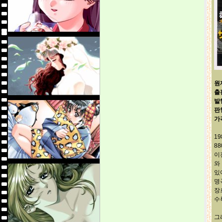
원
출
발
판
가
1
8
이
와
있
명
장
수
그