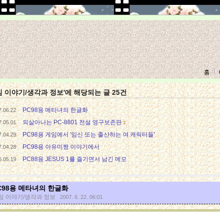
홈
임 이야기/생각과 정보'에 해당되는 글 25건
PC98용 메타녀의 한글화
7.06.22
되살아나는 PC-8801 전설 영구보존판
7.05.01
2
PC98용 게임에서 '임신 또는 출산하는 여 캐릭터들'
7.04.29
PC98용 아유미짱 이야기에서
7.04.28
PC88용 JESUS 1를 즐기면서 남긴 메모
6.05.19
C98용 메타녀의 한글화
임 이야기/생각과 정보
2007. 6. 22. 06:01