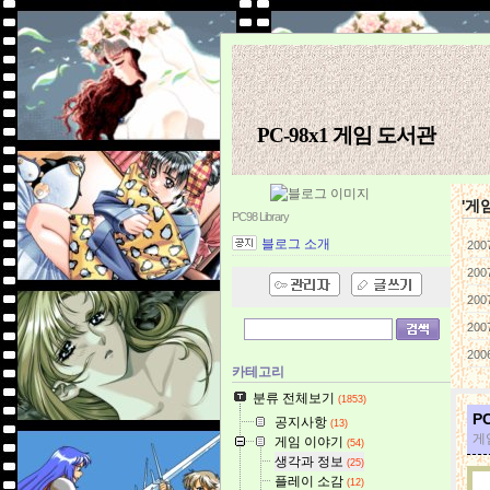
PC-98x1 게임 도서관
'게
PC98 Library
블로그 소개
200
200
200
200
200
카테고리
분류 전체보기
(1853)
P
공지사항
(13)
게
게임 이야기
(54)
생각과 정보
(25)
플레이 소감
(12)