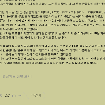
지만 한글화 작업이 시간과 노력이 많이 드는 중노동이기에 그 후로 한글화에 대한 관
러던 어느 날, 웹 검색을 통해 전작 메타녀(メタ女 ~ 府立メタトポロジー大学付属女子高校
 메타녀(이것도 무료 공개되었죠)를 한글화하는 것이 좋겠다는 생각이 문득 들더군요.
997년, 우리나라에 출시된 메타녀는 메타녀 2에 비해 깨끗한 모습을 보여주고 있기는
녀의 무대를 한국으로 만들어 버려서 대부분 주요 캐릭터가 한국인으로 바뀌어 있고 원
이 삭제되어 있었기 때문입니다.
한 DOS용으로 출시되었기에 현재 운영체제에서는 즐기기가 좀 어려우며 PC98용 자이
 한글화를 해야 서로 짝이 맞겠다는 생각도 들었습니다.
런 생각에 힘입어 우리나라에 출시된 메타녀를 기초로 하여 PC98용 메타녀의 한글화
니 한글판에는 일부 대사가 잘못 번역되거나 해당 대사의 캐릭터 이름이 잘못 표기되는
사 부분이 순화되거나 전혀 다른 내용으로 바뀌어 있더군요.
래서 그런 부분을 원래 모습으로 고쳤는데 아직 한글화가 완성된 것은 아니지만 언젠
된 PC98용 메타녀를 통해 메타녀의 묘미를 느껴 보는 것도 좋겠다고 생각합니다.
[한글화된 장면 보기]
공감
구독하기