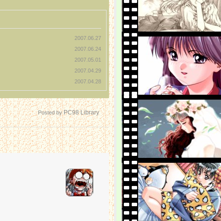
2007.06.27
2007.06.24
2007.05.01
2007.04.29
2007.04.28
PC98 Library
Posted by