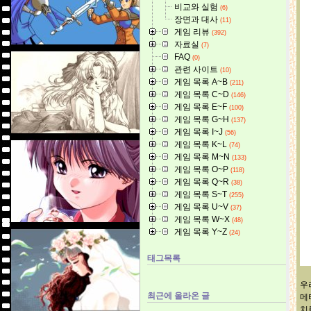
비교와 실험
(6)
장면과 대사
(11)
게임 리뷰
(392)
자료실
(7)
FAQ
(0)
관련 사이트
(10)
게임 목록 A~B
(211)
게임 목록 C~D
(146)
게임 목록 E~F
(100)
게임 목록 G~H
(137)
게임 목록 I~J
(56)
게임 목록 K~L
(74)
게임 목록 M~N
(133)
게임 목록 O~P
(118)
게임 목록 Q~R
(38)
게임 목록 S~T
(255)
게임 목록 U~V
(37)
게임 목록 W~X
(48)
게임 목록 Y~Z
(24)
태그목록
우
최근에 올라온 글
메
치