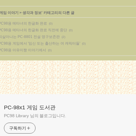
게임 이야기
>
생각과 정보
' 카테고리의 다른 글
PC98용 메타녀의 한글화 완료
(0)
PC98용 메타녀의 한글화 완료 직전에 중단
(0)
되살아나는 PC-8801 전설 영구보존판
(2)
PC98용 게임에서 '임신 또는 출산하는 여 캐릭터들'
(0)
PC98용 아유미짱 이야기에서
(0)
PC-98x1 게임 도서관
PC98 Library 님의 블로그입니다.
구독하기