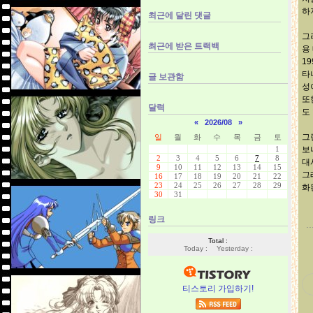
하
최근에 달린 댓글
그
최근에 받은 트랙백
용
1
타
글 보관함
성
또
달력
도
«
2026/08
»
그
일
월
화
수
목
금
토
보
1
2
3
4
5
6
7
8
대
9
10
11
12
13
14
15
그
16
17
18
19
20
21
22
23
24
25
26
27
28
29
화
30
31
링크
Total :
Today :
Yesterday :
티스토리 가입하기!