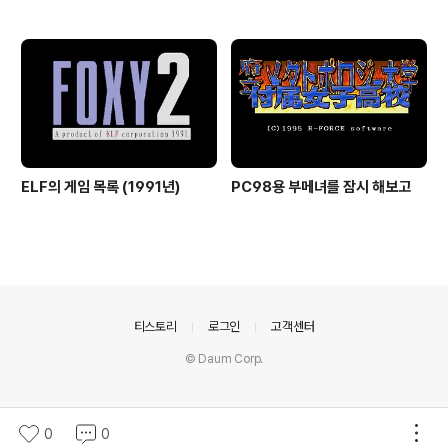
ELF의 게임 목록 (1991년)
PC98용 부메녀를 잠시 해보고
의안내
티스토리
로그인
고객센터
© Daum Corp.
0
0