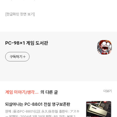
[한글화된 장면 보기]
로그 정보
PC-98x1 게임 도서관
구독하기
더보기
게임 이야기/생각과 정보
의 다른 글
되살아나는 PC-8801 전설 영구보존판
글 내용
원제 : 蘇るPC-8801伝説 永久保存版 출판사 : アスキ
ー 발행일 : 2006년 3월 29일 판형 : B5 가격 : 본체 2,8