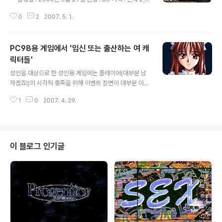
00엔 1980년대에 일본의 가정용 PC로 많이 사용하였던
0
2
2007. 5. 1.
NEC의 PC-8801 기종에 대한 다양한 이야기를 다룬 책
인 되살아나는 PC-8801 전설(蘇るPC-8801伝説 永
久保存版)입니다. 이전에 나온 되살아나는 PC-9801 전
PC98용 게임에서 '임신 또는 출산하는 여 캐
설(蘇るPC-9801伝説 永久保存版)은 PC-9801 기종
이 사무용 PC이다 보니 일반 소프트웨어와 컴퓨터 하드웨
릭터들'
글 내용
어 부분에 중점을 두었다면 이번 책은 PC-8801 기종이
성인을 대상으로 한 성인용 게임에는 플레이어(대부분 남
가정용 PC이다 보니 책 대부분을 게임 관련 글로 채워져
자겠죠!)의 시각적 충족을 위해 이벤트 장면이 대부분 이성
있어서 자나두(ザナドゥ)와 하이드라이드(ハイドライ
또는 동성(여기서는 레즈) 사이의 섹스 장면, 마스터베이션
ド)의 개발자 인터뷰, 이스(イース) 시리즈와 소서리언(ソ
1
0
2007. 4. 29.
등으로 포장되어 있습니다. 게다가 간접 체험이라는 의미
ーサリアン) 등의..
에서 주인공은 거의 다 남자이기에 게임 속에 등장하는 여
성들과 맺는 관계도 남자의 관점에서 이루어지며 보통 순
애물을 다루는 게임의 엔딩에는 여성과 사랑을 나누는 장
면이라든가 주인공과 사랑을 하게 되어 기뻐하는 여성의
이 블로그 인기글
해맑은 미소라든가 둘이 행복하게 사는 모습을 보여주는
것이 대부분입니다. 하지만, 드물게도 주인공과 사랑을 나
눈 결실로 여성이 임신 또는 출산 후의 장면으로 끝을 맺는
게임이 일부 있어 PC98용 게임을 대상으로 소개해 봅니
다. 01. Black Package(ブラックパ..