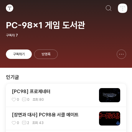
검색하기
티스토리
PC-98x1 게임 도서관
구독자
7
구독하기
방명록
신고하기 레이어
열기
인기글
[PC98] 프로제네터
0
0
조회
80
[장면과 대사] PC98용 서클 메이트
0
2
조회
43