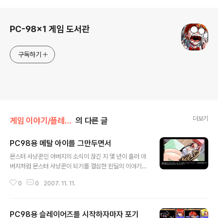
로그 정보
PC-98x1 게임 도서관
구독하기
더보기
게임 이야기/플레이 소감
의 다른 글
PC98용 메탈 아이를 그만두면서
글 내용
몬스터 사냥꾼인 아버지의 소식이 끊긴 지 몇 년이 흘러 아
버지처럼 몬스터 사냥꾼이 되기를 결심한 핀딜의 이야기를
그리고 있는 ELF(エルフ)의 PC98용 롤플레잉 게임인 메
0
0
2007. 11. 11.
탈 아이(メタルアイ)을 해봤는데 마을을 나가자마자 만나
는 적에게 당할 정도로 난도가 꽤 높더군요. 이 게임은 파이
널 판타지의 전투처럼 적과 아군 상관없이 행동이 빠른 순
PC98용 슬레이어즈를 시작하자마자 포기
으로 움직이는 방식이고 맨 처음에는 레벨 0 그리고 HP가