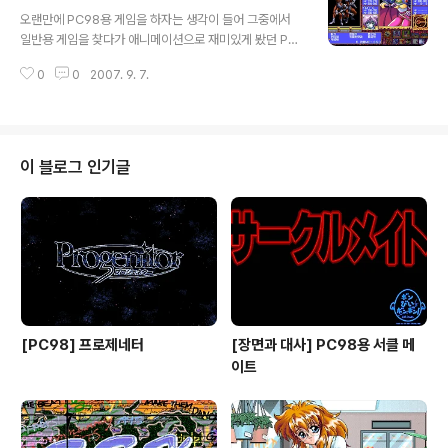
글 내용
20인 주인공 혼자 돌아다니게 되는데 가장 약한 원숭이처
오랜만에 PC98용 게임을 하자는 생각이 들어 그중에서
럼 생긴 적이 주인공보다 HP가 더 높고 적이 하나만 나타
일반용 게임을 찾다가 애니메이션으로 재미있게 봤던 PC
나면 좀 고생하더라도 무찌를 수가 있지만 2~3마리가 나
98용 슬레이어즈(スレイヤーズ)를 선택하고 설치한 후
타나면 적을 하나 죽이기도 전에 적의 집단 공격에 HP가 0
0
0
2007. 9. 7.
게임을 시작했습니다. 제르가디스와 아멜리아, 실피르 뿐
이 되어 Game Over를 보기 일쑤이기 때문입니다. 게다
만 아니라 강렬한 웃음소리와 빵빵한 가슴이 특색이고 자
가 무기마다 다시 사용할 수..
칭 리나 인버스의 라이벌이라고 하는 나가까지 개성이 강
한 캐릭터 모습에 정겨움을 느끼면서 던전으로 들어갔지만
첫 전투를 하자마자 게임을 포기했습니다. 롤플레잉 게임
이 블로그 인기글
은 다양한 능력치(힘, 지력, 민첩 등)를 가진 캐릭터가 전투
를 통해 경험을 쌓아 보다 강한 캐릭터로 성장하는 재미가
있다고 생각하는데 이 게임은 MP와 HP밖에 없고 전투를
해도 돈만 나오기 때문입니다. 그리고 던전 롤플레잉답게
던전을 돌아다녀야 하는데 자동 지도가 게임 화면에..
[PC98] 프로제네터
[장면과 대사] PC98용 서클 메
이트