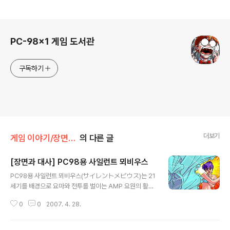
로그 정보
PC-98x1 게임 도서관
구독하기
더보기
게임 이야기/장면과 대사
의 다른 글
[장면과 대사] PC98용 사일런트 뫼비우스
글 내용
PC98용 사일런트 뫼비우스(サイレントメビウス)는 21
세기를 배경으로 요마와 전투를 벌이는 AMP 요원의 활약
을 그린 아사미야 키아의 만화 사일런트 뫼비우스를 Gain
0
0
2007. 4. 28.
ax(ガイナックス)에서 게임으로 만든 작품으로 주인공과
카즈미 리큐르 이하 AMP 요원들이 침몰 직전의 상태로 나
타난 타이타닉호를 조사하는 활동을 그리고 있습니다. 이