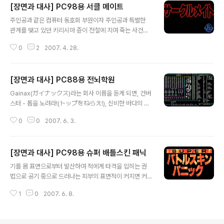
[장면과 대사] PC98용 서클 메이트
작품은 일반용 작품이지만 게임 진행에 따라 일부 서비스
글 내용
장면을 볼 수 있어 소개합니다. 주인공이 카즈미 리큐르를
주인공과 같은 컴퓨터 동호회 부원이자 주인공과 특별한
포함해 한 명의 AMP 요원(야미구모 나미,사이코 유코, 키
관계를 맺고 있던 키리시마 쥰이 전철에 치여 죽는 사건이
티 패닐, 레비아 매버릭)과 함께 3인 1조로 타이타닉호를
발생하면서 그녀의 죽음에 대한 진실을 파헤치는 이야기를
조사하던 중에 3층의 1등객실에 들렀을 때 욕실을 발견하
0
2
2007. 4. 28.
그린 Bonbeebonbon(ボンびいボンボン)의 PC98용
고 더러워진 몸을 씻고자 카즈미 리큐르와 한 명의 AMP
서클 메이트(サークルメイト). 게임 초반에 키리시마 쥰
요원이 욕실을 이용하게 되는데, 이..
이 전철 정거장 선로에 떨어졌다가 다가오는 전철에 치여
[장면과 대사] PC88용 전뇌학원
죽은 상황을 소개하면서 온몸이 부서지고 머리는 사고 현
글 내용
장에서 400m 떨어진 곳에서 발견되었다고 하더군요.(자
Gainax(ガイナックス)라는 회사 이름을 듣게 되면, 건버
살? 또는 타살?) 그리고, 장례식에서 이 일에 대해 쥰의 어
스터 - 톱을 노려라!(トップをねらえ!), 신비한 바다의 나
머니는 축구공도 아닌 사람 머리가 어떻게 400m나 날아
디아(ふしぎの海のナディア), 신세기 에반게리온(新世
갔느냐며 히스테리 반응을 보입니다. 뉴스를 보면 전철에
0
0
2007. 6. 3.
紀エヴァンゲリオン), 마호로매틱(まほろまてぃっく)
치여 죽는 사고를 가끔 볼 수 있는데, 위 상황처럼 사람 머
등 이 회사에서 만든 애니메이션이 생각나거나 며칠 밤을
리가 저렇게 멀리 날아갈 수 있을까? ..
지새우며 딸을 키워나갔던 육성 시뮬레이션 게임의 효시
[장면과 대사] PC98용 슈퍼 배틀스킨 패닉
프린세스 메이커(プリンセスメーカー) 시리즈가 생각나
글 내용
는 분들이 있을 것입니다. 게임 측면으로 가이낙스는 프린
기를 몸 표면으로부터 발산하여 적에게 타격을 입히는 권
세스 메이커 시리즈 외에도 다양한 장르의 게임을 제작하
법으로 공기 중으로 드러나는 피부의 표면적이 커지면 커
였는데, 제작한 게임 중에는 오타쿠 집단이라 불리는 가이
질수록 전투력이 극대화되는 특징을 가지고 있는 나신활살
낙스답게 그들만의 재치와 그들이기에 가능하였던 장면들
1
0
2007. 6. 8.
권의 전승자인 미미의 이야기를 다룬 작품인 PC98용 슈
을 발견할 수 있습니다. 그중에서 첫 번째로 전뇌학원(電
퍼 배틀스킨 패닉(SUPERバトルスキンパニック)은 소
脳学園)을 대상으로 소개해 봅니다. 1989년에 출시된 P
재와 어울리게 탈의 카드 배틀 게임을 그리고 있으며 옷을
C88..