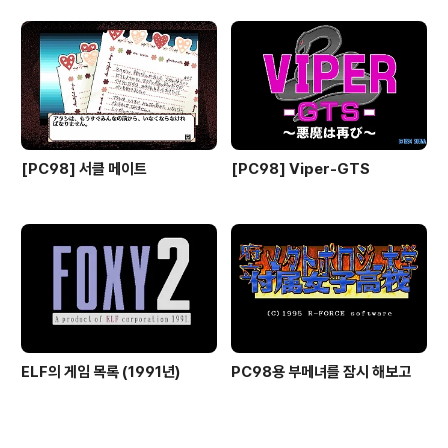
[PC98] 서클 메이트
[PC98] Viper-GTS
ELF의 게임 목록 (1991년)
PC98용 부메녀를 잠시 해보고