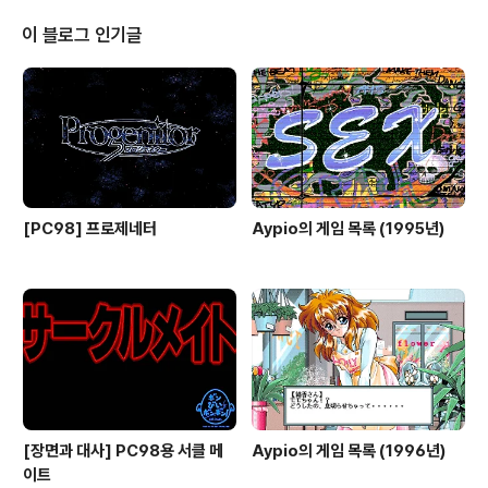
벗어야 공격력이 높아지지만 그만큼 수치심도 높아지기에
벗는 시기를 잘 선택해야 합니다. ( ICBM과 카드 배틀을
이 블로그 인기글
하는 장면으로 미미가 팬티를 벗기 직전까지 간 모습 ) 그런
데 탈의 게임답게 끝까지 벗게 되는데 이전 글에서 언급했
던 전뇌학원(電脳学園)만큼은 아니지만 음모가 묘사되어
있을 뿐만 아니라 실제 이미지로 직접 보여 줄 수는 없지만
일본인이 '크레바스'라고 은유적으로 부르는 부..
[PC98] 프로제네터
Aypio의 게임 목록 (1995년)
[장면과 대사] PC98용 서클 메
Aypio의 게임 목록 (1996년)
이트