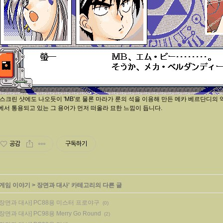
 스크린 샷에도 나오듯이 'MB'로 물론 마라가 룬의 석을 이용해 만든 메카 베르단디
에서 통용되고 있는 그 용어가 먼저 떠올라 묘한 느낌이 듭니다.
공감
구독하기
게임 이야기
>
장면과 대사
' 카테고리의 다른 글
[장면과 대사] PC88용 미스터 프로야구
(0)
[장면과 대사] PC98용 Merry Go Round
(2)