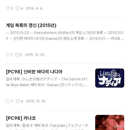
수 있으며 다양한 상황을 익힐 수 있는 연습 모드를 갖추고
ざかみ しゅん) 음악 : 如月ゆうき (きさらぎ ゆうき)
작성시간
2
4
2016. 4. 4.
..
공략 사이트 : http://xgamestation.net/koryaku/199
6/kusuri/index.htm 게임 설명 일 때문에 당분간 집을
비우게 된 부모님을 대신해 혼자 집을 지키게 된 고등학생
게임 목록의 갱신 (2015년)
타케다 토시오(武田俊夫)가 저녁 식사를 준비하기 위해
글 내용
분주히 움직이다가 옆집에 사는 소꿉친구인 타나카 토모미
-- 2015.10.23 -- Executioners (Softec)의 게임 스크린샷 등록 -- 2015.10.1
(田中ともみ), 같은 반의 여학생으로 남학생들에게 인기
9 -- 신비한 바다의 나디아 (Gainax)의 게임 소개 등록 -- 2015.9.21 -- 카나코 (F
많은 사카타 유미(坂田有美), 토모미의 친구이자 같은 반
airytale)의 게임 소개 등록 -- 2015.2.28 -- Pick Up 셋집살이 위성방송국 BS-
의 여학생인 니시무라 모에(西村萌), 칸사이..
896 (Allex)의 게임 스크린샷 등록 나이츠 오브 더 스카이 - 대공의 기사 (MicroPr
작성시간
1
2
2015. 12. 31.
ose Japan)의 게임 스크린샷 등록
[PC98] 신비한 바다의 나디아
글 내용
일어 제목 : ふしぎの海のナディア ~ The Secret of t
he Blue Water 제작 회사 : Gainax (ガイナックス) 출
시일 : 1992년 3월 27일 장르 : 어드벤처 등급 : 일반용 캐
릭터 디자인, 원화 : 貞本義行 (さだもと よしゆき) 음악
작성시간
7
6
2015. 10. 19.
: 鷺巣詩郎 (さぎす しろう), 井上ヨシマサ (いのうえ
ヨシマサ) 게임 설명 ( 생선요리를 하는 나디아의 모습에
놀라는 쟝의 모습 ) 발명에 재능 있는 소년 쟝과 블루워터라
[PC98] 카나코
는 신비한 보석을 가진 소녀 나디아가 가고일이 총수로 있
글 내용
는 네오 아틀란티스에 복수하기 위해 건조된 고대 초과학
일어 제목 : 香奈子 제작 회사 : Fairytale (フェアリーテ