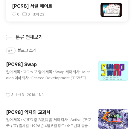
[PC98] 서클 메이트
0
0
조회
23
분류 전체보기
주요 글 목록
블로그 소개
공지
[PC98] Swap
글 내용
일어 제목 : スワップ 영어 제목 : Swap 제작 회사 : Micr
oids 이식 회사 : Ecseco Development (エクゼコ･
デベロップメント) 출시일 : 1993년 4월 8일 장르 : 퍼
즐 등급 : 일반용 음악 : 崎元仁 (さきもと ひとし) 게임
작성시간
3
3
2016. 11. 1.
설명 프랑스의 게임 제작사인 Microids에서 제작한 퍼즐
게임을 이식한 작품으로 특정 모양(삼각형, 사각형, 육각
형)과 다양한 색상의 타일이 화면 가득 채워져 있는 스테이
[PC98] 약지의 교과서
지에서 선택한 타일을 인접한 타일과 위치를 바꾸어 같은
글 내용
색상의 타일이 2개 이상 연결되면 사라지고 일정 조건을
일어 제목 : くすり指の教科書 제작 회사 : Active (アク
채우면 성적표를 보여주며 다음 스테이지로 이동하게 되는
ティブ) 출시일 : 1996년 4월 5일 장르 : 어드벤처 등급 :
데, 언제든지 현재 상황을 저장하여 나중에 이어서 진행할
성인용 시나리오 : ぱか 캐릭터 디자인, 원화 : 風上旬 (か