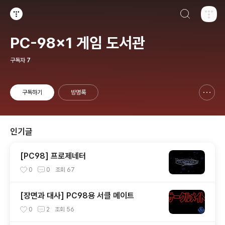
검색하기
티스토리
PC-98x1 게임 도서관
구독자
7
구독하기
방명록
신고하기 레이어
열기
인기글
[PC98] 프로제네터
0
0
조회
67
[장면과 대사] PC98용 서클 메이트
0
2
조회
56