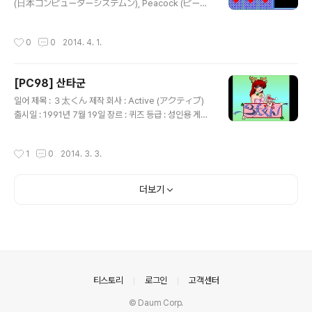
(日本コンピューターシステムン), Peacock (ピーコ
ック) 출시일 : 1986년 10월 장르 : 퀴즈 등급 : 성인용 게
임 설명 ( 킹콩 대 고질라에서 승리한 쪽을 묻는 퀴즈 ) 5개
작성시간
0
0
2014. 4. 1.
의 장르(문학, 역사, 영화, 만화, 인물) 중에서 원하는 장르
를 선택해서 문제를 풀 때마다 가려진 칸이 사라지면서 뒤
에 숨겨진 야한 그림이 조금씩 나타나는 퀴즈 게임으로 문
[PC98] 산타군
제 자체도 꽤 쉬운 편이고 5개의 그림을 전부 보면 끝나기
글 내용
에 매우 단순한 편입니다.
일어 제목 : ３太くん 제작 회사 : Active (アクティブ)
출시일 : 1991년 7월 19일 장르 : 퀴즈 등급 : 성인용 게임
설명 ( Enix의 어드벤처 게임 Misty Blue에서 음악을 작
곡한 사람을 묻는 퀴즈 ) 컴퓨터를 사용하던 어느 남자 앞에
작성시간
1
0
2014. 3. 3.
갑자기 변태 마인 산타군이 나타나서 자신이 고안한 총 10
0문제의 퀴즈(한 라운드당 25문제)를 풀어서 모두 맞히면
엄청난 매력의 2차원 소녀를 상으로 주겠다는 이야기로 시
더보기
작하는 작품으로 주로 게임, 방송, 컴퓨터와 관련된 퀴즈를
풀게 되는데, 각 퀴즈를 풀 때마다 정답 또는 오답인 이유를
설명해주고 문제를 10개 풀 때마다 각 라운드의 2차원 소
녀가 옷을 벗는 서비스 장면이 등장합니다. 하나도 틀리지
않고 모두 풀어야 하는 어려움이 있지만 장르가..
의안내
티스토리
로그인
고객센터
© Daum Corp.