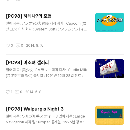
을 묻는 퀴즈 ) 장르(과학, 수학, 사회, 역사, 마니아 1, 마니
무라 토모코, 미키 미키, 츠키야마 ..
아 2)에 따른 문제를 풀어서 총 16문제로 구성된 스테이지
를 통과하면 다음 스테이지로 이동하는 방식의 퀴즈 게임
[PC98] 하테나?의 모험
으로 스테이지 6까지 있는 일반 모드와 스테이지 4까지 있
글 내용
지만 스테이지를 통과할 때마다 미소녀의 야한 그림이 등
일어 제목 : ハテナ?の大冒険 제작 회사 : Capcom (カ
장하는 성인 모드를 갖추고 있습니다. 양쪽 모드는 스테이
プコン) 이식 회사 : System Soft (システムソフト) 출
지에 따라서 장르 선택 여부가 다르고 4번 이상 오답을 내
시일 : 1992년 5월 22일 장르 : 퀴즈 등급 : 일반용 캐릭터
면 Game Over가 되며 연속에서 정답을 맞히면 ..
디자인, 원화 : 杉本譲司 (すぎもと まさかず) 음악 : 高
작성시간
0
0
2014. 8. 7.
綱裕介 (たかつな ゆうすけ) 게임 설명 Capcom(カプ
コン)의 ARCADE용 어드벤처 퀴즈 2 - 하테나?의 대모
험(アドベンチャークイズ2 ハテナ?の大冒険)을 PC9
[PC98] 미소녀 갤러리
8용으로 이식한 작품으로 생이별한 여동생 사테나를 찾아
글 내용
나선 하테나가 어느 날 지혜의 도시에서 개최한 천하제일
일어 제목 : 美少女ギャラリー 제작 회사 : Studio Milk
문답회의 이전 우승자가 사테나라는 소문을 들었지만 지혜
(スタジオみるく) 출시일 : 1991년 12월 28일 장르 : C
의 도시가 어디인지 몰라 길을 헤매다가 근처 마을의 장로
G 등급 : 성인용 게임 설명 화면 곳곳을 마우스로 클릭할
가 위치를 알고 있다는 요정 럭키를 만나 함께 여행한다는
때마다 반응하는 다양한 짧은 애니메이션과 함께 무인도,
작성시간
1
0
2014. 5. 8.
이야기의 퀴즈 게..
해저 잠수함, 우주선을 돌아다니면서 여성들의 나체나 야
한 그림을 감상하거나 게임 광고를 볼 수 있는 작품으로 마
우스 클릭에 따른 반응이 다양해서 볼거리는 많지만 원하
[PC98] Walpurgis Night 3
는 그림을 찾기가 쉽지 않고 그 수가 많지 않아 조금 아쉽습
글 내용
니다.
일어 제목 : ワルプルギス ナイト 3 영어 제목 : Large
Navigation 제작 팀 : Proper 공개일 : 1996년 장르 : C
G 등급 : 성인용 게임 설명 Proper라는 그림쟁이가 내놓