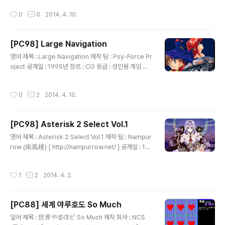
은 동인 CG집으로 자신이 그린 야한 모습의 미소녀 그림
작성시간
0
0
2014. 4. 10.
6장 그리고 출연자가 그린 그림 1장과 만화가 수록되어 있
습니다.
[PC98] Large Navigation
글 내용
영어 제목 : Large Navigation 제작 팀 : Psy-Force Pr
oject 공개일 : 1995년 장르 : CG 등급 : 성인용 게임 설
명 요시오카 히토시(吉岡平)의 소설인 무책임 함장 테일
러(無責任艦長タイラー) 시리즈를 원작으로 한 애니메
작성시간
0
2
2014. 4. 10.
이션에 등장하는 캐릭터를 그린 동인 그림이 수록되어 있
습니다.
[PC98] Asterisk 2 Select Vol.1
글 내용
영어 제목 : Asterisk 2 Select Vol.1 제작 팀 : Nampur
row (南風楼) [ http://nampurrow.net/ ] 공개일 : 19
95년 4월 장르 : CG 등급 : 성인용 게임 설명 동인 게임 제
작 팀인 Nampurrow에서 모 미소녀 게임 잡지나 모 동인
작성시간
1
2
2014. 4. 2.
소프트 소개 잡지에 실렸던 미소녀 그림을 감상할 수 있는
소프트로 각 그림은 24bit JPEG 포맷으로 되어 있지만
컴퓨터의 성능 문제로 16색으로 디더링해서 보여줍니다.
[PC88] 세계 야루호도 So Much
글 내용
일어 제목 : 世界やるほど So Much 제작 회사 : NCS