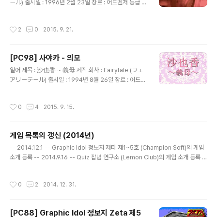
의 산물인 만능잠수함 노틸러스호에 탑승한 후 시일이 흘
ール) 출시일 : 1996년 2월 23일 장르 : 어드벤처 등급 :
러 남태평양의 피지 군도 해역에서 네오 아틀란티스의 잠
성인용 캐릭터 디자인, 원화 : 八月薫 (はづき かおる) 공
수함인 가피쉬로 판단하여 뒤를 쫓던 노틸러스호는 적의
략 사이트 : http://www013.upp.so-net.ne.jp/ymura
작성시간
2
0
2015. 9. 21.
잠수함에서..
kami/guide/kanako.htm 게임 설명 페어리테일의 소속
브랜드인 레드존에서 만든 '이름 시리즈' 중 하나로 취직활
동을 열심히 하지만 번번이 실패하여 초조해 하던 여대학
[PC98] 사야카 - 의모
생 세노오 카나코(妹尾香奈子)가 속옷 회사인 와코레에
글 내용
면접 보러 갔다가 다나카 부장의 성희롱을 어떻게든 버티
일어 제목 : 沙也香 ~ 義母 제작 회사 : Fairytale (フェ
어 마침내 취직에 성공하고 정해진 부서에 배치되면서 겪
アリーテール) 출시일 : 1994년 8월 26일 장르 : 어드벤
게 되는 이야기를 그리고 있는데, 초반 면접 후에 배속된 부
처 등급 : 성인용 캐릭터 디자인, 원화 : 山本正文 (やまも
서(영업부, 총무부, 광고부, 개발부)에 ..
と まさふみ) 게임 설명 페어리테일의 소속 브랜드인 레드
작성시간
0
4
2015. 9. 15.
존에서 만든 '이름 시리즈' 중 하나로 자신이 근무하는 회사
의 사장인 키무라 긴지(木村銀次)와 성관계를 맺다가 후
처가 된 26세의 사야카가 한가족이 된 사람들(아들 이치
게임 목록의 갱신 (2014년)
로, 딸 나츠미, 가정부 미나코)과 함께 생활하면서 겪게 되
글 내용
는 이야기를 그리고 있는데, '이름 시리즈' 답게 이야기의
-- 2014.12.1 -- Graphic Idol 정보지 제타 제1~5호 (Champion Soft)의 게임
전개보다는 커맨드 선택에 따라서 등장인물들의 성적 유희
소개 등록 -- 2014.9.16 -- Quiz 잡념 연구소 (Lemon Club)의 게임 소개 등록 -
를 보여주는 것에 중점을 두고 있습니다.
- 2014.8.7 -- 하테나?의 모험 (System Soft)의 게임 소개 등록 -- 2014.5.8 --
미소녀 갤러리 (Studio Milk)의 게임 소개 등록 -- 2014.4.1 -- 세계 야루호도 So
작성시간
0
2
2014. 12. 31.
Much (NCS)의 게임 소개 등록 -- 2014.3.24 -- 밸런스 오브 플래닛 (Acclaim
Japan)의 스크린샷 등록 오에도 탐정 카미야 우쿄 Vol.1 (Altacia)의 스크린샷 등록
플로피 문고 5 - 만화가 시뮬레이션 게임 (Arkham Products)의 스크린..
[PC88] Graphic Idol 정보지 Zeta 제5