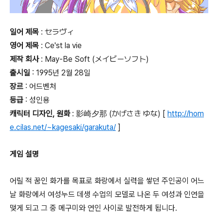
일어 제목
: セラヴィ
영어 제목
: Ce'st la vie
제작 회사
: May-Be Soft (メイビーソフト)
출시일
: 1995년 2월 28일
장르
: 어드벤처
등급
:
성인용
캐릭터 디자인, 원화
: 影崎夕那 (かげさき ゆな) [
http://hom
e.cilas.net/~kagesaki/garakuta/
]
게임 설명
어릴 적 꿈인 화가를 목표로 화랑에서 실력을 쌓던 주인공이 어느
날 화랑에서 여성누드 데생 수업의 모델로 나온 두 여성과 인연을
맺게 되고 그 중 메구미와 연인 사이로 발전하게 됩니다.