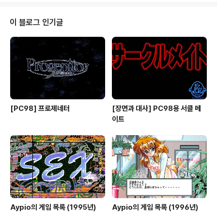
있는 와중에 평온한 고교생활을 보내고 있던 마토코는 유
학생으로 이 학교에 온 천사 '소피아', 악마 '리리스'를 통해
이 블로그 인기글
금세기 최대의 개기일식이 일어나는 12월 24일 달이 태양
을 삼키는 그때 사탄 루시퍼가 강림하여 인류를 멸망시킨
다는 예언이 사실이라는 말을 듣게 되고 운명의 장난인지
자신이 바로 선택받은 자라고 합니다. 그러나, 소피..
[PC98] 프로제네터
[장면과 대사] PC98용 서클 메
이트
Aypio의 게임 목록 (1995년)
Aypio의 게임 목록 (1996년)