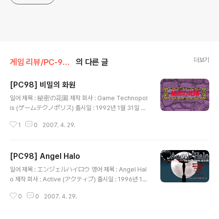
더보기
게임 리뷰/PC-98x1
의 다른 글
[PC98] 비밀의 화원
글 내용
일어 제목 : 秘密の花園 제작 회사 : Game Technopol
is (ゲームテクノポリス) 출시일 : 1992년 1월 31일 장
르 : 어드벤처 등급 : 성인용 캐릭터 디자인, 원화 : うるし
1
0
2007. 4. 29.
原智志 (うるしはら さとし) 게임 설명 어느 일요일 오
후. 부모님과 떨어져 아파트에서 혼자 살던 주인공은 자신
의 옆집에 아름다운 여성이 이사를 온 것을 알게 되고, 그
[PC98] Angel Halo
다음 날 학교에 간 주인공은 놀라게 되는데 출산휴가 때문
글 내용
에 쉬게 된 일본역사 선생님을 대신하여 보조교사로 온 사
일어 제목 : エンジェルハイロウ 영어 제목 : Angel Hal
람이 바로 옆집에 이사해온 히메카였던 것입니다. 히메카
o 제작 회사 : Active (アクティブ) 출시일 : 1996년 10
선생에 대해 관심을 두던 주인공은 히메카 선생과 어느 노
월 17일 장르 : 어드벤처 등급 : 성인용 캐릭터 디자인, 원화
인(=학교 이사장)의 대화를 엿듣게 되고 히메카가 그 노인
0
0
2007. 4. 29.
: 聖少女 게임 설명 1999년 12월. 1999년 12월 말에 인
의 의뢰로 어느 사건을 해결하기 위해 학교에 잠입한 탐정
류가 멸망하게 된다는 예언이 있지만, 인류 다수는 이런 예
이라는 사실을 알게 ..
언에 아랑곳없이 21세기를 맞이하게 된다는 기쁨에 들떠