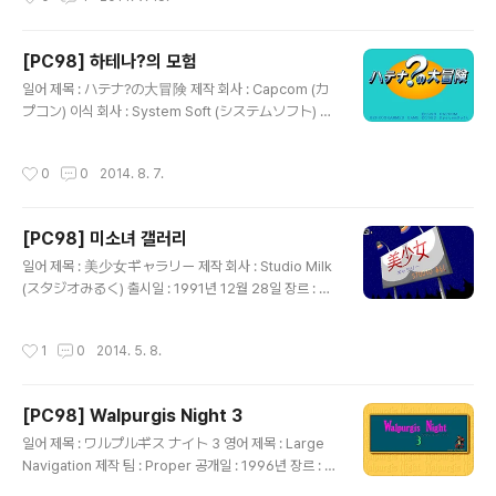
을 묻는 퀴즈 ) 장르(과학, 수학, 사회, 역사, 마니아 1, 마니
무라 토모코, 미키 미키, 츠키야마 ..
아 2)에 따른 문제를 풀어서 총 16문제로 구성된 스테이지
를 통과하면 다음 스테이지로 이동하는 방식의 퀴즈 게임
[PC98] 하테나?의 모험
으로 스테이지 6까지 있는 일반 모드와 스테이지 4까지 있
글 내용
지만 스테이지를 통과할 때마다 미소녀의 야한 그림이 등
일어 제목 : ハテナ?の大冒険 제작 회사 : Capcom (カ
장하는 성인 모드를 갖추고 있습니다. 양쪽 모드는 스테이
プコン) 이식 회사 : System Soft (システムソフト) 출
지에 따라서 장르 선택 여부가 다르고 4번 이상 오답을 내
시일 : 1992년 5월 22일 장르 : 퀴즈 등급 : 일반용 캐릭터
면 Game Over가 되며 연속에서 정답을 맞히면 ..
디자인, 원화 : 杉本譲司 (すぎもと まさかず) 음악 : 高
작성시간
0
0
2014. 8. 7.
綱裕介 (たかつな ゆうすけ) 게임 설명 Capcom(カプ
コン)의 ARCADE용 어드벤처 퀴즈 2 - 하테나?의 대모
험(アドベンチャークイズ2 ハテナ?の大冒険)을 PC9
[PC98] 미소녀 갤러리
8용으로 이식한 작품으로 생이별한 여동생 사테나를 찾아
글 내용
나선 하테나가 어느 날 지혜의 도시에서 개최한 천하제일
일어 제목 : 美少女ギャラリー 제작 회사 : Studio Milk
문답회의 이전 우승자가 사테나라는 소문을 들었지만 지혜
(スタジオみるく) 출시일 : 1991년 12월 28일 장르 : C
의 도시가 어디인지 몰라 길을 헤매다가 근처 마을의 장로
G 등급 : 성인용 게임 설명 화면 곳곳을 마우스로 클릭할
가 위치를 알고 있다는 요정 럭키를 만나 함께 여행한다는
때마다 반응하는 다양한 짧은 애니메이션과 함께 무인도,
작성시간
1
0
2014. 5. 8.
이야기의 퀴즈 게..
해저 잠수함, 우주선을 돌아다니면서 여성들의 나체나 야
한 그림을 감상하거나 게임 광고를 볼 수 있는 작품으로 마
우스 클릭에 따른 반응이 다양해서 볼거리는 많지만 원하
[PC98] Walpurgis Night 3
는 그림을 찾기가 쉽지 않고 그 수가 많지 않아 조금 아쉽습
글 내용
니다.
일어 제목 : ワルプルギス ナイト 3 영어 제목 : Large
Navigation 제작 팀 : Proper 공개일 : 1996년 장르 : C
G 등급 : 성인용 게임 설명 Proper라는 그림쟁이가 내놓