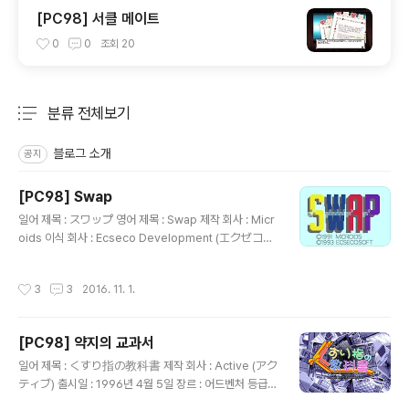
[PC98] 서클 메이트
0
0
조회
20
분류 전체보기
주요 글 목록
블로그 소개
공지
[PC98] Swap
글 내용
일어 제목 : スワップ 영어 제목 : Swap 제작 회사 : Micr
oids 이식 회사 : Ecseco Development (エクゼコ･
デベロップメント) 출시일 : 1993년 4월 8일 장르 : 퍼
즐 등급 : 일반용 음악 : 崎元仁 (さきもと ひとし) 게임
작성시간
3
3
2016. 11. 1.
설명 프랑스의 게임 제작사인 Microids에서 제작한 퍼즐
게임을 이식한 작품으로 특정 모양(삼각형, 사각형, 육각
형)과 다양한 색상의 타일이 화면 가득 채워져 있는 스테이
[PC98] 약지의 교과서
지에서 선택한 타일을 인접한 타일과 위치를 바꾸어 같은
글 내용
색상의 타일이 2개 이상 연결되면 사라지고 일정 조건을
일어 제목 : くすり指の教科書 제작 회사 : Active (アク
채우면 성적표를 보여주며 다음 스테이지로 이동하게 되는
ティブ) 출시일 : 1996년 4월 5일 장르 : 어드벤처 등급 :
데, 언제든지 현재 상황을 저장하여 나중에 이어서 진행할
성인용 시나리오 : ぱか 캐릭터 디자인, 원화 : 風上旬 (か