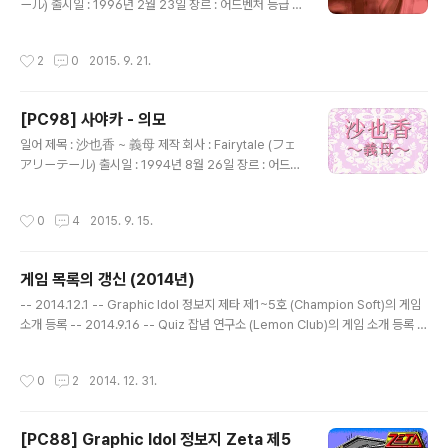
의 산물인 만능잠수함 노틸러스호에 탑승한 후 시일이 흘
ール) 출시일 : 1996년 2월 23일 장르 : 어드벤처 등급 :
러 남태평양의 피지 군도 해역에서 네오 아틀란티스의 잠
성인용 캐릭터 디자인, 원화 : 八月薫 (はづき かおる) 공
수함인 가피쉬로 판단하여 뒤를 쫓던 노틸러스호는 적의
략 사이트 : http://www013.upp.so-net.ne.jp/ymura
작성시간
2
0
2015. 9. 21.
잠수함에서..
kami/guide/kanako.htm 게임 설명 페어리테일의 소속
브랜드인 레드존에서 만든 '이름 시리즈' 중 하나로 취직활
동을 열심히 하지만 번번이 실패하여 초조해 하던 여대학
[PC98] 사야카 - 의모
생 세노오 카나코(妹尾香奈子)가 속옷 회사인 와코레에
글 내용
면접 보러 갔다가 다나카 부장의 성희롱을 어떻게든 버티
일어 제목 : 沙也香 ~ 義母 제작 회사 : Fairytale (フェ
어 마침내 취직에 성공하고 정해진 부서에 배치되면서 겪
アリーテール) 출시일 : 1994년 8월 26일 장르 : 어드벤
게 되는 이야기를 그리고 있는데, 초반 면접 후에 배속된 부
처 등급 : 성인용 캐릭터 디자인, 원화 : 山本正文 (やまも
서(영업부, 총무부, 광고부, 개발부)에 ..
と まさふみ) 게임 설명 페어리테일의 소속 브랜드인 레드
작성시간
0
4
2015. 9. 15.
존에서 만든 '이름 시리즈' 중 하나로 자신이 근무하는 회사
의 사장인 키무라 긴지(木村銀次)와 성관계를 맺다가 후
처가 된 26세의 사야카가 한가족이 된 사람들(아들 이치
게임 목록의 갱신 (2014년)
로, 딸 나츠미, 가정부 미나코)과 함께 생활하면서 겪게 되
글 내용
는 이야기를 그리고 있는데, '이름 시리즈' 답게 이야기의
-- 2014.12.1 -- Graphic Idol 정보지 제타 제1~5호 (Champion Soft)의 게임
전개보다는 커맨드 선택에 따라서 등장인물들의 성적 유희
소개 등록 -- 2014.9.16 -- Quiz 잡념 연구소 (Lemon Club)의 게임 소개 등록 -
를 보여주는 것에 중점을 두고 있습니다.
- 2014.8.7 -- 하테나?의 모험 (System Soft)의 게임 소개 등록 -- 2014.5.8 --
미소녀 갤러리 (Studio Milk)의 게임 소개 등록 -- 2014.4.1 -- 세계 야루호도 So
작성시간
0
2
2014. 12. 31.
Much (NCS)의 게임 소개 등록 -- 2014.3.24 -- 밸런스 오브 플래닛 (Acclaim
Japan)의 스크린샷 등록 오에도 탐정 카미야 우쿄 Vol.1 (Altacia)의 스크린샷 등록
플로피 문고 5 - 만화가 시뮬레이션 게임 (Arkham Products)의 스크린..
[PC88] Graphic Idol 정보지 Zeta 제5