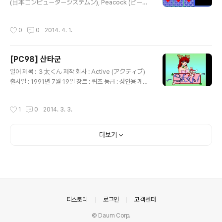
(日本コンピューターシステムン), Peacock (ピーコ
ック) 출시일 : 1986년 10월 장르 : 퀴즈 등급 : 성인용 게
임 설명 ( 킹콩 대 고질라에서 승리한 쪽을 묻는 퀴즈 ) 5개
작성시간
0
0
2014. 4. 1.
의 장르(문학, 역사, 영화, 만화, 인물) 중에서 원하는 장르
를 선택해서 문제를 풀 때마다 가려진 칸이 사라지면서 뒤
에 숨겨진 야한 그림이 조금씩 나타나는 퀴즈 게임으로 문
[PC98] 산타군
제 자체도 꽤 쉬운 편이고 5개의 그림을 전부 보면 끝나기
글 내용
에 매우 단순한 편입니다.
일어 제목 : ３太くん 제작 회사 : Active (アクティブ)
출시일 : 1991년 7월 19일 장르 : 퀴즈 등급 : 성인용 게임
설명 ( Enix의 어드벤처 게임 Misty Blue에서 음악을 작
곡한 사람을 묻는 퀴즈 ) 컴퓨터를 사용하던 어느 남자 앞에
작성시간
1
0
2014. 3. 3.
갑자기 변태 마인 산타군이 나타나서 자신이 고안한 총 10
0문제의 퀴즈(한 라운드당 25문제)를 풀어서 모두 맞히면
엄청난 매력의 2차원 소녀를 상으로 주겠다는 이야기로 시
더보기
작하는 작품으로 주로 게임, 방송, 컴퓨터와 관련된 퀴즈를
풀게 되는데, 각 퀴즈를 풀 때마다 정답 또는 오답인 이유를
설명해주고 문제를 10개 풀 때마다 각 라운드의 2차원 소
녀가 옷을 벗는 서비스 장면이 등장합니다. 하나도 틀리지
않고 모두 풀어야 하는 어려움이 있지만 장르가..
의안내
티스토리
로그인
고객센터
© Daum Corp.