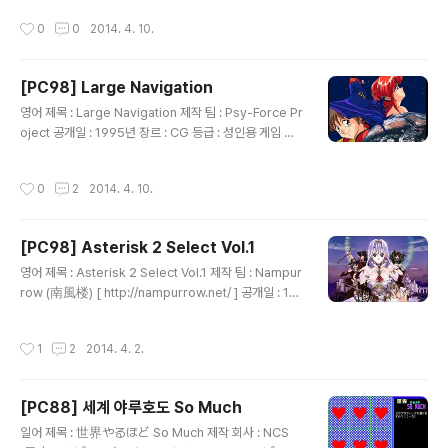
은 동인 CG집으로 자신이 그린 야한 모습의 미소녀 그림
작성시간
0
0
2014. 4. 10.
6장 그리고 출연자가 그린 그림 1장과 만화가 수록되어 있
습니다.
[PC98] Large Navigation
글 내용
영어 제목 : Large Navigation 제작 팀 : Psy-Force Pr
oject 공개일 : 1995년 장르 : CG 등급 : 성인용 게임 설
명 요시오카 히토시(吉岡平)의 소설인 무책임 함장 테일
러(無責任艦長タイラー) 시리즈를 원작으로 한 애니메
작성시간
0
2
2014. 4. 10.
이션에 등장하는 캐릭터를 그린 동인 그림이 수록되어 있
습니다.
[PC98] Asterisk 2 Select Vol.1
글 내용
영어 제목 : Asterisk 2 Select Vol.1 제작 팀 : Nampur
row (南風楼) [ http://nampurrow.net/ ] 공개일 : 19
95년 4월 장르 : CG 등급 : 성인용 게임 설명 동인 게임 제
작 팀인 Nampurrow에서 모 미소녀 게임 잡지나 모 동인
작성시간
1
2
2014. 4. 2.
소프트 소개 잡지에 실렸던 미소녀 그림을 감상할 수 있는
소프트로 각 그림은 24bit JPEG 포맷으로 되어 있지만
컴퓨터의 성능 문제로 16색으로 디더링해서 보여줍니다.
[PC88] 세계 야루호도 So Much
글 내용
일어 제목 : 世界やるほど So Much 제작 회사 : NCS