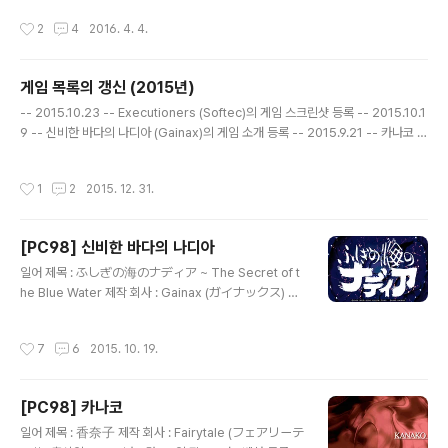
수 있으며 다양한 상황을 익힐 수 있는 연습 모드를 갖추고
ざかみ しゅん) 음악 : 如月ゆうき (きさらぎ ゆうき)
작성시간
2
4
2016. 4. 4.
..
공략 사이트 : http://xgamestation.net/koryaku/199
6/kusuri/index.htm 게임 설명 일 때문에 당분간 집을
비우게 된 부모님을 대신해 혼자 집을 지키게 된 고등학생
게임 목록의 갱신 (2015년)
타케다 토시오(武田俊夫)가 저녁 식사를 준비하기 위해
글 내용
분주히 움직이다가 옆집에 사는 소꿉친구인 타나카 토모미
-- 2015.10.23 -- Executioners (Softec)의 게임 스크린샷 등록 -- 2015.10.1
(田中ともみ), 같은 반의 여학생으로 남학생들에게 인기
9 -- 신비한 바다의 나디아 (Gainax)의 게임 소개 등록 -- 2015.9.21 -- 카나코 (F
많은 사카타 유미(坂田有美), 토모미의 친구이자 같은 반
airytale)의 게임 소개 등록 -- 2015.2.28 -- Pick Up 셋집살이 위성방송국 BS-
의 여학생인 니시무라 모에(西村萌), 칸사이..
896 (Allex)의 게임 스크린샷 등록 나이츠 오브 더 스카이 - 대공의 기사 (MicroPr
작성시간
1
2
2015. 12. 31.
ose Japan)의 게임 스크린샷 등록
[PC98] 신비한 바다의 나디아
글 내용
일어 제목 : ふしぎの海のナディア ~ The Secret of t
he Blue Water 제작 회사 : Gainax (ガイナックス) 출
시일 : 1992년 3월 27일 장르 : 어드벤처 등급 : 일반용 캐
릭터 디자인, 원화 : 貞本義行 (さだもと よしゆき) 음악
작성시간
7
6
2015. 10. 19.
: 鷺巣詩郎 (さぎす しろう), 井上ヨシマサ (いのうえ
ヨシマサ) 게임 설명 ( 생선요리를 하는 나디아의 모습에
놀라는 쟝의 모습 ) 발명에 재능 있는 소년 쟝과 블루워터라
[PC98] 카나코
는 신비한 보석을 가진 소녀 나디아가 가고일이 총수로 있
글 내용
는 네오 아틀란티스에 복수하기 위해 건조된 고대 초과학
일어 제목 : 香奈子 제작 회사 : Fairytale (フェアリーテ