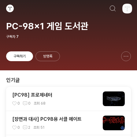
검색하기
티스토리
PC-98x1 게임 도서관
구독자
7
구독하기
방명록
신고하기 레이어
열기
인기글
[PC98] 프로제네터
0
0
조회
68
[장면과 대사] PC98용 서클 메이트
0
2
조회
51