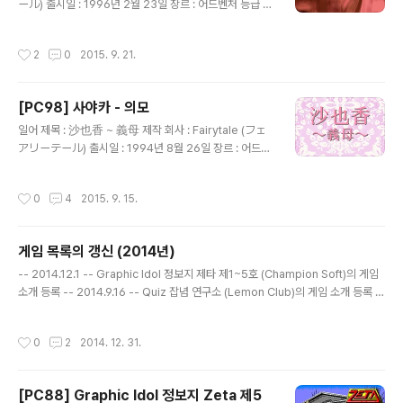
의 산물인 만능잠수함 노틸러스호에 탑승한 후 시일이 흘
ール) 출시일 : 1996년 2월 23일 장르 : 어드벤처 등급 :
러 남태평양의 피지 군도 해역에서 네오 아틀란티스의 잠
성인용 캐릭터 디자인, 원화 : 八月薫 (はづき かおる) 공
수함인 가피쉬로 판단하여 뒤를 쫓던 노틸러스호는 적의
략 사이트 : http://www013.upp.so-net.ne.jp/ymura
작성시간
2
0
2015. 9. 21.
잠수함에서..
kami/guide/kanako.htm 게임 설명 페어리테일의 소속
브랜드인 레드존에서 만든 '이름 시리즈' 중 하나로 취직활
동을 열심히 하지만 번번이 실패하여 초조해 하던 여대학
[PC98] 사야카 - 의모
생 세노오 카나코(妹尾香奈子)가 속옷 회사인 와코레에
글 내용
면접 보러 갔다가 다나카 부장의 성희롱을 어떻게든 버티
일어 제목 : 沙也香 ~ 義母 제작 회사 : Fairytale (フェ
어 마침내 취직에 성공하고 정해진 부서에 배치되면서 겪
アリーテール) 출시일 : 1994년 8월 26일 장르 : 어드벤
게 되는 이야기를 그리고 있는데, 초반 면접 후에 배속된 부
처 등급 : 성인용 캐릭터 디자인, 원화 : 山本正文 (やまも
서(영업부, 총무부, 광고부, 개발부)에 ..
と まさふみ) 게임 설명 페어리테일의 소속 브랜드인 레드
작성시간
0
4
2015. 9. 15.
존에서 만든 '이름 시리즈' 중 하나로 자신이 근무하는 회사
의 사장인 키무라 긴지(木村銀次)와 성관계를 맺다가 후
처가 된 26세의 사야카가 한가족이 된 사람들(아들 이치
게임 목록의 갱신 (2014년)
로, 딸 나츠미, 가정부 미나코)과 함께 생활하면서 겪게 되
글 내용
는 이야기를 그리고 있는데, '이름 시리즈' 답게 이야기의
-- 2014.12.1 -- Graphic Idol 정보지 제타 제1~5호 (Champion Soft)의 게임
전개보다는 커맨드 선택에 따라서 등장인물들의 성적 유희
소개 등록 -- 2014.9.16 -- Quiz 잡념 연구소 (Lemon Club)의 게임 소개 등록 -
를 보여주는 것에 중점을 두고 있습니다.
- 2014.8.7 -- 하테나?의 모험 (System Soft)의 게임 소개 등록 -- 2014.5.8 --
미소녀 갤러리 (Studio Milk)의 게임 소개 등록 -- 2014.4.1 -- 세계 야루호도 So
작성시간
0
2
2014. 12. 31.
Much (NCS)의 게임 소개 등록 -- 2014.3.24 -- 밸런스 오브 플래닛 (Acclaim
Japan)의 스크린샷 등록 오에도 탐정 카미야 우쿄 Vol.1 (Altacia)의 스크린샷 등록
플로피 문고 5 - 만화가 시뮬레이션 게임 (Arkham Products)의 스크린..
[PC88] Graphic Idol 정보지 Zeta 제5