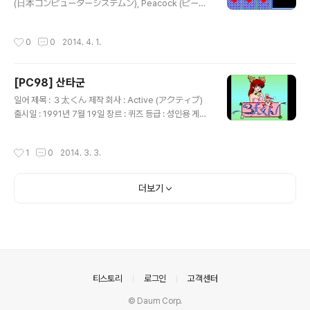
(日本コンピューターシステムン), Peacock (ピーコ
ック) 출시일 : 1986년 10월 장르 : 퀴즈 등급 : 성인용 게
임 설명 ( 킹콩 대 고질라에서 승리한 쪽을 묻는 퀴즈 ) 5개
작성시간
0
0
2014. 4. 1.
의 장르(문학, 역사, 영화, 만화, 인물) 중에서 원하는 장르
를 선택해서 문제를 풀 때마다 가려진 칸이 사라지면서 뒤
에 숨겨진 야한 그림이 조금씩 나타나는 퀴즈 게임으로 문
[PC98] 산타군
제 자체도 꽤 쉬운 편이고 5개의 그림을 전부 보면 끝나기
글 내용
에 매우 단순한 편입니다.
일어 제목 : ３太くん 제작 회사 : Active (アクティブ)
출시일 : 1991년 7월 19일 장르 : 퀴즈 등급 : 성인용 게임
설명 ( Enix의 어드벤처 게임 Misty Blue에서 음악을 작
곡한 사람을 묻는 퀴즈 ) 컴퓨터를 사용하던 어느 남자 앞에
작성시간
1
0
2014. 3. 3.
갑자기 변태 마인 산타군이 나타나서 자신이 고안한 총 10
0문제의 퀴즈(한 라운드당 25문제)를 풀어서 모두 맞히면
엄청난 매력의 2차원 소녀를 상으로 주겠다는 이야기로 시
더보기
작하는 작품으로 주로 게임, 방송, 컴퓨터와 관련된 퀴즈를
풀게 되는데, 각 퀴즈를 풀 때마다 정답 또는 오답인 이유를
설명해주고 문제를 10개 풀 때마다 각 라운드의 2차원 소
녀가 옷을 벗는 서비스 장면이 등장합니다. 하나도 틀리지
않고 모두 풀어야 하는 어려움이 있지만 장르가..
의안내
티스토리
로그인
고객센터
© Daum Corp.