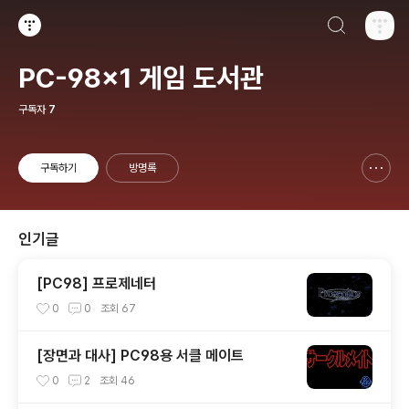
검색하기
티스토리
PC-98x1 게임 도서관
구독자
7
구독하기
방명록
신고하기 레이어
열기
인기글
[PC98] 프로제네터
0
0
조회
67
[장면과 대사] PC98용 서클 메이트
0
2
조회
46