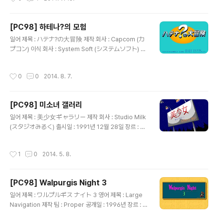
을 묻는 퀴즈 ) 장르(과학, 수학, 사회, 역사, 마니아 1, 마니
무라 토모코, 미키 미키, 츠키야마 ..
아 2)에 따른 문제를 풀어서 총 16문제로 구성된 스테이지
를 통과하면 다음 스테이지로 이동하는 방식의 퀴즈 게임
[PC98] 하테나?의 모험
으로 스테이지 6까지 있는 일반 모드와 스테이지 4까지 있
글 내용
지만 스테이지를 통과할 때마다 미소녀의 야한 그림이 등
일어 제목 : ハテナ?の大冒険 제작 회사 : Capcom (カ
장하는 성인 모드를 갖추고 있습니다. 양쪽 모드는 스테이
プコン) 이식 회사 : System Soft (システムソフト) 출
지에 따라서 장르 선택 여부가 다르고 4번 이상 오답을 내
시일 : 1992년 5월 22일 장르 : 퀴즈 등급 : 일반용 캐릭터
면 Game Over가 되며 연속에서 정답을 맞히면 ..
디자인, 원화 : 杉本譲司 (すぎもと まさかず) 음악 : 高
작성시간
0
0
2014. 8. 7.
綱裕介 (たかつな ゆうすけ) 게임 설명 Capcom(カプ
コン)의 ARCADE용 어드벤처 퀴즈 2 - 하테나?의 대모
험(アドベンチャークイズ2 ハテナ?の大冒険)을 PC9
[PC98] 미소녀 갤러리
8용으로 이식한 작품으로 생이별한 여동생 사테나를 찾아
글 내용
나선 하테나가 어느 날 지혜의 도시에서 개최한 천하제일
일어 제목 : 美少女ギャラリー 제작 회사 : Studio Milk
문답회의 이전 우승자가 사테나라는 소문을 들었지만 지혜
(スタジオみるく) 출시일 : 1991년 12월 28일 장르 : C
의 도시가 어디인지 몰라 길을 헤매다가 근처 마을의 장로
G 등급 : 성인용 게임 설명 화면 곳곳을 마우스로 클릭할
가 위치를 알고 있다는 요정 럭키를 만나 함께 여행한다는
때마다 반응하는 다양한 짧은 애니메이션과 함께 무인도,
작성시간
1
0
2014. 5. 8.
이야기의 퀴즈 게..
해저 잠수함, 우주선을 돌아다니면서 여성들의 나체나 야
한 그림을 감상하거나 게임 광고를 볼 수 있는 작품으로 마
우스 클릭에 따른 반응이 다양해서 볼거리는 많지만 원하
[PC98] Walpurgis Night 3
는 그림을 찾기가 쉽지 않고 그 수가 많지 않아 조금 아쉽습
글 내용
니다.
일어 제목 : ワルプルギス ナイト 3 영어 제목 : Large
Navigation 제작 팀 : Proper 공개일 : 1996년 장르 : C
G 등급 : 성인용 게임 설명 Proper라는 그림쟁이가 내놓