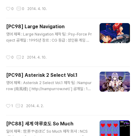
은 동인 CG집으로 자신이 그린 야한 모습의 미소녀 그림
작성시간
0
0
2014. 4. 10.
6장 그리고 출연자가 그린 그림 1장과 만화가 수록되어 있
습니다.
[PC98] Large Navigation
글 내용
영어 제목 : Large Navigation 제작 팀 : Psy-Force Pr
oject 공개일 : 1995년 장르 : CG 등급 : 성인용 게임 설
명 요시오카 히토시(吉岡平)의 소설인 무책임 함장 테일
러(無責任艦長タイラー) 시리즈를 원작으로 한 애니메
작성시간
0
2
2014. 4. 10.
이션에 등장하는 캐릭터를 그린 동인 그림이 수록되어 있
습니다.
[PC98] Asterisk 2 Select Vol.1
글 내용
영어 제목 : Asterisk 2 Select Vol.1 제작 팀 : Nampur
row (南風楼) [ http://nampurrow.net/ ] 공개일 : 19
95년 4월 장르 : CG 등급 : 성인용 게임 설명 동인 게임 제
작 팀인 Nampurrow에서 모 미소녀 게임 잡지나 모 동인
작성시간
1
2
2014. 4. 2.
소프트 소개 잡지에 실렸던 미소녀 그림을 감상할 수 있는
소프트로 각 그림은 24bit JPEG 포맷으로 되어 있지만
컴퓨터의 성능 문제로 16색으로 디더링해서 보여줍니다.
[PC88] 세계 야루호도 So Much
글 내용
일어 제목 : 世界やるほど So Much 제작 회사 : NCS