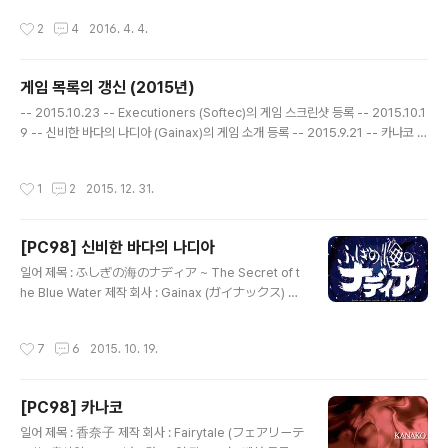
수 있으며 다양한 상황을 익힐 수 있는 연습 모드를 갖추고
ざかみ しゅん) 음악 : 如月ゆうき (きさらぎ ゆうき)
작성시간
2
4
2016. 4. 4.
..
공략 사이트 : http://xgamestation.net/koryaku/199
6/kusuri/index.htm 게임 설명 일 때문에 당분간 집을
비우게 된 부모님을 대신해 혼자 집을 지키게 된 고등학생
게임 목록의 갱신 (2015년)
타케다 토시오(武田俊夫)가 저녁 식사를 준비하기 위해
글 내용
분주히 움직이다가 옆집에 사는 소꿉친구인 타나카 토모미
-- 2015.10.23 -- Executioners (Softec)의 게임 스크린샷 등록 -- 2015.10.1
(田中ともみ), 같은 반의 여학생으로 남학생들에게 인기
9 -- 신비한 바다의 나디아 (Gainax)의 게임 소개 등록 -- 2015.9.21 -- 카나코 (F
많은 사카타 유미(坂田有美), 토모미의 친구이자 같은 반
airytale)의 게임 소개 등록 -- 2015.2.28 -- Pick Up 셋집살이 위성방송국 BS-
의 여학생인 니시무라 모에(西村萌), 칸사이..
896 (Allex)의 게임 스크린샷 등록 나이츠 오브 더 스카이 - 대공의 기사 (MicroPr
작성시간
1
2
2015. 12. 31.
ose Japan)의 게임 스크린샷 등록
[PC98] 신비한 바다의 나디아
글 내용
일어 제목 : ふしぎの海のナディア ~ The Secret of t
he Blue Water 제작 회사 : Gainax (ガイナックス) 출
시일 : 1992년 3월 27일 장르 : 어드벤처 등급 : 일반용 캐
릭터 디자인, 원화 : 貞本義行 (さだもと よしゆき) 음악
작성시간
7
6
2015. 10. 19.
: 鷺巣詩郎 (さぎす しろう), 井上ヨシマサ (いのうえ
ヨシマサ) 게임 설명 ( 생선요리를 하는 나디아의 모습에
놀라는 쟝의 모습 ) 발명에 재능 있는 소년 쟝과 블루워터라
[PC98] 카나코
는 신비한 보석을 가진 소녀 나디아가 가고일이 총수로 있
글 내용
는 네오 아틀란티스에 복수하기 위해 건조된 고대 초과학
일어 제목 : 香奈子 제작 회사 : Fairytale (フェアリーテ