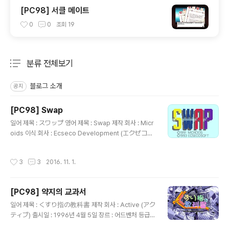
[PC98] 서클 메이트
0
0
조회
19
분류 전체보기
주요 글 목록
블로그 소개
공지
[PC98] Swap
글 내용
일어 제목 : スワップ 영어 제목 : Swap 제작 회사 : Micr
oids 이식 회사 : Ecseco Development (エクゼコ･
デベロップメント) 출시일 : 1993년 4월 8일 장르 : 퍼
즐 등급 : 일반용 음악 : 崎元仁 (さきもと ひとし) 게임
작성시간
3
3
2016. 11. 1.
설명 프랑스의 게임 제작사인 Microids에서 제작한 퍼즐
게임을 이식한 작품으로 특정 모양(삼각형, 사각형, 육각
형)과 다양한 색상의 타일이 화면 가득 채워져 있는 스테이
[PC98] 약지의 교과서
지에서 선택한 타일을 인접한 타일과 위치를 바꾸어 같은
글 내용
색상의 타일이 2개 이상 연결되면 사라지고 일정 조건을
일어 제목 : くすり指の教科書 제작 회사 : Active (アク
채우면 성적표를 보여주며 다음 스테이지로 이동하게 되는
ティブ) 출시일 : 1996년 4월 5일 장르 : 어드벤처 등급 :
데, 언제든지 현재 상황을 저장하여 나중에 이어서 진행할
성인용 시나리오 : ぱか 캐릭터 디자인, 원화 : 風上旬 (か