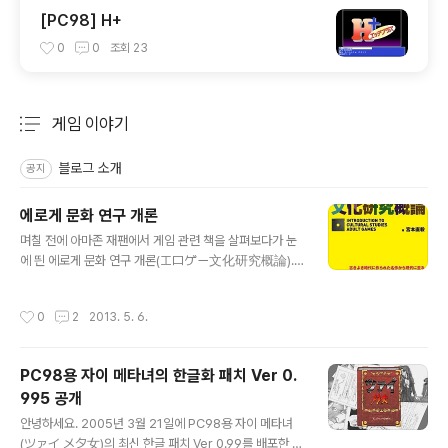
[PC98] H+
0
0
조회
23
게임 이야기
분류 전체보기
주요 글 목록
블로그 소개
공지
에로게 문화 연구 개론
글 내용
며칠 전에 아마존 재팬에서 게임 관련 책을 살펴보다가 눈
에 띈 에로게 문화 연구 개론(エロゲー文化研究概論).
2013년 1월 26일에 종합 과학 출판(総合科学出版)에
서 출판한 책으로 책 제목만 보면 무슨 논문처럼 느껴지지
작성시간
0
2
2013. 5. 6.
만 실은 1980년대부터 2012년까지 출시된 보통 18금 게
임이라고 부르는 성인 대상의 게임에 관한 역사를 다루면
서 연대별로 나눠 유명한 게임과 잡지 그리고 당시 있었던
PC98용 자이 메타녀의 한글화 패치 Ver 0.
여러 사건을 소개하는 책입니다. 総合科学出版営業部B
995 공개
log의 소개와 アキバBlog의 소개를 보니 수록된 게임 스
글 내용
크린 샷이 흑백인 점이 좀 아쉽지만 일본의 성인용 게임에
안녕하세요. 2005년 3월 21일에 PC98용 자이 메타녀
관심이 있는 사람이라면 한번 구매해 읽어 봐도 괜찮을 것
(ツァイ メタ女)의 최신 한글 패치 Ver 0.99를 배포한 후