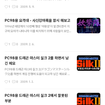
한글화 패치 Ver 0.98을 배포한 후 더는 한글화에 대해 관
작성시간
1
0
2009. 5. 9.
심을 두지 않게 되어 이 패치에 대해 별로 신경을 쓰지 않고
있었는데, 2년 가까이 지난 어제 제 블로그를 방문해주신
에리지나 님께서 노리코가 배신하는 엔딩 부분이 한글화되
PC98용 요격대 - 사신강마록을 잠시 해보고
지 않았다고 댓글을 남겨주셔서 곧바로 확인을 해봤더니
글 내용
1996년 태양계의 10번째 행성 '마왕성'이 발견되면서 지
말씀 그대로 노리코가 배신하는 엔딩의 스크립트를 한글화
구에 요마가 나타나자 이를 퇴치하기 위해 사람들이 모인
하지 않은 상태로 배포하였다는 것을 알게 되어 서둘러 그
요격대가 활동하기 시작한다는 Telenet Japan(日本テ
부분을 한글화하게 되었습니다. 2년 가까이 깨닫지 못했던
レネット)의 요격대 - 사신강마록(妖撃隊 ~ 邪神降魔
부분을 지적해주신 에리지나 님께 감사드리며 혹시 발견하
작성시간
1
0
2009. 2. 6.
録)을 잠시 해봤습니다. 요격대에 모인 사람들을 하루 단위
지 못한 오류를 찾아내어 글을 남겨주시면 더욱 나은 패치
로 탐색반, 감식반, 첩보반, 개발반에 배치하여 장비품 개
가 되는 데 도움이 될 거로 생각합니다. ..
발, 정보 수집을 하고 각 사건이나 의뢰를 처리하는 과정을
PC98용 드래곤 마스터 실크 2를 하면서 남
거치는데, 맨 처음에 배치되는 대원들, 매주 등장하는 사건
긴 메모
이나 의뢰, 요격대에 참여하는 추가 대원, 각 반에 배치된
글 내용
대원이 피로에 지쳐 휴식하는 상황 등이 랜덤하게 발생하
PC98용 드래곤 마스터 실크 2(ドラゴンマスターシル
고 현장에 출동한 대원들이 요마나 광신도와 전투하는 부
ク2)를 하면서 게임 진행에 도움이 되고자 남긴 메모로 대
분도 경험치를 쌓아 레벨을 올리는 것이 아니라 특정 행동
충 적은 것이기에 틀리거나 생략된 부분이 많을 거로 생각
작성시간
1
0
2009. 1. 2.
을 반복하다 보면 기술을 무작위로 ..
합니다. 1. 던전 지하 2층, 4층, 6층에는 요정(모든 능력치
를 상승시켜 주는 키라라, 마을로 이동시켜 주는 카린, 모두
의 레벨을 올려 주는 아리사)이 등장하는데, 계약에 따라 지
PC98용 드래곤 마스터 실크 2에서 잘못된
상으로 나오면 헤어지게 되며 나머지 요정들은 모르겠지만
부분
키라라는 몬스터와 전투를 하다 보면 다시 붙잡을 수 있습
글 내용