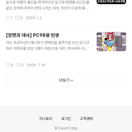
니다. ( 확인된 곳 : 지하 6층의 보스가 있는 방 옆의 긴 통
실수로 마룡의 봉인을 파괴하고만 실크와 정령용 4인조(불
로 ) 2. 제작사 홈페이지에서도 언급하고 있지만 가격이 싸
같은 성격에 주먹이 먼저 나가는 아카, 자신의 미모에 푹 빠
면서 높은 공격력을 보여주는 무기(예 : 토마호크)는 사용
져 있는 아오, 멍한 구석이 있는 키, 아직 어린 루리)의 이야
작성시간
1
0
2009. 1. 2.
하다 보면 파괴가 되어 지상에서 수리할 수 있는데, 특정 무
기를 그린 PC98용 드래곤 마스터 실크 2(ドラゴンマス
기는 버그 때문..
ターシルク2). 던전 지하 4층에서 뻔한 함정에 빠져 아래
층으로 떨어진 키를 실크 일행이 찾아 나서다가 어느 정도
[장면과 대사] PC98용 탄생
전투를 하면 전투 보조만 하던 루리가 키를 대신해 자신이
글 내용
약소 프로덕션의 매니저가 연예인을 꿈꾸지만 신인 오디션
직접 전투를 하겠다며 성룡으로 변신하는데 이때 루리의
에서 최하위를 받은 3명의 여성(이토 아키, 후지무라 사오
몸을 본 아오는 자기보다 아름다운 몸매를 인정하려고 하
리, 타나카 쿠미)을 발탁하고 열심히 키워 2년 후에 대스타
지 않고 실크는 자기보다 키가 작아 파티원으로 받아들인
로 만드는 작품으로 국내에도 한글화되어 인기를 끌었던 P
루리가 자기보다 더 커졌다며 망연자실한 이벤트가 등장합
작성시간
0
0
2008. 7. 14.
C98용 탄생(誕生 ~ Debut). 게임을 시작하여 이토 아키
니다. 하지만 실크의 그 행동은 위의 스크린 샷에서 실크와
의 일정을 쉬게 한다로 하고 진행하니 위와 같은 화면이 나
루리의 키를 비교해 보면 알 수 ..
오는데, 쉬게 해주는 매니저에 대해 신뢰도가 올라가는 것
더보기
은 이해하지만 단순히 쉴 뿐인데 매력도가 올라간다니 처
음에는 이해할 수 없었습니다. 그래서 곰곰이 생각하다가
'미인은 잠꾸러기'라는 말이 떠올라 이를 확대하여 해석하
여 잠을 많이 자면 미인이 된다고 생각하면 저 상황처럼 계
속 쉬면 쉴수록 점점 매력도가 올라가는 것이 이해가 되는
데, 아마도 제작진도 그런 것을 생..
의안내
티스토리
로그인
고객센터
© Daum Corp.