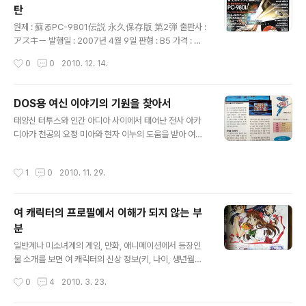
탄
동 포인트와 자금을 소비하여 구장 설비, 연습 설비, 특별
글 내용
연습, 후원회 모집, 회식, 휴식 등을 실행시켜 선수와 구단
원제 : 蘇るPC-9801伝説 永久保存版 第2弾 출판사 :
을 강화하고 홈과 원정으로 나뉘는 경기에서는(홈 또는 원
アスキー 발행일 : 2007년 4월 9일 판형 : B5 가격 : 본
정 경기에 따라 화면의 시점이 다름) 자동으로 진행하는 도
체 2,800엔 일본의 국민 PC였던 PC-9801 기종에 대한
작성시간
0
0
2010. 12. 14.
중에 상황에 따라 메..
여러 정보를 다루고 있는 되살아나는 PC-9801 전설 영구
보존판 제2탄(蘇るPC-9801伝説 永久保存版 第2弾)
을 구매했습니다. 현재 원/엔 환율이 상당히 높아 책값이 무
DOS용 여신 이야기의 기원을 찾아서
척 비싼 상태라 처음에는 구매를 주저했었지만 더 미루다
글 내용
태양신 터투스와 인간 아디아 사이에서 태어난 전사 아카
가는 절판 가능성도 있겠다는 생각이 들어 교보문고를 통
디아가 천공의 요정 미아와 현자 이누의 도움을 받아 여덟
해 주문했었는데, 책 배송까지 3~4주 걸리던 예전과 달리
여신을 구출하고 세상을 위협하는 흑암대제 파라를 물리치
6일밖에 걸리지 않아 좀 놀랐고 교보문고를 싫어했던 이유
는 이야기를 그린 롤플레잉 게임인 DOS용 여신 이야기(대
중 하나인 책에 도장을 찍는 문제도 이 책에는 없어 다행이
작성시간
1
0
2010. 11. 29.
만명 : 八女神物語). DOS 시절에 해보셨거나 후속작으
더군요. 이 책에는 7개의 게임(위저드리 6, 호박색의 유언,
로 국내에도 출시된 팔여신 이야기 2를 통해 이 게임에 대
대전략 ..
해 아시는 분이 계실 거로 생각하는데 저도 1995년 당시
여 캐릭터의 프로필에서 이해가 되지 않는 부
에 컴퓨터 활용 잡지였던 마이컴의 별책부록인 게임컴의
분
공략을 보면서 이 게임을 해봤습니다. ( 게임컴 1995년 3
글 내용
월호 공략에서 ) 그런데 그 당시에는 전혀 몰랐지만 현재 P
일반계나 미소녀계의 게임, 만화, 애니메이션에서 등장인
C98용 게임에 관심을 둔 상황에서 그 공략을 다시 보다가
물 소개를 보면 여 캐릭터의 신상 정보(키, 나이, 생년월일,
맨 뒷부분에 위 사진의 문구처럼 일본의 PC98용 게임을
혈액형, 체중, 쓰리 사이즈, 취미 등)를 자세히 표기하여 그
작성시간
0
4
2010. 3. 23.
대만의 천당조(天堂鳥)에서 대만..
캐릭터의 특성과 개성을 쉽게 알 수 있게 해줍니다. 그런데
예전에 애독했던 PC 게임 잡지인 PC 챔프(=PC 파워진) 1