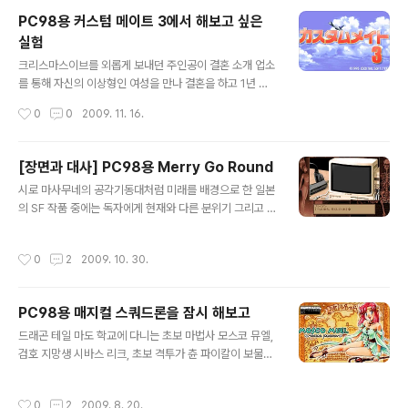
998년 7월호를 며칠 전에 살펴보다가 풍경 사진을 주로
PC98용 커스텀 메이트 3에서 해보고 싶은
찍는 카메라맨으로 활동하는 주인공이 18세 미만의 여성
실험
을 주제로 한 사진 콘테스트에 참가하라는 권유를 받고 모
글 내용
델이 되어 줄 여학생을 찾아 딱 맞는 사진을 찍기 위해 열심
크리스마스이브를 외롭게 보내던 주인공이 결혼 소개 업소
히 분주하게 움직이면서 해당 여학생과 교류를 쌓아 사랑
를 통해 자신의 이상형인 여성을 만나 결혼을 하고 1년 동
하는 사이로 발전하는 이야기를 그린 Sun Soft(サンソフ
안 신혼 생활을 보내게 되는 시뮬 게임인 Cocktail Soft
작성시간
0
0
2009. 11. 16.
ト)에서 제작한 WIN용 포토 제닉(フォトジェニック)의
(カクテル・ソフト)의 PC98용 커스텀 메이트 3(カス
한글판 광고가 눈에..
タムメイト3). 몇 주 전에 인터넷 검색을 하다가 이 게임
을 소개하는 글을 읽게 되었을 때 문득 여러 가지 실험이 떠
[장면과 대사] PC98용 Merry Go Round
올랐는데, 1년 365일 그것도 시간대마다 진행해야 하고
글 내용
시로 마사무네의 공각기동대처럼 미래를 배경으로 한 일본
성인용 게임이다 보니 밤의 부부 관계에 초점을 둬 후반으
의 SF 작품 중에는 독자에게 현재와 다른 분위기 그리고 신
로 갈수록 지루해지는 문제점이 있어 제대로 해본 적이 없
비감을 주기 위해 타 나라의 글자인 한글을 이용하는 때가
지만 한번 해보고 싶다는 생각이 드네요. 1. 구두쇠 남편이
있는데, PC98용 게임 중에도 한글이 등장하는 게임이 있
되어 직장에서 열심히 일하여 월급을 많이 받고 소비를 극
작성시간
0
2
2009. 10. 30.
더군요. 바로 Merry Go Round(メリーゴーラウンド)
도로 줄이는 방법으로 재산을 최대로 늘려 보자. 2. 바람을
로 주인공의 동료이자 인간형 컴퓨터 단말기인 '김'을 비롯
피우던 사실을 아내에게..
해 여러 요리 이름이 적혀 있는 도시 간판, 컴퓨터 본체 등
PC98용 매지컬 스쿼드론을 잠시 해보고
한글을 사용하고 있어 한국인으로서는 좀 묘한 느낌이 들
글 내용
고 한글이 사용된 거의 유일한 PC98용 게임일 거라는 생
드래곤 테일 마도 학교에 다니는 초보 마법사 모스코 뮤엘,
각이 듭니다.
검호 지망생 시바스 리크, 초보 격투가 츈 파이칼이 보물을
찾는 여행을 떠나는 이야기를 그린 Kogado Studio(工
画堂スタジオ)의 PC-9821용 매지컬 스쿼드론(マジカ
작성시간
0
2
2009. 8. 20.