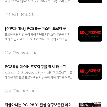
임인 Primal Space(プライマルスペース). 우리 인간이
사는 지구를 포함해 만물이 존재하는 이 우주를 소재로 한
작품으로 창조주로서 모든 만물의 시작인 우주 대폭발을
작성시간
1
2
2012. 6. 1.
일으켜 우주를 창조시킨 후 수십 억년이 지나 탄생한 생물
을 점차 진화시키고 여러 별에 정착시켜 세력을 점점 키워
나가야 하는 내용을 그리고 있습니다. 우주의 탄생과 생물
[장면과 대사] PC88용 미스터 프로야구
의 진화라는 소재에서 2008년 9월에 출시된 맥시스(Ma
글 내용
xis)의 WIN용 스포어(Spore)와 매우 유사하여 원조 작품
프로야구 팀의 감독이 되어 페넌트 레이스의 우승을 차지
이라고 생각하는 한편 국내에도 한글화되어 출시되었던 작
해야 하는 Xtal Soft(クリスタルソフト)의 PC88용 미
품으로 신출귀몰한 괴도 Q의 예상 도주로에 경찰과 형사를
스터 프로야구(Mr.プロ野球). 경기 전에는 구단주로서 여
배치하고 포위망을 좁혀 체포해야 하는 시뮬레이션 게임인
러 명령을 실행시켜 선수와 구단을 강화시켜야 하는데 그
작성시간
0
0
2012. 1. 14.
WIN용 괴도 Q(パノラマ..
명령 중에 독특한 것이 있습니다. 계략을 짜서 상대 팀의 주
요 선수에게 물의를 일으켜 출전 중지 명령을 받게 해 상대
팀에게 타격을 주는 명령어, 구단의 비밀 정보를 사고파는
PC88용 미스터 프로야구를 잠시 해보고
명령어, 선수들과 함께 유흥 업소에 가는 명령어가 바로 그
글 내용
것인데 다른 야구 게임에서 보지 못한 비겁한 방법을 통해
Xtal Soft(クリスタルソフト)에서 제작한 프로야구 시뮬
승리를 쟁취하려는 모습이 놀랍고 아무리 선수들의 피로를
레이션 게임으로 프로야구 팀의 감독이 되어 경기를 이끄
풀어줄 목적이라고 해도 페넌트 레이스 중에 유흥업소에
는 것뿐만 아니라 경기 전에는 구단주의 관점에서 팀을 경
간다면 팬들의 항의가 빗발치고 물의가 발생하여 감독을
영해야 하는 PC88용 미스터 프로야구(Mr.プロ野球)를
작성시간
0
0
2012. 1. 8.
포함해 여러 선수가 출전 중지 명..
잠시 해봤습니다. ( 명령어 목록과 경기 진행 모습 ) 먼저 자
신의 분신인 감독을 만들고 나서 12(+1)개의 팀 중에서 자
신의 팀과 상대할 5개의 팀을 선택하고 각 팀의 유니폼을
되살아나는 PC-9801 전설 영구보존판 제2
정한 후 페넌트 레이스를 진행하여 경기 전에는 주어진 행