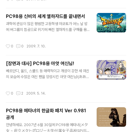
ルスコードロン)을 잠시 해봤는데, 전투 시스템은 좀 단
순하다는 느낌이 들지만 코믹 롤플레잉 게임답게 여러 웃
기는 이벤트가 발생하고 시디의 마지막 트랙에서 모스코
PC98용 신비의 세계 엘하자드를 끝내면서
뮤엘 역의 성우가 게임을 소개하는 부분이나 미니 드라마
글 내용
시디 등 성우들의 연기도 재미있더군요. ( 초반 이벤트 장면
과학에 관심이 많은 평범한 고등학생 마코토가 어느 날 밤
과 전투 장면 ) 그런데 예전에 PC 게임 잡지에서 국내에 출
에 버그룸의 침공으로 위기에 빠진 엘하자드를 구해줄 용
시된다는 소식을 본 기억이 문득 떠올라 1998년의 게임
자가 나타나길 기원하는 룬 비너스 왕녀에 의해 엘하자드
잡지를 찾아보니 게임박스에서 한글화하여 출시한다는 정
에 소환된 후 대신관을 비롯해 여러 인물을 만나는 등 여러
작성시간
0
0
2009. 7. 10.
보와 함께 게임 광고 및 소개 글을..
가지 일을 겪은 끝에 엘하자드를 구하게 된다는 내용의 애
니메이션인 신비의 세계 엘하자드(神秘の世界エルハザ
ード). 이 애니메이션을 소재로 제작된 게임 중에 TV판 1
[장면과 대사] PC98용 아앗 여신님!
기의 내용을 토대로 만들어졌으며 1998년쯤에 우리나라
글 내용
에 출시되었던 WIN용 한글판(당시 국내에 방영하였던 애
베르단디, 울드, 스쿨드 등 매력적이고 개성이 강한 세 여신
니메이션의 성우들을 기용하여 완전 우리말 녹음으로 제작
의 모습에 수많은 여신 팬을 양성시킨 아앗 여신님!(ああっ
하려고 했지만 제작 비용이 너무 많이 들어 취소했던 것으
女神さまっ!)의 PC98용 게임을 해봤는데, 천계 시스템
로 기억합니다.)의 원작인 PC-9821용 신비의 세계 엘하
의 이상으로 베르단디와 스쿨드가 천계에 잠시 간 사이 또
작성시간
0
2
2009. 5. 14.
자드(神秘の世界エルハザード)를 해봤습니다. ( 부활..
한 명의 베르단디가 케이치의 앞에 나타나면서 소동이 벌
어지고 어느 쪽이 가짜인지 확인하는 과정을 묘사한 제2장
의 초반에서 눈에 띄는 글자가 보이더군요. 위 스크린 샷에
PC98용 메타녀의 한글화 패치 Ver 0.981
도 나오듯이 'MB'로 물론 마라가 룬의 석을 이용해 만든 메
공개
카 베르단디의 약자에 불과하지만 우리나라의 정치와 사회
글 내용
에서 통용되고 있는 그 용어가 먼저 떠올라 묘한 느낌이 듭
안녕하세요. 2007년 6월 30일에 PC98용 메타녀(メタ
니다.
女 ~ 府立メタトポロジー大学付属女子高校SP)의