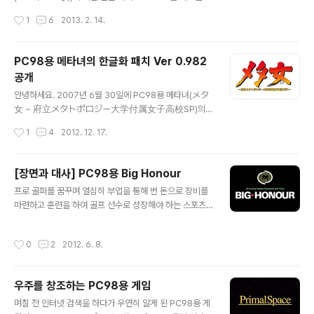
같습니다.
신경을 쓰지 않았다가 2012년 12월 17일에 전작인 PC9
작성시간
1
6
2013. 2. 14.
8용 메타녀(メタ女 ~ 府立メタトポロジー大学付属
女子高校SP)의 최신 한글 패치 Ver 0.982를 배포하면
서 하는 김에 후속작인 PC98용 자이 메타녀의 한글 패치
PC98용 메타녀의 한글화 패치 Ver 0.982
도 새로 만들자는 생각을 하게 되어 곧바로 패치 수정에 들
공개
어가 약 두 달간의 기나긴 시간 동안 열심히 한 끝에 최신
글 내용
한글 패치인 Ver 0.995를 이번에 배포하게 되었습니다. P
안녕하세요. 2007년 6월 30일에 PC98용 메타녀(メタ
C98용 메타녀 시리즈 중에서 후속작인 자이 메타녀의 한
女 ~ 府立メタトポロジー大学付属女子高校SP)의
글 패치를 먼저 배포한 탓에(자이 메타녀의 한글 패치 첫 배
한글화 패치 Ver 0.98을 배포한 이후 2년 가까이 지난 20
작성시간
1
4
2012. 12. 17.
포일은 2004년 12월 25일, 메타녀의 한글 패치 첫 배포
09년 5월 9일에 미처 한글화를 하지 못한 부분인 노리코
일은 200..
가 배신하는 엔딩 부분을 포함한 한글화 패치 Ver 0.981
을 다시 배포하면서 더는 한글화에 대해 전혀 신경을 쓰지
[장면과 대사] PC98용 Big Honour
않았었는데, 3년 넘게 지난 2012년 12월 초에 한글 패치
글 내용
프로 골퍼를 꿈꾸며 열심히 부업을 통해 번 돈으로 장비를
를 적용한 메타녀의 플레이 일지 및 공략을 쓴 블로그를 우
마련하고 훈련을 하여 골프 선수로 성장해야 하는 스포츠
연히 발견하고 천천히 읽어 보다가 일부 스크린 샷에서 글
게임인 Artdink(アートディンク)의 PC98용 Big Hon
자가 잘못 입력된 것을 보고서 문제가 있는 부분을 수정하
our(ビッグオナー). 게임을 시작한 후 선택할 수 있는 메
는 편이 낫겠다는 생각이 들어서 다시 한글화를 하게 되었
작성시간
0
2
2012. 6. 8.
뉴의 여러 명령어 중에 '결혼하기'가 있기에 한번 클릭을 하
습니다. 이전 패치를 사용해도 게임 진행에는 전혀 문제가
여 여성에게 청혼을 해봤더니 무명의 골프 선수와 결혼하
없지만 좀 더 완벽한 한글..
고 싶지 않다는 것인지 바로 거절을 하던데, 게임이나 현실
우주를 창조하는 PC98용 게임
이나 역시 돈도 집도 실력도 없는 남자는 결혼을 꿈꾸지 말
글 내용
라는 교훈을 주는 것 같습니다.
며칠 전 인터넷 검색을 하다가 우연히 알게 된 PC98용 게