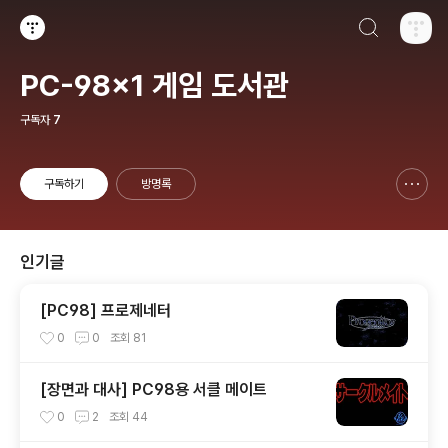
검색하기
티스토리
PC-98x1 게임 도서관
구독자
7
구독하기
방명록
신고하기 레이어
열기
인기글
[PC98] 프로제네터
0
0
조회
81
[장면과 대사] PC98용 서클 메이트
0
2
조회
44