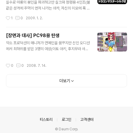
니다. ( 확인된 곳 : 지하 6층의 보스가 있는 방 옆의 긴 통
실수로 마룡의 봉인을 파괴하고만 실크와 정령용 4인조(불
로 ) 2. 제작사 홈페이지에서도 언급하고 있지만 가격이 싸
같은 성격에 주먹이 먼저 나가는 아카, 자신의 미모에 푹 빠
면서 높은 공격력을 보여주는 무기(예 : 토마호크)는 사용
져 있는 아오, 멍한 구석이 있는 키, 아직 어린 루리)의 이야
작성시간
1
0
2009. 1. 2.
하다 보면 파괴가 되어 지상에서 수리할 수 있는데, 특정 무
기를 그린 PC98용 드래곤 마스터 실크 2(ドラゴンマス
기는 버그 때문..
ターシルク2). 던전 지하 4층에서 뻔한 함정에 빠져 아래
층으로 떨어진 키를 실크 일행이 찾아 나서다가 어느 정도
[장면과 대사] PC98용 탄생
전투를 하면 전투 보조만 하던 루리가 키를 대신해 자신이
글 내용
약소 프로덕션의 매니저가 연예인을 꿈꾸지만 신인 오디션
직접 전투를 하겠다며 성룡으로 변신하는데 이때 루리의
에서 최하위를 받은 3명의 여성(이토 아키, 후지무라 사오
몸을 본 아오는 자기보다 아름다운 몸매를 인정하려고 하
리, 타나카 쿠미)을 발탁하고 열심히 키워 2년 후에 대스타
지 않고 실크는 자기보다 키가 작아 파티원으로 받아들인
로 만드는 작품으로 국내에도 한글화되어 인기를 끌었던 P
루리가 자기보다 더 커졌다며 망연자실한 이벤트가 등장합
작성시간
0
0
2008. 7. 14.
C98용 탄생(誕生 ~ Debut). 게임을 시작하여 이토 아키
니다. 하지만 실크의 그 행동은 위의 스크린 샷에서 실크와
의 일정을 쉬게 한다로 하고 진행하니 위와 같은 화면이 나
루리의 키를 비교해 보면 알 수 ..
오는데, 쉬게 해주는 매니저에 대해 신뢰도가 올라가는 것
더보기
은 이해하지만 단순히 쉴 뿐인데 매력도가 올라간다니 처
음에는 이해할 수 없었습니다. 그래서 곰곰이 생각하다가
'미인은 잠꾸러기'라는 말이 떠올라 이를 확대하여 해석하
여 잠을 많이 자면 미인이 된다고 생각하면 저 상황처럼 계
속 쉬면 쉴수록 점점 매력도가 올라가는 것이 이해가 되는
데, 아마도 제작진도 그런 것을 생..
의안내
티스토리
로그인
고객센터
© Daum Corp.