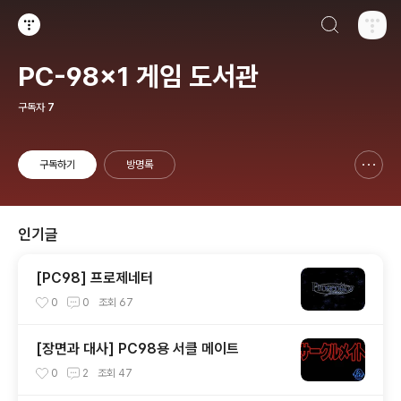
검색하기
티스토리
PC-98x1 게임 도서관
구독자
7
구독하기
방명록
신고하기 레이어
열기
인기글
[PC98] 프로제네터
0
0
조회
67
[장면과 대사] PC98용 서클 메이트
0
2
조회
47