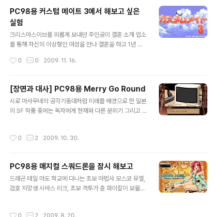
998년 7월호를 며칠 전에 살펴보다가 풍경 사진을 주로
PC98용 커스텀 메이트 3에서 해보고 싶은
찍는 카메라맨으로 활동하는 주인공이 18세 미만의 여성
실험
을 주제로 한 사진 콘테스트에 참가하라는 권유를 받고 모
글 내용
델이 되어 줄 여학생을 찾아 딱 맞는 사진을 찍기 위해 열심
크리스마스이브를 외롭게 보내던 주인공이 결혼 소개 업소
히 분주하게 움직이면서 해당 여학생과 교류를 쌓아 사랑
를 통해 자신의 이상형인 여성을 만나 결혼을 하고 1년 동
하는 사이로 발전하는 이야기를 그린 Sun Soft(サンソフ
안 신혼 생활을 보내게 되는 시뮬 게임인 Cocktail Soft
작성시간
0
0
2009. 11. 16.
ト)에서 제작한 WIN용 포토 제닉(フォトジェニック)의
(カクテル・ソフト)의 PC98용 커스텀 메이트 3(カス
한글판 광고가 눈에..
タムメイト3). 몇 주 전에 인터넷 검색을 하다가 이 게임
을 소개하는 글을 읽게 되었을 때 문득 여러 가지 실험이 떠
[장면과 대사] PC98용 Merry Go Round
올랐는데, 1년 365일 그것도 시간대마다 진행해야 하고
글 내용
시로 마사무네의 공각기동대처럼 미래를 배경으로 한 일본
성인용 게임이다 보니 밤의 부부 관계에 초점을 둬 후반으
의 SF 작품 중에는 독자에게 현재와 다른 분위기 그리고 신
로 갈수록 지루해지는 문제점이 있어 제대로 해본 적이 없
비감을 주기 위해 타 나라의 글자인 한글을 이용하는 때가
지만 한번 해보고 싶다는 생각이 드네요. 1. 구두쇠 남편이
있는데, PC98용 게임 중에도 한글이 등장하는 게임이 있
되어 직장에서 열심히 일하여 월급을 많이 받고 소비를 극
작성시간
0
2
2009. 10. 30.
더군요. 바로 Merry Go Round(メリーゴーラウンド)
도로 줄이는 방법으로 재산을 최대로 늘려 보자. 2. 바람을
로 주인공의 동료이자 인간형 컴퓨터 단말기인 '김'을 비롯
피우던 사실을 아내에게..
해 여러 요리 이름이 적혀 있는 도시 간판, 컴퓨터 본체 등
PC98용 매지컬 스쿼드론을 잠시 해보고
한글을 사용하고 있어 한국인으로서는 좀 묘한 느낌이 들
글 내용
고 한글이 사용된 거의 유일한 PC98용 게임일 거라는 생
드래곤 테일 마도 학교에 다니는 초보 마법사 모스코 뮤엘,
각이 듭니다.
검호 지망생 시바스 리크, 초보 격투가 츈 파이칼이 보물을
찾는 여행을 떠나는 이야기를 그린 Kogado Studio(工
画堂スタジオ)의 PC-9821용 매지컬 스쿼드론(マジカ
작성시간
0
2
2009. 8. 20.