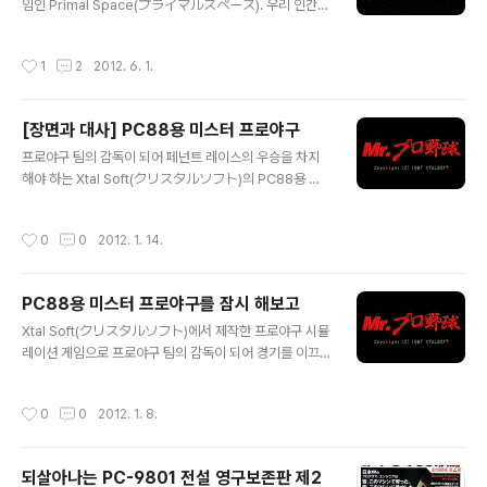
임인 Primal Space(プライマルスペース). 우리 인간이
사는 지구를 포함해 만물이 존재하는 이 우주를 소재로 한
작품으로 창조주로서 모든 만물의 시작인 우주 대폭발을
작성시간
1
2
2012. 6. 1.
일으켜 우주를 창조시킨 후 수십 억년이 지나 탄생한 생물
을 점차 진화시키고 여러 별에 정착시켜 세력을 점점 키워
나가야 하는 내용을 그리고 있습니다. 우주의 탄생과 생물
[장면과 대사] PC88용 미스터 프로야구
의 진화라는 소재에서 2008년 9월에 출시된 맥시스(Ma
글 내용
xis)의 WIN용 스포어(Spore)와 매우 유사하여 원조 작품
프로야구 팀의 감독이 되어 페넌트 레이스의 우승을 차지
이라고 생각하는 한편 국내에도 한글화되어 출시되었던 작
해야 하는 Xtal Soft(クリスタルソフト)의 PC88용 미
품으로 신출귀몰한 괴도 Q의 예상 도주로에 경찰과 형사를
스터 프로야구(Mr.プロ野球). 경기 전에는 구단주로서 여
배치하고 포위망을 좁혀 체포해야 하는 시뮬레이션 게임인
러 명령을 실행시켜 선수와 구단을 강화시켜야 하는데 그
작성시간
0
0
2012. 1. 14.
WIN용 괴도 Q(パノラマ..
명령 중에 독특한 것이 있습니다. 계략을 짜서 상대 팀의 주
요 선수에게 물의를 일으켜 출전 중지 명령을 받게 해 상대
팀에게 타격을 주는 명령어, 구단의 비밀 정보를 사고파는
PC88용 미스터 프로야구를 잠시 해보고
명령어, 선수들과 함께 유흥 업소에 가는 명령어가 바로 그
글 내용
것인데 다른 야구 게임에서 보지 못한 비겁한 방법을 통해
Xtal Soft(クリスタルソフト)에서 제작한 프로야구 시뮬
승리를 쟁취하려는 모습이 놀랍고 아무리 선수들의 피로를
레이션 게임으로 프로야구 팀의 감독이 되어 경기를 이끄
풀어줄 목적이라고 해도 페넌트 레이스 중에 유흥업소에
는 것뿐만 아니라 경기 전에는 구단주의 관점에서 팀을 경
간다면 팬들의 항의가 빗발치고 물의가 발생하여 감독을
영해야 하는 PC88용 미스터 프로야구(Mr.プロ野球)를
작성시간
0
0
2012. 1. 8.
포함해 여러 선수가 출전 중지 명..
잠시 해봤습니다. ( 명령어 목록과 경기 진행 모습 ) 먼저 자
신의 분신인 감독을 만들고 나서 12(+1)개의 팀 중에서 자
신의 팀과 상대할 5개의 팀을 선택하고 각 팀의 유니폼을
되살아나는 PC-9801 전설 영구보존판 제2
정한 후 페넌트 레이스를 진행하여 경기 전에는 주어진 행