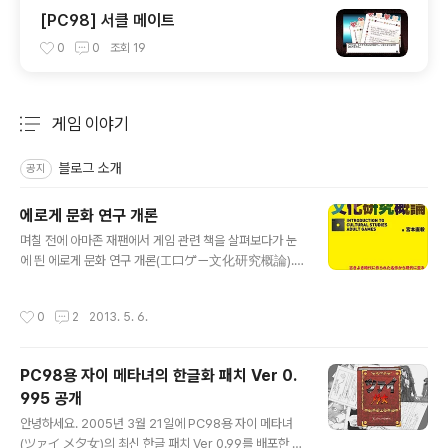
[PC98] 서클 메이트
0
0
조회
19
게임 이야기
분류 전체보기
주요 글 목록
블로그 소개
공지
에로게 문화 연구 개론
글 내용
며칠 전에 아마존 재팬에서 게임 관련 책을 살펴보다가 눈
에 띈 에로게 문화 연구 개론(エロゲー文化研究概論).
2013년 1월 26일에 종합 과학 출판(総合科学出版)에
서 출판한 책으로 책 제목만 보면 무슨 논문처럼 느껴지지
작성시간
0
2
2013. 5. 6.
만 실은 1980년대부터 2012년까지 출시된 보통 18금 게
임이라고 부르는 성인 대상의 게임에 관한 역사를 다루면
서 연대별로 나눠 유명한 게임과 잡지 그리고 당시 있었던
PC98용 자이 메타녀의 한글화 패치 Ver 0.
여러 사건을 소개하는 책입니다. 総合科学出版営業部B
995 공개
log의 소개와 アキバBlog의 소개를 보니 수록된 게임 스
글 내용
크린 샷이 흑백인 점이 좀 아쉽지만 일본의 성인용 게임에
안녕하세요. 2005년 3월 21일에 PC98용 자이 메타녀
관심이 있는 사람이라면 한번 구매해 읽어 봐도 괜찮을 것
(ツァイ メタ女)의 최신 한글 패치 Ver 0.99를 배포한 후