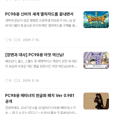
ルスコードロン)을 잠시 해봤는데, 전투 시스템은 좀 단
순하다는 느낌이 들지만 코믹 롤플레잉 게임답게 여러 웃
기는 이벤트가 발생하고 시디의 마지막 트랙에서 모스코
PC98용 신비의 세계 엘하자드를 끝내면서
뮤엘 역의 성우가 게임을 소개하는 부분이나 미니 드라마
글 내용
시디 등 성우들의 연기도 재미있더군요. ( 초반 이벤트 장면
과학에 관심이 많은 평범한 고등학생 마코토가 어느 날 밤
과 전투 장면 ) 그런데 예전에 PC 게임 잡지에서 국내에 출
에 버그룸의 침공으로 위기에 빠진 엘하자드를 구해줄 용
시된다는 소식을 본 기억이 문득 떠올라 1998년의 게임
자가 나타나길 기원하는 룬 비너스 왕녀에 의해 엘하자드
잡지를 찾아보니 게임박스에서 한글화하여 출시한다는 정
에 소환된 후 대신관을 비롯해 여러 인물을 만나는 등 여러
작성시간
0
0
2009. 7. 10.
보와 함께 게임 광고 및 소개 글을..
가지 일을 겪은 끝에 엘하자드를 구하게 된다는 내용의 애
니메이션인 신비의 세계 엘하자드(神秘の世界エルハザ
ード). 이 애니메이션을 소재로 제작된 게임 중에 TV판 1
[장면과 대사] PC98용 아앗 여신님!
기의 내용을 토대로 만들어졌으며 1998년쯤에 우리나라
글 내용
에 출시되었던 WIN용 한글판(당시 국내에 방영하였던 애
베르단디, 울드, 스쿨드 등 매력적이고 개성이 강한 세 여신
니메이션의 성우들을 기용하여 완전 우리말 녹음으로 제작
의 모습에 수많은 여신 팬을 양성시킨 아앗 여신님!(ああっ
하려고 했지만 제작 비용이 너무 많이 들어 취소했던 것으
女神さまっ!)의 PC98용 게임을 해봤는데, 천계 시스템
로 기억합니다.)의 원작인 PC-9821용 신비의 세계 엘하
의 이상으로 베르단디와 스쿨드가 천계에 잠시 간 사이 또
작성시간
0
2
2009. 5. 14.
자드(神秘の世界エルハザード)를 해봤습니다. ( 부활..
한 명의 베르단디가 케이치의 앞에 나타나면서 소동이 벌
어지고 어느 쪽이 가짜인지 확인하는 과정을 묘사한 제2장
의 초반에서 눈에 띄는 글자가 보이더군요. 위 스크린 샷에
PC98용 메타녀의 한글화 패치 Ver 0.981
도 나오듯이 'MB'로 물론 마라가 룬의 석을 이용해 만든 메
공개
카 베르단디의 약자에 불과하지만 우리나라의 정치와 사회
글 내용
에서 통용되고 있는 그 용어가 먼저 떠올라 묘한 느낌이 듭
안녕하세요. 2007년 6월 30일에 PC98용 메타녀(メタ
니다.
女 ~ 府立メタトポロジー大学付属女子高校SP)의