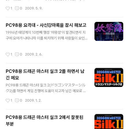
한글화 패치 Ver 0.98을 배포한 후 더는 한글화에 대해 관
작성시간
1
0
2009. 5. 9.
심을 두지 않게 되어 이 패치에 대해 별로 신경을 쓰지 않고
있었는데, 2년 가까이 지난 어제 제 블로그를 방문해주신
에리지나 님께서 노리코가 배신하는 엔딩 부분이 한글화되
PC98용 요격대 - 사신강마록을 잠시 해보고
지 않았다고 댓글을 남겨주셔서 곧바로 확인을 해봤더니
글 내용
1996년 태양계의 10번째 행성 '마왕성'이 발견되면서 지
말씀 그대로 노리코가 배신하는 엔딩의 스크립트를 한글화
구에 요마가 나타나자 이를 퇴치하기 위해 사람들이 모인
하지 않은 상태로 배포하였다는 것을 알게 되어 서둘러 그
요격대가 활동하기 시작한다는 Telenet Japan(日本テ
부분을 한글화하게 되었습니다. 2년 가까이 깨닫지 못했던
レネット)의 요격대 - 사신강마록(妖撃隊 ~ 邪神降魔
부분을 지적해주신 에리지나 님께 감사드리며 혹시 발견하
작성시간
1
0
2009. 2. 6.
録)을 잠시 해봤습니다. 요격대에 모인 사람들을 하루 단위
지 못한 오류를 찾아내어 글을 남겨주시면 더욱 나은 패치
로 탐색반, 감식반, 첩보반, 개발반에 배치하여 장비품 개
가 되는 데 도움이 될 거로 생각합니다. ..
발, 정보 수집을 하고 각 사건이나 의뢰를 처리하는 과정을
PC98용 드래곤 마스터 실크 2를 하면서 남
거치는데, 맨 처음에 배치되는 대원들, 매주 등장하는 사건
긴 메모
이나 의뢰, 요격대에 참여하는 추가 대원, 각 반에 배치된
글 내용
대원이 피로에 지쳐 휴식하는 상황 등이 랜덤하게 발생하
PC98용 드래곤 마스터 실크 2(ドラゴンマスターシル
고 현장에 출동한 대원들이 요마나 광신도와 전투하는 부
ク2)를 하면서 게임 진행에 도움이 되고자 남긴 메모로 대
분도 경험치를 쌓아 레벨을 올리는 것이 아니라 특정 행동
충 적은 것이기에 틀리거나 생략된 부분이 많을 거로 생각
작성시간
1
0
2009. 1. 2.
을 반복하다 보면 기술을 무작위로 ..
합니다. 1. 던전 지하 2층, 4층, 6층에는 요정(모든 능력치
를 상승시켜 주는 키라라, 마을로 이동시켜 주는 카린, 모두
의 레벨을 올려 주는 아리사)이 등장하는데, 계약에 따라 지
PC98용 드래곤 마스터 실크 2에서 잘못된
상으로 나오면 헤어지게 되며 나머지 요정들은 모르겠지만
부분
키라라는 몬스터와 전투를 하다 보면 다시 붙잡을 수 있습
글 내용