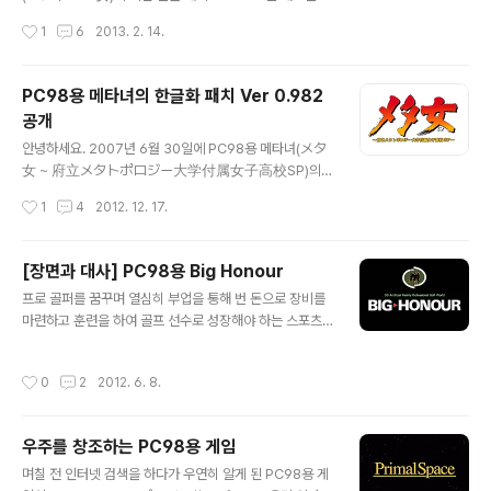
같습니다.
신경을 쓰지 않았다가 2012년 12월 17일에 전작인 PC9
작성시간
1
6
2013. 2. 14.
8용 메타녀(メタ女 ~ 府立メタトポロジー大学付属
女子高校SP)의 최신 한글 패치 Ver 0.982를 배포하면
서 하는 김에 후속작인 PC98용 자이 메타녀의 한글 패치
PC98용 메타녀의 한글화 패치 Ver 0.982
도 새로 만들자는 생각을 하게 되어 곧바로 패치 수정에 들
공개
어가 약 두 달간의 기나긴 시간 동안 열심히 한 끝에 최신
글 내용
한글 패치인 Ver 0.995를 이번에 배포하게 되었습니다. P
안녕하세요. 2007년 6월 30일에 PC98용 메타녀(メタ
C98용 메타녀 시리즈 중에서 후속작인 자이 메타녀의 한
女 ~ 府立メタトポロジー大学付属女子高校SP)의
글 패치를 먼저 배포한 탓에(자이 메타녀의 한글 패치 첫 배
한글화 패치 Ver 0.98을 배포한 이후 2년 가까이 지난 20
작성시간
1
4
2012. 12. 17.
포일은 2004년 12월 25일, 메타녀의 한글 패치 첫 배포
09년 5월 9일에 미처 한글화를 하지 못한 부분인 노리코
일은 200..
가 배신하는 엔딩 부분을 포함한 한글화 패치 Ver 0.981
을 다시 배포하면서 더는 한글화에 대해 전혀 신경을 쓰지
[장면과 대사] PC98용 Big Honour
않았었는데, 3년 넘게 지난 2012년 12월 초에 한글 패치
글 내용
프로 골퍼를 꿈꾸며 열심히 부업을 통해 번 돈으로 장비를
를 적용한 메타녀의 플레이 일지 및 공략을 쓴 블로그를 우
마련하고 훈련을 하여 골프 선수로 성장해야 하는 스포츠
연히 발견하고 천천히 읽어 보다가 일부 스크린 샷에서 글
게임인 Artdink(アートディンク)의 PC98용 Big Hon
자가 잘못 입력된 것을 보고서 문제가 있는 부분을 수정하
our(ビッグオナー). 게임을 시작한 후 선택할 수 있는 메
는 편이 낫겠다는 생각이 들어서 다시 한글화를 하게 되었
작성시간
0
2
2012. 6. 8.
뉴의 여러 명령어 중에 '결혼하기'가 있기에 한번 클릭을 하
습니다. 이전 패치를 사용해도 게임 진행에는 전혀 문제가
여 여성에게 청혼을 해봤더니 무명의 골프 선수와 결혼하
없지만 좀 더 완벽한 한글..
고 싶지 않다는 것인지 바로 거절을 하던데, 게임이나 현실
우주를 창조하는 PC98용 게임
이나 역시 돈도 집도 실력도 없는 남자는 결혼을 꿈꾸지 말
글 내용
라는 교훈을 주는 것 같습니다.
며칠 전 인터넷 검색을 하다가 우연히 알게 된 PC98용 게