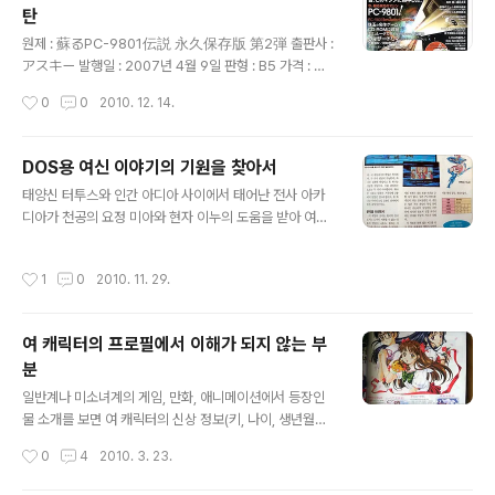
탄
동 포인트와 자금을 소비하여 구장 설비, 연습 설비, 특별
글 내용
연습, 후원회 모집, 회식, 휴식 등을 실행시켜 선수와 구단
원제 : 蘇るPC-9801伝説 永久保存版 第2弾 출판사 :
을 강화하고 홈과 원정으로 나뉘는 경기에서는(홈 또는 원
アスキー 발행일 : 2007년 4월 9일 판형 : B5 가격 : 본
정 경기에 따라 화면의 시점이 다름) 자동으로 진행하는 도
체 2,800엔 일본의 국민 PC였던 PC-9801 기종에 대한
작성시간
0
0
2010. 12. 14.
중에 상황에 따라 메..
여러 정보를 다루고 있는 되살아나는 PC-9801 전설 영구
보존판 제2탄(蘇るPC-9801伝説 永久保存版 第2弾)
을 구매했습니다. 현재 원/엔 환율이 상당히 높아 책값이 무
DOS용 여신 이야기의 기원을 찾아서
척 비싼 상태라 처음에는 구매를 주저했었지만 더 미루다
글 내용
태양신 터투스와 인간 아디아 사이에서 태어난 전사 아카
가는 절판 가능성도 있겠다는 생각이 들어 교보문고를 통
디아가 천공의 요정 미아와 현자 이누의 도움을 받아 여덟
해 주문했었는데, 책 배송까지 3~4주 걸리던 예전과 달리
여신을 구출하고 세상을 위협하는 흑암대제 파라를 물리치
6일밖에 걸리지 않아 좀 놀랐고 교보문고를 싫어했던 이유
는 이야기를 그린 롤플레잉 게임인 DOS용 여신 이야기(대
중 하나인 책에 도장을 찍는 문제도 이 책에는 없어 다행이
작성시간
1
0
2010. 11. 29.
만명 : 八女神物語). DOS 시절에 해보셨거나 후속작으
더군요. 이 책에는 7개의 게임(위저드리 6, 호박색의 유언,
로 국내에도 출시된 팔여신 이야기 2를 통해 이 게임에 대
대전략 ..
해 아시는 분이 계실 거로 생각하는데 저도 1995년 당시
여 캐릭터의 프로필에서 이해가 되지 않는 부
에 컴퓨터 활용 잡지였던 마이컴의 별책부록인 게임컴의
분
공략을 보면서 이 게임을 해봤습니다. ( 게임컴 1995년 3
글 내용
월호 공략에서 ) 그런데 그 당시에는 전혀 몰랐지만 현재 P
일반계나 미소녀계의 게임, 만화, 애니메이션에서 등장인
C98용 게임에 관심을 둔 상황에서 그 공략을 다시 보다가
물 소개를 보면 여 캐릭터의 신상 정보(키, 나이, 생년월일,
맨 뒷부분에 위 사진의 문구처럼 일본의 PC98용 게임을
혈액형, 체중, 쓰리 사이즈, 취미 등)를 자세히 표기하여 그
작성시간
0
4
2010. 3. 23.
대만의 천당조(天堂鳥)에서 대만..
캐릭터의 특성과 개성을 쉽게 알 수 있게 해줍니다. 그런데
예전에 애독했던 PC 게임 잡지인 PC 챔프(=PC 파워진) 1